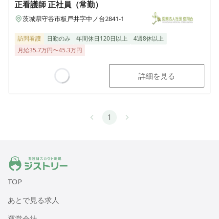
正看護師
正社員（常勤）
茨城県守谷市板戸井字中ノ台2841-1
訪問看護
日勤のみ
年間休日120日以上
4週8休以上
月給35.7万円〜45.3万円
詳細を見る
Loading...
1
ジストリー 看護師の転職マッチング
TOP
あとで見る求人
運営会社