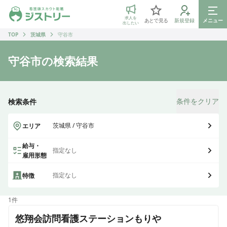
ジストリー 看護師の転職マッチング
求人を
あとで見る
新規登録
メニュー
出したい
TOP
茨城県
守谷市
守谷市
の検索結果
条件をクリア
検索条件
茨城県 / 守谷市
エリア
給与・
指定なし
雇用形態
指定なし
特徴
1
件
悠翔会訪問看護ステーションもりや