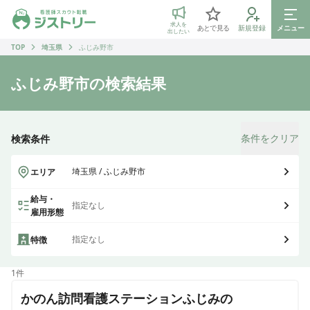
ジストリー 看護師の転職マッチング
求人を
あとで見る
新規登録
メニュー
出したい
TOP
埼玉県
ふじみ野市
ふじみ野市
の検索結果
条件をクリア
検索条件
埼玉県 / ふじみ野市
エリア
給与・
指定なし
雇用形態
指定なし
特徴
1
件
かのん訪問看護ステーションふじみの