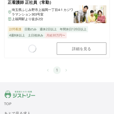
正看護師
正社員（常勤）
埼玉県ふじみ野市上福岡一丁目4-1 カジワ
ラマンション303号室
上福岡駅より徒歩2分
訪問看護
日勤のみ
週休2日以上
年間休日120日以上
4週8休以上
土日祝休み
月給30万円〜
詳細を見る
Loading...
1
ジストリー 看護師の転職マッチング
TOP
あとで見る求人