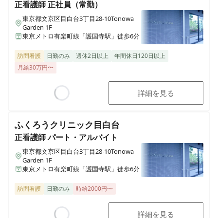
正看護師
正社員（常勤）
東京都文京区目白台3丁目28-10Tonowa
Garden 1F
東京メトロ有楽町線「護国寺駅」徒歩6分
訪問看護
日勤のみ
週休2日以上
年間休日120日以上
月給30万円〜
詳細を見る
Loading...
ふくろうクリニック目白台
正看護師
パート・アルバイト
東京都文京区目白台3丁目28-10Tonowa
Garden 1F
東京メトロ有楽町線「護国寺駅」徒歩6分
訪問看護
日勤のみ
時給2000円〜
詳細を見る