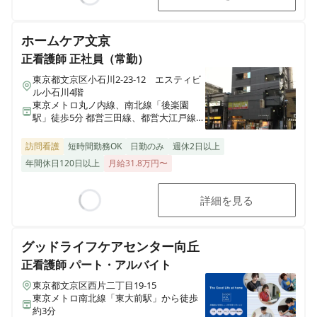
Loading...
ホームケア文京
正看護師
正社員（常勤）
東京都文京区小石川2-23-12 エスティビ
ル小石川4階
東京メトロ丸ノ内線、南北線「後楽園
駅」徒歩5分 都営三田線、都営大江戸線
「春日駅」徒歩5分
訪問看護
短時間勤務OK
日勤のみ
週休2日以上
年間休日120日以上
月給31.8万円〜
詳細を見る
Loading...
グッドライフケアセンター向丘
正看護師
パート・アルバイト
東京都文京区西片二丁目19-15
東京メトロ南北線「東大前駅」から徒歩
約3分