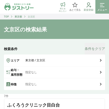
ジストリー 看護師の転職マッチング
求人を
あとで見る
新規登録
メニュー
出したい
TOP
東京都
文京区
文京区
の検索結果
条件をクリア
検索条件
東京都 / 文京区
エリア
給与・
指定なし
雇用形態
指定なし
特徴
7
件
ふくろうクリニック目白台