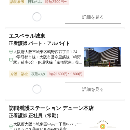
訪問看護
日勤のみ
時給2500円〜
詳細を見る
Loading...
エスペラル城東
正看護師
パート・アルバイト
大阪府大阪市城東区鴫野西四丁目1-24
JR学研都市線・大阪市営今里筋線「鴫野
駅」徒歩6分・JR環状線「京橋駅南」徒歩
10分・京阪電車「京橋駅」徒歩13分
介護・福祉
夜勤のみ
時給1600円〜1800円
詳細を見る
Loading...
訪問看護ステーション デューン本店
正看護師
正社員（常勤）
大阪府大阪市城東区中央一丁目8-27 アー
バネックス蒲生ビル4階402号室