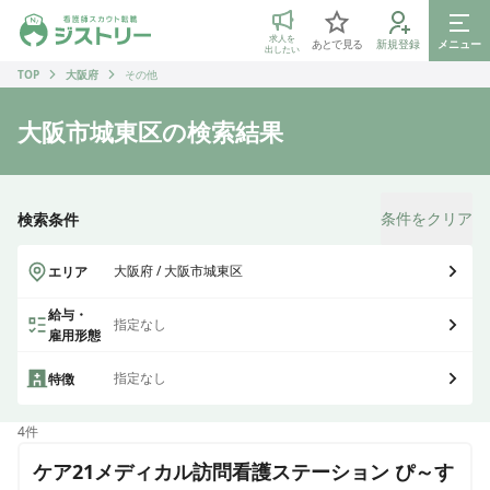
ジストリー 看護師の転職マッチング
求人を
あとで見る
新規登録
メニュー
出したい
TOP
大阪府
その他
大阪市城東区
の検索結果
条件をクリア
検索条件
大阪府 / 大阪市城東区
エリア
給与・
指定なし
雇用形態
指定なし
特徴
4
件
ケア21メディカル訪問看護ステーション ぴ～す