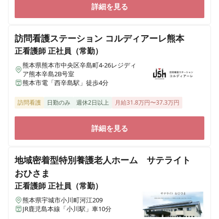
詳細を見る
訪問看護ステーション コルディアーレ熊本
正看護師
正社員（常勤）
熊本県熊本市中央区辛島町4-26レジディ
ア熊本辛島2B号室
熊本市電「西辛島駅」徒歩4分
訪問看護
日勤のみ
週休2日以上
月給31.8万円〜37.3万円
詳細を見る
地域密着型特別養護老人ホーム サテライト
おひさま
正看護師
正社員（常勤）
熊本県宇城市小川町河江209
JR鹿児島本線「小川駅」車10分