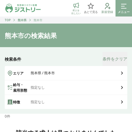
ジストリー 看護師の転職マッチング
求人を
あとで見る
新規登録
メニュー
出したい
TOP
熊本県
熊本市
熊本市
の検索結果
条件をクリア
検索条件
熊本県 / 熊本市
エリア
給与・
指定なし
雇用形態
指定なし
特徴
0
件