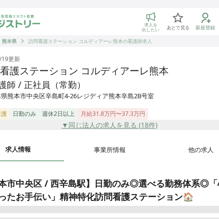
トリー 看護師の転職マッチング
求人を
あとで見る
新規登録
出したい
熊本県
訪問看護ステーション コルディアーレ熊本の看護師求人
/19
更新
看護ステーション コルディアーレ熊本
護師 / 正社員（常勤）
県熊本市中央区辛島町4-26レジディア熊本辛島2B号室
看護
日勤のみ
週休2日以上
月給31.8万円〜37.3万円
▼同じ法人の求人を見る (
18
件)
求人情報
事業所情報
他の求人
本市中央区 / 西辛島駅】日勤のみ◎選べる勤務体系◎「
ったお手伝い」精神特化訪問看護ステーション🏠