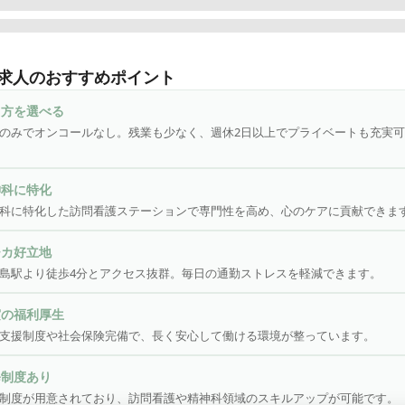
17年6月に東京都江東区に第1号店を開設してから数年あまりですが
化の訪問看護ステーションとして現在、関東を中心に、北海道、関
求人のおすすめポイント
おいて多数事業所を展開💡「訪問看護ステーションコルディアーレ
は熊本市電「西辛島駅」より徒歩4分と好立地な場所にある駅チカ
き方を選べる


のみでオンコールなし。残業も少なく、週休2日以上でプライベートも充実
G型まで選べる勤務体系◎働き方に合わせてお給与やお休みが変動し
日勤のみ◎
神科に特化
科に特化した訪問看護ステーションで専門性を高め、心のケアに貢献できま
チカ好立地
島駅より徒歩4分とアクセス抜群。毎日の通勤ストレスを軽減できます。
実の福利厚生
支援制度や社会保険完備で、長く安心して働ける環境が整っています。
修制度あり
制度が用意されており、訪問看護や精神科領域のスキルアップが可能です。