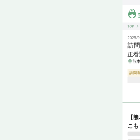
ジス
TOP
2025/9
訪問
正看
熊本
訪問
【熊
こも