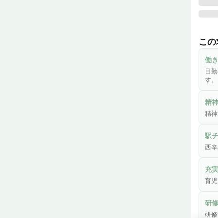
20
科特
この
州に
本」
働
です🚃
日勤
す。
A～
す！
精
精神
駅
西辛
充
育児
研
研修