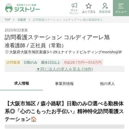
ジストリー 看護師の転職マッチング
求人を
あとで見る
新規登録
メニュー
出したい
TOP
大阪府
訪問看護ステーション コルディアーレ旭の看護師求人
2025/9/22
更新
訪問看護ステーション コルディアーレ旭
准看護師 / 正社員（常勤）
大阪府大阪市旭区新森3-1-29ユナイテッドビルディングmorishoji3F
訪問看護
日勤のみ
週休2日以上
月給28.1万円〜33.6万円
▼同じ法人の求人を見る (
18
件)
求人情報
事業所情報
他の求人
【大阪市旭区 / 森小路駅】日勤のみ◎選べる勤務体
系◎「心のこもったお手伝い」精神特化訪問看護ス
テーション🏠