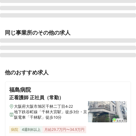
訪問看護ステーション コルディアーレ 葛飾
同じ事業所のその他の求人
東京都葛飾区金町一丁目19-3日立金町ビル5階
訪問看護ステーション コルディアーレ 東大阪
大阪府東大阪市長堂二丁目4-20 T&Nビル2階
正看護師
正社員（常勤）
他のおすすめ求人
訪問看護ステーション コルディアーレ江戸川
【大阪市旭区 / 森小路駅】日勤のみ◎選べる勤務体系
東京都江戸川区一之江8-15-1エクセル一之江2F
◎「心のこもったお手伝い」精神特化訪問看護ステーシ
福島病院
ョン🏠
訪問看護ステーション コルディアーレ板橋
正看護師
正社員（常勤）
東京都板橋区板橋1-49-3ライオンズマンション板橋207号室
大阪府大阪市旭区千林二丁目4-22
地下鉄谷町線「千林大宮駅」徒歩3分・京
阪電車「千林駅」徒歩10分
訪問看護ステーション コルディアーレ川口
埼玉県川口市西青木2-4-30佐藤ビル201号室
病院
4週8休以上
月給29.7万円〜34.9万円