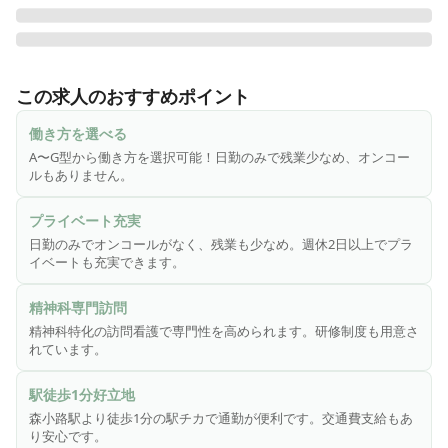
2017年6月に東京都江東区に第1号店を開設してから数年あま
りですが、精神科特化の訪問看護ステーションとして現在、
この求人のおすすめポイント
関東を中心に、北海道、関西、九州において多数事業所を展
開💡「訪問看護ステーションコルディアーレ旭」は京阪本線
働き方を選べる
「森小路駅」より徒歩1分と非常に好立地な場所にある駅チカ
A〜G型から働き方を選択可能！日勤のみで残業少なめ、オンコー
事業所です🚃

ルもありません。
A～G型まで選べる勤務体系◎働き方に合わせてお給与やお休
プライベート充実
みが変動します！日勤のみ◎
日勤のみでオンコールがなく、残業も少なめ。週休2日以上でプラ
イベートも充実できます。
精神科専門訪問
精神科特化の訪問看護で専門性を高められます。研修制度も用意さ
れています。
駅徒歩1分好立地
森小路駅より徒歩1分の駅チカで通勤が便利です。交通費支給もあ
り安心です。