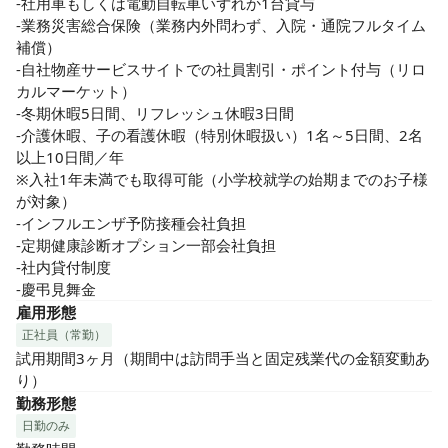
-社用車もしくは電動自転車いずれか1台貸与

-業務災害総合保険（業務内外問わず、入院・通院フルタイム
補償）

-自社物産サービスサイトでの社員割引・ポイント付与（リロ
カルマーケット）

-冬期休暇5日間、リフレッシュ休暇3日間

-介護休暇、子の看護休暇（特別休暇扱い）1名～5日間、2名
以上10日間／年

※入社1年未満でも取得可能（小学校就学の始期までのお子様
が対象）

-インフルエンザ予防接種会社負担

-定期健康診断オプション一部会社負担

-社内貸付制度

-慶弔見舞金
雇用形態
正社員（常勤）
試用期間3ヶ月（期間中は訪問手当と固定残業代の金額変動あ
り）
勤務形態
日勤のみ