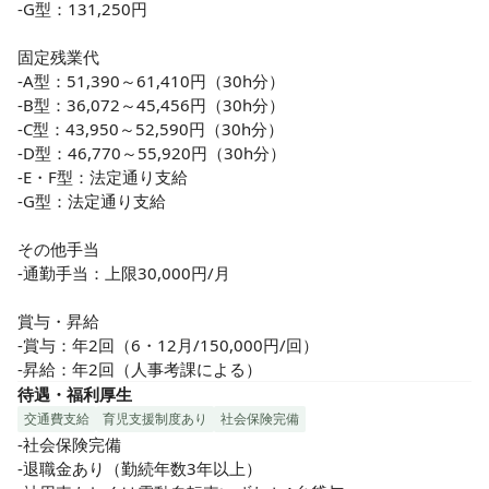
-G型：131,250円

固定残業代

-A型：51,390～61,410円（30h分）

-B型：36,072～45,456円（30h分）

-C型：43,950～52,590円（30h分）

-D型：46,770～55,920円（30h分）

-E・F型：法定通り支給

-G型：法定通り支給

その他手当

-通勤手当：上限30,000円/月

賞与・昇給

-賞与：年2回（6・12月/150,000円/回）

-昇給：年2回（人事考課による）
待遇・福利厚生
交通費支給
育児支援制度あり
社会保険完備
-社会保険完備

-退職金あり（勤続年数3年以上）
