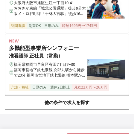
大阪府大阪市旭区生江一丁目10-41
訪問看護ステーション コルディアーレ 練馬
おおさか東線「城北公園通駅」徒歩9分大
東京都練馬区豊玉上二丁目2-5 桜台ツーウッズビル 3階
阪メトロ谷町線「千林大宮駅」徒歩16分
大阪メトロ谷町線「関目高殿駅」徒歩18
分
訪問看護
副業OK
日勤のみ
時給1695円〜1745円
訪問看護ステーション コルディアーレ 北千住
東京都足立区千住3-6-12 ツオード千住壱番館803号室
NEW
多機能型事業所シンフォニー
訪問看護ステーション コルディアーレ 東村山 府中営業所
准看護師
正社員（常勤）
東京都府中市緑町三丁目5-7 木城ビル5階
福岡県福岡市早良区有田7丁目7−30
福岡市営地下鉄七隈線 次郎丸駅から徒歩
で20分 福岡市営地下鉄七隈線 橋本駅から
訪問看護ステーション コルディアーレ 綾瀬
徒歩で23分
東京都足立区綾瀬五丁目19-16 2階
介護・福祉
日勤のみ
週休2日以上
月給22万円〜26万円
訪問看護ステーション コルディアーレ 南浦和
他の条件で求人を探す
埼玉県さいたま市南区南浦和二丁目38-6草野ビル4階
インタービーイング訪問看護ステーション
東京都新宿区下落合四丁目6-14 the ANNEXビル 201号室