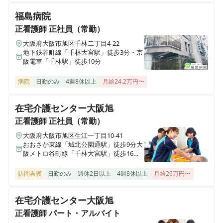
訪問看護ステーション コルディアーレ熊本
福島病院
熊本県熊本市中央区辛島町4-26レジディア熊本辛島2B号室
正看護師
正社員（常勤）
大阪府大阪市旭区千林二丁目4-22
訪問看護ステーション コルディアーレ大分
地下鉄谷町線「千林大宮駅」徒歩3分・京
大分県大分市大字津留1916-14-3 つかさアーバングリーン六本松103号
阪電車「千林駅」徒歩10分
病院
日勤のみ
4週8休以上
月給24.2万円〜
訪問看護ステーション コルディアーレ 大田
東京都大田区西蒲田八丁目20-6 アポロアパートメント2B
在宅介護センター大阪旭
正看護師
正社員（常勤）
訪問看護ステーション コルディアーレ
東京都江東区東陽一丁目34-13 ディックビル3階
大阪府大阪市旭区生江一丁目10-41
おおさか東線「城北公園通駅」徒歩9分大
阪メトロ谷町線「千林大宮駅」徒歩16分
訪問看護ステーションコルディアーレ北千住竹ノ塚営業所
大阪メトロ谷町線「関目高殿駅」徒歩18
東京都足立区竹の塚一丁目34-13 第135新井ビル101号室
分
訪問看護
日勤のみ
週休2日以上
4週8休以上
月給26万円〜
訪問看護ステーション コルディアーレ 東村山
在宅介護センター大阪旭
東京都東村山市栄町二丁目9-32 晃正プラザ2階
正看護師
パート・アルバイト