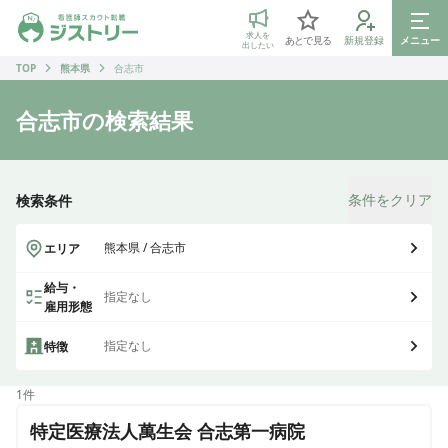
ジストリー 看護師の転職マッチング
求人を
あとで見る
新規登録
メニュー
出したい
TOP
熊本県
合志市
合志市
の検索結果
条件をクリア
検索条件
熊本県 / 合志市
エリア
給与・
指定なし
雇用形態
指定なし
特徴
1
件
特定医療法人萬生会 合志第一病院