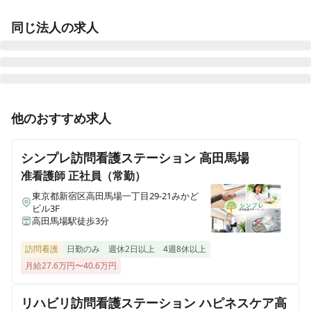
同じ法人の求人
訪問看護ステーション リカバリー兵庫 尼崎事務所
他のおすすめ求人
兵庫県尼崎市武庫之荘東二丁目5-8 オフィスジョン武庫之荘東
シンプレ訪問看護ステーション 高田馬場
訪問看護ステーション リカバリー兵庫 西宮事務所
兵庫県西宮市甲子園口四丁目21-21 AXIS LIFE 甲子園口701
准看護師
正社員（常勤）
東京都新宿区高田馬場一丁目29-21みかど
ビル3F
訪問看護ステーション リカバリー高知 南国事務所
高田馬場駅徒歩3分
高知県南国市大そね乙1295-1 竹村ハイツ1F
訪問看護
日勤のみ
週休2日以上
4週8休以上
訪問看護ステーション リカバリー高知 高知事務所
月給27.6万円〜40.6万円
高知県高知市南川添19-10 クレドール南川添305
リハビリ訪問看護ステーション ハピネスケア高