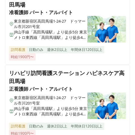
田馬場
准看護師
パート・アルバイト
東京都新宿区高田馬場1-24-27 ドゥマー
ル市川201号室
JR山手線「高田馬場駅」より徒歩5分 東京
メトロ東西線「高田馬場駅」より徒歩4分
東京メトロ副都心線「西早稲田駅」より
徒歩9分
訪問看護
日勤のみ
週休2日以上
年間休日120日以上
時給1900円〜
リハビリ訪問看護ステーション ハピネスケア高
田馬場
正看護師
パート・アルバイト
東京都新宿区高田馬場1-24-27 ドゥマー
ル市川201号室
JR山手線「高田馬場駅」より徒歩5分 東京
メトロ東西線「高田馬場駅」より徒歩4分
東京メトロ副都心線「西早稲田駅」より
徒歩9分
訪問看護
日勤のみ
週休2日以上
年間休日120日以上
時給1900円〜