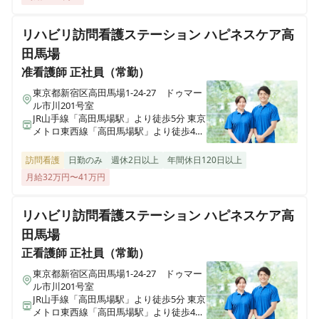
リハビリ訪問看護ステーション ハピネスケア高
田馬場
准看護師
正社員（常勤）
東京都新宿区高田馬場1-24-27 ドゥマー
ル市川201号室
JR山手線「高田馬場駅」より徒歩5分 東京
メトロ東西線「高田馬場駅」より徒歩4分
東京メトロ副都心線「西早稲田駅」より
徒歩9分
訪問看護
日勤のみ
週休2日以上
年間休日120日以上
月給32万円〜41万円
リハビリ訪問看護ステーション ハピネスケア高
田馬場
正看護師
正社員（常勤）
東京都新宿区高田馬場1-24-27 ドゥマー
ル市川201号室
JR山手線「高田馬場駅」より徒歩5分 東京
メトロ東西線「高田馬場駅」より徒歩4分