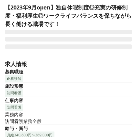
【2023年9月open】独自休暇制度◎充実の研修制
度・福利厚生◎ワークライフバランスを保ちながら
長く働ける職場です！
Recovery International株式会社は、全国に25拠点の訪問看護
ステーションを展開しております。「もう一人のあたたかい
求人情報
家族」を目指していただける仲間を募集中です。

募集職種
正看護師
女性活躍推進に関する法律の一定基準を満たした優良な企業
施設形態
を認定する「えるぼし認定(2つ星)」を取得！会社全体の約7
訪問看護
割が女性で、多くの女性管理者が活躍しています！全国の訪
仕事内容
問看護事業所で、えるぼし認定企業は十数社、都内はたった
の数社で希少性◎
訪問看護
業務内容

訪問看護業務全般
給与・賞与
月給340,600円〜369,000円