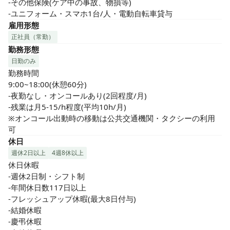
-その他保険(ケア中の事故、物損等)

-ユニフォーム・スマホ1台/人・電動自転車貸与
雇用形態
正社員（常勤）
勤務形態
日勤のみ
勤務時間

9:00~18:00(休憩60分)

-夜勤なし・オンコールあり(2回程度/月)

-残業は月5-15/h程度(平均10h/月)

※オンコール出動時の移動は公共交通機関・タクシーの利用
可
休日
週休2日以上
4週8休以上
休日休暇

-週休2日制・シフト制

-年間休日数117日以上

-フレッシュアップ休暇(最大8日付与)

-結婚休暇

-慶弔休暇
