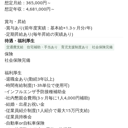
想定月給：365,000円～

想定年収：4,681,000円～

賞与・昇給

-賞与あり(前年度実績：基本給×1.3ヶ月分/年)

-定期昇給あり(毎年昇給の実績あり)
待遇・福利厚生
交通費支給
住宅補助・手当あり
育児支援制度あり
社会保険完備
保険

社会保険完備

福利厚生

-退職金あり(勤続3年以上)

-時間有給制度(1-3h単位で使用可)

-インフルエンザ予防接種補助金

-社内懇親会費用(3ヶ月毎に1人4,000円補助)

-結婚・出産お祝い金

-従業員紹介制度(1人紹介で最大15万円支給)

-従業員持株会

-自動車or自転車保険
