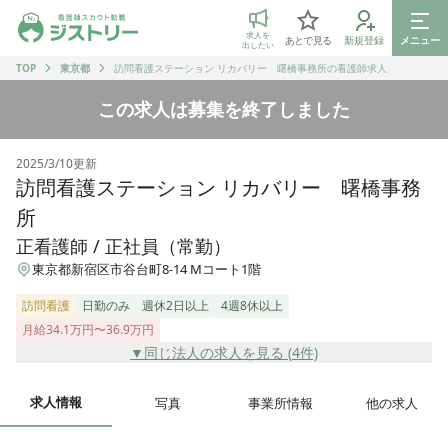
ジストリー 看護師の転職マッチング
求人を
あとで見る
新規登録
メニュー
出したい
TOP
東京都
訪問看護ステーション リカバリー 曙橋事務所の看護師求人
この求人は募集を終了しました
2025/3/10
更新
訪問看護ステーション リカバリー 曙橋事務
所
正看護師 / 正社員（常勤）
東京都新宿区市谷台町8-14 Mコート1階
訪問看護
日勤のみ
週休2日以上
4週8休以上
月給34.1万円〜36.9万円
▼同じ法人の求人を見る (
4
件)
求人情報
写真
事業所情報
他の求人