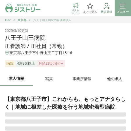
ジストリー 看護師の転職マッチング
求人を
あとで見る
新規登録
メニュー
出したい
TOP
東京都
八王子山王病院の看護師求人
2025/3/10
更新
八王子山王病院
正看護師 / 正社員（常勤）
東京都八王子市中野山王二丁目15-16
病院
4週8休以上
月給28.5万円〜
求人情報
写真
事業所情報
他の求人
【東京都八王子市】これからも、もっとアナタらし
く｜地域に根差した医療を行う地域密着型病院