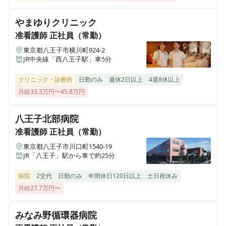
やまゆりクリニック
准看護師
正社員（常勤）
東京都八王子市横川町924-2
JR中央線「西八王子駅」車5分
クリニック・診療所
日勤のみ
週休2日以上
4週8休以上
月給33.3万円〜45.8万円
八王子北部病院
准看護師
正社員（常勤）
東京都八王子市川口町1540-19
JR「八王子」駅から車で約25分
病院
2交代
日勤のみ
年間休日120日以上
土日祝休み
月給27.7万円〜
みなみ野循環器病院