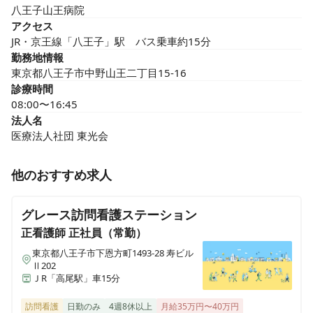
八王子山王病院
アクセス
JR・京王線「八王子」駅　バス乗車約15分
勤務地情報
東京都八王子市中野山王二丁目15-16
診療時間
08:00〜16:45
法人名
医療法人社団 東光会
他のおすすめ求人
グレース訪問看護ステーション
正看護師
正社員（常勤）
東京都八王子市下恩方町1493-28 寿ビル
Ⅱ202
ＪR「高尾駅」車15分
訪問看護
日勤のみ
4週8休以上
月給35万円〜40万円