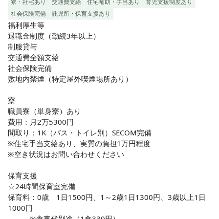
寮・社宅あり
交通費支給
住宅補助・手当あり
育児支援制度あり
社会保険完備
託児所・保育支援あり
福利厚生等

退職金制度（勤続3年以上）

制服貸与

交通費全額支給

社会保険完備

敷地内禁煙（特定屋外喫煙場所あり）

寮

職員寮（単身寮）あり

費用：月2万5300円

間取り：1K（バス・トイレ別）SECOM完備

※住宅手当支給あり、実質の負担1万円程度

※空き状況はお問い合わせください

保育支援

☆24時間保育室完備

保育料：0歳　1日1500円、1～2歳1日1300円、3歳以上1日
1000円　

　　　※食事代別途（1食330円）
