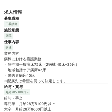
当院は、八王子の豊かな自然環境のもと、地域に根差した医
療を行う地域密着型病院です。部門を超えた連携を図り、ひ
求人情報
とり一人の患者さまの期待に応える医療サービスを追求して
募集職種
います。

正看護師
施設形態
そのサービスの質を左右するのは、現場を担う職員の意欲と
病院
健康です。そのために、すべての職員が自分らしい働き方を
仕事内容
選択・実現できるよう、「八王子市子育て応援企業」、「東
京ワークライフバランス認定企業」として、職員の生活と生
病棟
きがいを大切にしています。そして、「すべての職員が思い
業務内容

描く充実した生活を営みながら5年後も10年後もイキイキと
病棟における看護業務

働ける職場」を目指しています。
・急性期一般病床75床（2病棟 40床+35床）

・地域包括ケア病床42床

・障害者病床40床

※配属先は希望を伺って決定します。
給与・賞与
月給285,100円〜
給与・手当

専門卒　月給28万5100円以上

大卒　月給28万8600円以上
