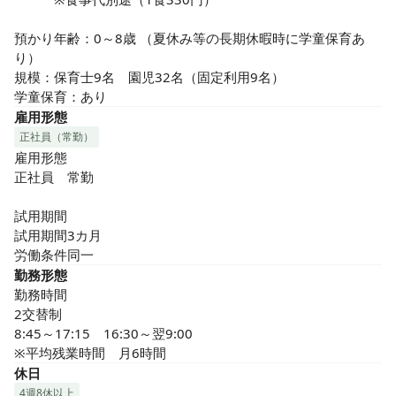
預かり年齢：0～8歳 （夏休み等の長期休暇時に学童保育あ
り）

規模：保育士9名　園児32名（固定利用9名）

学童保育：あり
雇用形態
正社員（常勤）
雇用形態

正社員　常勤

試用期間

試用期間3カ月

労働条件同一
勤務形態
勤務時間

2交替制　

8:45～17:15　16:30～翌9:00

※平均残業時間　月6時間
休日
4週8休以上