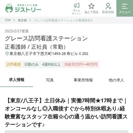
ジストリー 看護師の転職マッチング
求人を
あとで見る
新規登録
メニュー
出したい
TOP
東京都
グレース訪問看護ステーションの看護師求人
2025/2/27
更新
グレース訪問看護ステーション
正看護師 / 正社員（常勤）
東京都八王子市下恩方町1493-28 寿ビルⅡ202
訪問看護
日勤のみ
4週8休以上
月給35万円〜40万円
求人情報
写真
事業所情報
他の求人
【東京/八王子】土日休み｜実働7時間★17時まで｜
オンコールなし◎入職後すぐから特別休暇あり♪経
験豊富なスタッフ在籍☆心の通う温かい訪問看護ス
テーションです♪