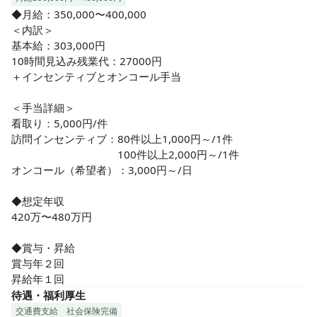
9時〜17時勤務で残業もほぼないので、しっかり仕事し、し
◆月給：350,000〜400,000

っかり休める！メリハリをつけて働くことができます♪

＜内訳＞

オンコールなしも相談できるので、ご自身のライフスタイル
基本給：303,000円

に合った働き方が可能です♪

10時間見込み残業代：27000円

＋インセンティブとオンコール手当

❹スタッフ同士のコミュニケーションも活発です！

＜手当詳細＞

和気あいあいとした、子育て世代の多い元気なステーション
看取り：5,000円/件

です。

訪問インセンティブ：80件以上1,000円～/1件

子育て世代はもちろん、様々なライフステージへの理解があ
　　　　　　　　　　100件以上2,000円～/1件

る職場です♪
オンコール（希望者）：3,000円～/日

◆想定年収

420万〜480万円

◆賞与・昇給

賞与年２回

昇給年１回
待遇・福利厚生
交通費支給
社会保険完備