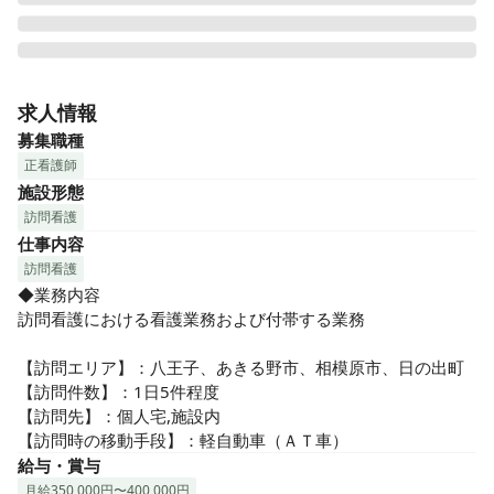
『グレース訪問看護ステーション』は、【寄り添う看護】を
モットーに、ご利用者様やご家族様の想いに寄り添いなが
求人情報
ら、住み慣れたご自宅での生活がより快適で充実したものと
募集職種
なるよう、心を込めたケアを日々提供しています。

正看護師
施設形態
☆★おすすめポイント★☆

訪問看護
❶インセンティブ制度あり！

仕事内容
月給35万円〜、インセンティブのほかにも頑張った分はしっ
かりと反映される給与形態となってます♪

訪問看護
◆業務内容

❷看護師としてのやりがいも大切にできます！

訪問看護における看護業務および付帯する業務

「可能な限りその方の想いに寄り添う」「利用者様とご家族
の希望に”できない”をなるべく作らない」という温かい想いの
【訪問エリア】：八王子、あきる野市、相模原市、日の出町

あるステーションです。

【訪問件数】：1日5件程度

利用者様やご家族との信頼関係を大切にしているので、やり
【訪問先】：個人宅,施設内

がいもしっかりと感じられる職場です♪

【訪問時の移動手段】：軽自動車（ＡＴ車）
給与・賞与
❸実働7時間！残業ほぼなし！休暇充実！

月給350,000円〜400,000円