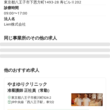
東京都八王子市下恩方町1493-28 寿ビルⅡ202
診療時間
09:00〜17:00
法人名
Lien株式会社
同じ事業所のその他の求人
正看護師
正社員（常勤）
他のおすすめ求人
管理職募集！【東京/八王子】想定年収535万円〜土日休
み｜年間休日120日◎経験豊富なスタッフ在籍★心の通
やまゆりクリニック
う温かい訪問看護ステーションです♪
准看護師
正社員（常勤）
東京都八王子市横川町924-2
JR中央線「西八王子駅」車5分