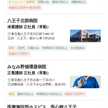
クリニック・診療所
日勤のみ
週休2日以上
4週8休以上
月給33.3万円〜45.8万円
八王子北部病院
准看護師
正社員（常勤）
東京都八王子市川口町1540-19
JR「八王子」駅から車で約25分
病院
2交代
日勤のみ
年間休日120日以上
土日祝休み
月給27.7万円〜
みなみ野循環器病院
正看護師
正社員（常勤）
東京都八王子市兵衛一丁目25-1
JR横浜線「八王子みなみ野駅」徒歩3分
病院
週休2日以上
年間休日120日以上
月給27.4万円〜
医療施設型ホスピス 医心館八王子