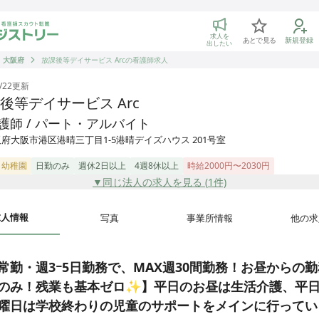
トリー 看護師の転職マッチング
求人を
あとで見る
新規登録
出したい
大阪府
放課後等デイサービス Arcの看護師求人
/22
更新
後等デイサービス Arc
護師 / パート・アルバイト
府大阪市港区港晴三丁目1-5港晴デイズハウス 201号室
・幼稚園
日勤のみ
週休2日以上
4週8休以上
時給2000円〜2030円
▼同じ法人の求人を見る (
1
件)
求人情報
写真
事業所情報
他の求
常勤・週3ｰ5日勤務で、MAX週30間勤務！お昼からの
のみ！残業も基本ゼロ✨】平日のお昼は生活介護、平
曜日は学校終わりの児童のサポートをメインに行ってい