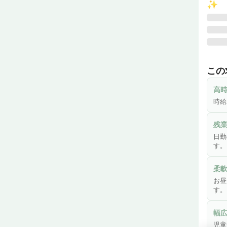
✨
私た
平日
この
以降
子育
高
時給
残
日勤
す。
柔
お昼
す。
幅
児童