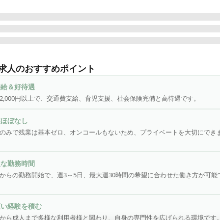
ちは生活介護と放課後等のデイサービスを運営しています。

のお昼は生活介護として高卒～60歳までの障害をお持ちの方、平日1
求人のおすすめポイント
と土曜日は学校終わりの小学生～高校生のサポートをおこなっていま
て経験がある方や、お子様が好きな方大歓迎◎
時給＆好待遇
2,000円以上で、交通費支給、育児支援、社会保険完備と高待遇です。
業ほぼなし
のみで残業は基本ゼロ、オンコールもないため、プライベートを大切にでき
軟な勤務時間
からの勤務開始で、週3～5日、最大週30時間の希望に合わせた働き方が可能
広い経験を積む
から成人まで多様な利用者様と関わり、自身の専門性を広げられる環境です