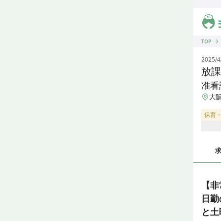
ジス
TOP
2025/4
放課
准看
大阪
保育
【非
日勤
と土