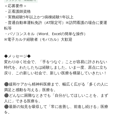
＜応募要件＞

・正看護師資格

・実務経験5年以上かつ病棟経験1年以上

・普通自動車運転免許（AT限定可）※訪問看護の場合に要運
転等

・パソコンスキル（Word、Excelの簡単な操作）

※電子カルテ経験者（モバカル）大歓迎

◆メッセージ◆

変わりゆく社会で、「手をつなぐ」ことが容易に許されない
時代を、わたしたちは経験しました。いま一度、原点に立ち
戻り、この新しい社会で、新しい医療を構築していきたい！

⚫︎緩和ケアから精神科医療まで、幅広く広がる「多くの人に
満足と感動を与える」医療を。

⚫︎どんなに困難なときでも「自分がしてほしいことを、まず
人に」できる医療を。

⚫︎最新の知見を吸収して「常に改善し、前進し続ける」医療
を。
