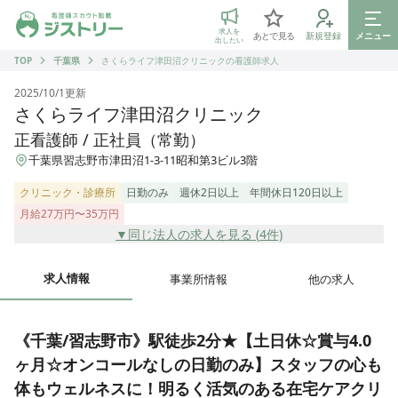
ジストリー 看護師の転職マッチング
求人を
あとで見る
新規登録
メニュー
出したい
TOP
千葉県
さくらライフ津田沼クリニックの看護師求人
2025/10/1
更新
さくらライフ津田沼クリニック
正看護師 / 正社員（常勤）
千葉県習志野市津田沼1-3-11昭和第3ビル3階
クリニック・診療所
日勤のみ
週休2日以上
年間休日120日以上
月給27万円〜35万円
▼同じ法人の求人を見る (
4
件)
求人情報
事業所情報
他の求人
《千葉/習志野市》駅徒歩2分★【土日休☆賞与4.0
ヶ月☆オンコールなしの日勤のみ】スタッフの心も
体もウェルネスに！明るく活気のある在宅ケアクリ