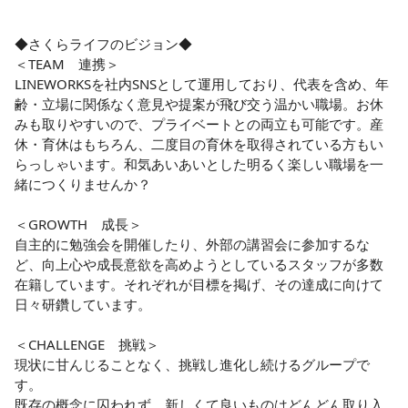
◆さくらライフのビジョン◆

＜TEAM　連携＞

LINEWORKSを社内SNSとして運用しており、代表を含め、年
齢・立場に関係なく意見や提案が飛び交う温かい職場。お休
みも取りやすいので、プライベートとの両立も可能です。産
休・育休はもちろん、二度目の育休を取得されている方もい
らっしゃいます。和気あいあいとした明るく楽しい職場を一
緒につくりませんか？

＜GROWTH　成長＞

自主的に勉強会を開催したり、外部の講習会に参加するな
ど、向上心や成長意欲を高めようとしているスタッフが多数
在籍しています。それぞれが目標を掲げ、その達成に向けて
日々研鑽しています。

＜CHALLENGE　挑戦＞

現状に甘んじることなく、挑戦し進化し続けるグループで
す。

既存の概念に囚われず、新しくて良いものはどんどん取り入