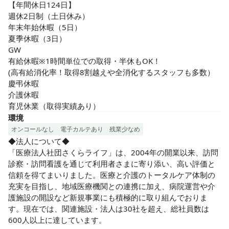
【年間休日124日】

週休2日制（土日休み）

年末年始休暇（5日）

夏季休暇（3日）

GW

有給休暇※1時間単位での取得・半休もOK！

(高有給消化率！取得8割越えや全消化するスタッフも多数）

慶弔休暇

介護休暇

育児休業（取得実績あり）
環境
オンコールなし
電子カルテあり
残業少なめ
◆法人について◆

「医療法人社団さくらライフ」は、2004年の開業以来、訪問
診察・訪問看護を通じて利用者さまに寄り添い、高い評価と
信頼を得てまいりました。医療と介護のトータルケア体制の
充実を目指し、地域医療機関との連携に加え、病院運営や介
護施設の開設など新規事業にも積極的に取り組んでおりま
す。現在では、関連施設・法人は30社を超え、総社員数は
600人以上に達しています。
