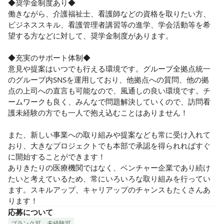
◆奨学金制度あり◆

働きながら、介護福祉士、看護師などの資格を取りたい方、
ビジネススキル、看護管理者講習等の進学、学会活動等を希
望する方などに対して、奨学金制度があります。

◆充実のサポート体制◆

意見や提案はいつでも行える環境です。グループ全拠点統一
のグループ内SNSを運用しており、他拠点への質問、他の拠
点の上司への直言も可能なので、風通しの良い環境です。チ
ームワークも良く、みんなで問題解決していくので、訪問看
護未経験の方でも一人で抱え込むことはありません！

また、新しい事業への取り組みや提案なども常に受け入れて
おり、大きなプロジェクトでも本部で承認を得られればすぐ
に開始することができます！

ありきたりの医療機関ではなく、ベンチャー企業であり続け
たいと考えているため、常にいろいろな取り組みを行ってい
ます。スキルアップ、キャリアップのチャンスもたくさんあ
ります！
応募について
ブランク可
未経験可