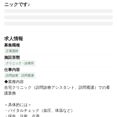
ニックです♪
「さくらライフクリニック」は、東京・千葉・神奈川に（緊
急コールセンターを含む）全6拠点を展開しています。24時
求人情報
間365日体制で、緊急コール×緊急往診×緊急入院の対応をお
募集職種
こなう機能強化型クリニック。（※オンコールはコールセン
正看護師
ターで対応）

施設形態
内科や整形外科などの疾患から認知症・精神疾患・末期がん
クリニック・診療所
のターミナルまで幅広い方々へ対応し、地域の細かなニーズ
仕事内容
に寄り添い続けた医療を提供しております。

訪問診療
訪問看護
☆★さくらライフのおすすめポイント★☆

◆業務内容

◎安心安定の運営体制！

在宅クリニック（訪問診療アシスタント、訪問看護）での看
さくらライフグループは全法人・全事業で黒字経営を継続。
護業務

行政や金融機関からも相談を受ける経営ノウハウがあり、医
療機関の再生実績も多数。給与形態や福利厚生、休暇の充実
＜具体的には＞

など、スタッフの皆さまが安心して長く働いていただける体
・バイタルチェック（血圧、体温など）

制がしっかりと整っています♪

・採血、注射、点滴
