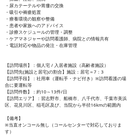
・尿カテーテルや胃瘻の交換

◎挑戦し続ける法人！スタッフの夢もしっかりサポート！

・吸引や褥瘡処置

現状に満足せず、新しいこと、面白そうな事、人のためにな
・療養環境の観察や整備

る事などを率先して行うことを理念として掲げています♪企業
・患者や家族へのアドバイス

としてだけではなく、スタッフ一人ひとりの目標や夢も大切
・診療スケジュールの管理・調整

にし、全力でサポートしてくれます！「痩せる」「恋人を作
・ケアマネジャーや訪問看護師、病院との情報共有

る」など、仕事以外の目標を掲げる人もいたりして、人とし
・電話対応や物品の発注・在庫管理

ても楽しく成長していける環境です♪

◎明るく活気のある職場

【訪問場所】：個人宅 / 入居者施設（高齢者施設）

管理職、院長などを含め、面白いことが好きで、楽しいスタ
【訪問先(施設と居宅)の割合】施設：居宅＝7：3

ッフが多いので、明るく活気のある雰囲気です♪

【訪問手段】：社用車（運転手・ナビ付き）※訪問看護の場
合に要運転等

◎スタッフの体も心もウェルネスに！

【訪問件数】：約10～13件/日

人間関係のストレスを徹底的になくし、もちろん、いじめ・
【訪問エリア】：習志野市、船橋市、八千代市、千葉市美浜
差別・不公平は一切許容せず、家族のように温かい職場づく
区、花見川区、稲毛区及び、当院から半径16kmの範囲内

りを大切にしています。 職員の健康管理にも力を入れてお
り、「医療機関なのに病気になる職場は最悪だ！」をモット
【備考】

ーに、利用者さまだけでなく、スタッフも楽しく健康に生活
※当直オンコール無し（コールセンターで対応しておりま
できるようにサポート体制を整えております！困ったときは
す）
