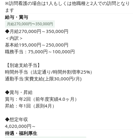
みんなで支え合う安心の環境です！
※訪問看護の場合は1人もしくは他職種と2人での訪問となり
ます
給与・賞与
月給270,000円〜350,000円
◆月給270,000円～350,000円

＜内訳＞

基本給195,000円～250,000円

職務手当：75,000円～100,000円

【別途支給手当】

時間外手当（法定通り/時間外割増率25%）

通勤手当:実費支給(上限30,000円/月)

◆賞与・昇給

賞与：年2回（前年度実績4.0ヶ月）

昇給：年1回（原則4月）

◆想定年収

4,020,000円～
待遇・福利厚生