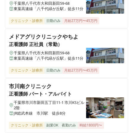
千葉県八千代市大和田新田59-68
東葉高速線「八千代緑が丘駅」徒歩11分
さくらライフ市川クリニック
千葉県市川市市川1-12-7 金定ビル301
クリニック・診療所
日勤のみ
月給27万円〜45万円
さくら大宮クリニック
メドアグリクリニックやちよ
埼玉県さいたま市北区宮原町2丁目27-1
正看護師
正社員（常勤）
千葉県八千代市大和田新田59-68
東葉高速線「八千代緑が丘駅」徒歩11分
クリニック・診療所
日勤のみ
月給27万円〜45万円
市川南クリニック
正看護師
パート・アルバイト
千葉県市川市新田五丁目11-1 市川KSビル
2階
JR総武本線 市川駅 徒歩8分
クリニック・診療所
副業OK
夜勤のみ
時給1800円〜