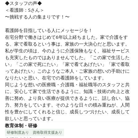
◆スタッフの声◆

＜看護師：Sさん＞

〜挑戦する人の集まりです！〜

看護師を目指している人にメッセージを！

在宅分野で働きはじめて6年以上経ちました。家で介護をす
る、家で看取るという事は、家族の一大決心だと思います。
私が学生の頃は、今のように介護保険もなく、福祉サービス
も充実したものではありませんでした。「この家で生活した
い」「この家で死にたい」「家で看てあげたい」「家で看取
ってあげたい」このようなご本人・ご家族の想いの手助けに
なりたいと思い、在宅での看護師をしています。

同じような想いの医療職・介護職・福祉職等のスタッフと共
に、安心して家で生活できるように、知識・技術の向上と改
善に努め、より良い医療が提供できるように、話し合い、協
力、努力をしています。そのような日々の積み重ねが、人間
性を豊かにしてくれると信じ、成長しつづけたい、成長して
欲しいと思っています。
教育体制・研修
研修制度あり
資格取得支援あり