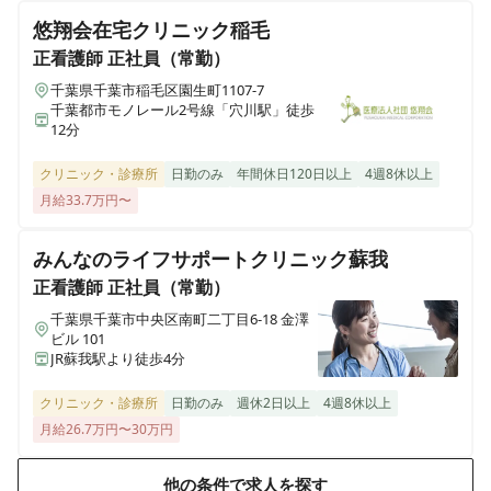
悠翔会在宅クリニック稲毛
正看護師
正社員（常勤）
千葉県千葉市稲毛区園生町1107-7
千葉都市モノレール2号線「穴川駅」徒歩
12分
クリニック・診療所
日勤のみ
年間休日120日以上
4週8休以上
月給33.7万円〜
みんなのライフサポートクリニック蘇我
正看護師
正社員（常勤）
千葉県千葉市中央区南町二丁目6-18 金澤
ビル 101
JR蘇我駅より徒歩4分
クリニック・診療所
日勤のみ
週休2日以上
4週8休以上
月給26.7万円〜30万円
他の条件で求人を探す