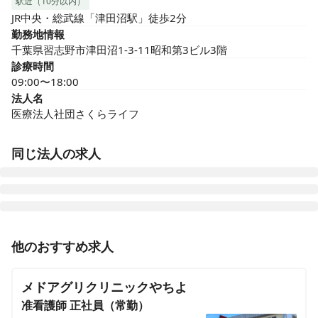
駅近（10分以内）
JR中央・総武線「津田沼駅」徒歩2分
勤務地情報
千葉県習志野市津田沼1-3-11昭和第3ビル3階
診療時間
09:00〜18:00
法人名
医療法人社団さくらライフ
同じ法人の求人
さくらライフ新丸子クリニック
他のおすすめ求人
神奈川県川崎市中原区新丸子東2-897-11ラポール新丸子202号
メドアグリクリニックやちよ
さくらライフ錦糸クリニック
東京都墨田区太平3-4-7 リヴェラ若草2F
准看護師
正社員（常勤）