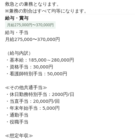
環境です。
救急との兼務となります。

※兼務の割合はすべて均等になります。
給与・賞与
月給275,000円〜370,000円
給与・手当

月給275,000〜370,000円

（給与内訳）

・基本給：185,000～280,000円

・資格手当：30,000円

・看護師特別手当：50,000円

≪その他共通手当≫

・休日勤務特別手当：2000円/日

・当直手当：20,000円/回

・年末年始手当：5,000円

・通勤手当

・役職手当

≪想定年収≫
