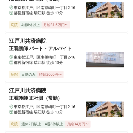
准看護師
正社員（常勤）
【病棟勤務で日勤のみ◎無料託児所完備◎】2026年に
東京都江戸川区南篠崎町一丁目2-16
都営新宿線 瑞江駅 徒歩 13分
フルリニューアルする、地域に根差した2次救急指定病
院です🏥
病院
4週8休以上
月給31.6万円〜
江戸川共済病院
准看護師
正社員（常勤）
正看護師
パート・アルバイト
【外来常勤◎月9日休み◎無料託児所完備◎】2026年に
フルリニューアルする、地域に根差した2次救急指定病
東京都江戸川区南篠崎町一丁目2-16
院です🏥
都営新宿線 瑞江駅 徒歩 13分
病院
日勤のみ
時給2000円〜
正看護師
パート・アルバイト
江戸川共済病院
≪非常勤≫【無料託児所完備◎週4以上～◎】2026年に
正看護師
正社員（常勤）
フルリニューアルする、地域に根差した2次救急指定病
院です🏥
東京都江戸川区南篠崎町一丁目2-16
都営新宿線 瑞江駅 徒歩 13分
病院
週休2日以上
4週8休以上
月給34万円〜
准看護師
正社員（常勤）