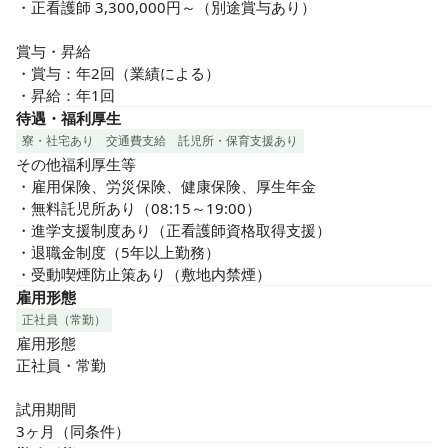
・正看護師 3,300,000円～（別途賞与あり）

賞与・昇給

・賞与：年2回（業績による）

・昇給：年1回
待遇・福利厚生
寮・社宅あり
交通費支給
託児所・保育支援あり
その他福利厚生等

・雇用保険、労災保険、健康保険、厚生年金

・無料託児所あり（08:15～19:00）

・進学支援制度あり（正看護師資格取得支援）

・退職金制度（5年以上勤務）

・受動喫煙防止策あり（敷地内禁煙）
雇用形態
正社員（常勤）
雇用形態

正社員・常勤

試用期間

3ヶ月（同条件）