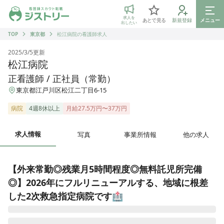
ジストリー 看護師の転職マッチング
求人を
あとで見る
新規登録
メニュー
出したい
TOP
東京都
松江病院の看護師求人
2025/3/5
更新
松江病院
正看護師 / 正社員（常勤）
東京都江戸川区松江二丁目6-15
病院
4週8休以上
月給27.5万円〜37万円
求人情報
写真
事業所情報
他の求人
【外来常勤◎残業月5時間程度◎無料託児所完備
◎】2026年にフルリニューアルする、地域に根差
した2次救急指定病院です🏥