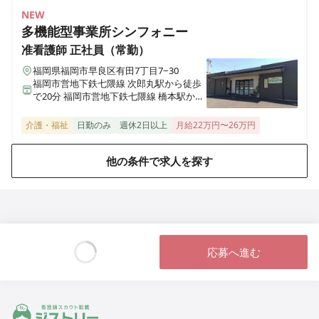
【月9日休み◎残業月5時間程度◎無料託児所完備◎】
NEW
2026年にフルリニューアルする、地域に根差した2次救
多機能型事業所シンフォニー
急指定病院です🏥
准看護師
正社員（常勤）
福岡県福岡市早良区有田7丁目7−30
福岡市営地下鉄七隈線 次郎丸駅から徒歩
正看護師
正社員（常勤）
で20分 福岡市営地下鉄七隈線 橋本駅から
【手術室で日勤常勤◎無料託児所完備◎】2026年にフ
徒歩で23分
ルリニューアルする、地域に根差した2次救急指定病院
介護・福祉
日勤のみ
週休2日以上
月給22万円〜26万円
です🏥
他の条件で求人を探す
准看護師
パート・アルバイト
≪非常勤≫【無料託児所完備◎週4以上～◎】2026年に
フルリニューアルする、地域に根差した2次救急指定病
院です🏥
応募へ進む
Loading...
ジストリー 看護師の転職マッチング