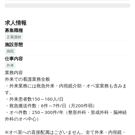
東京都江戸川区にある「松江病院」は病床数113床の急性期
病院です。地域の高齢者の方々を中心に地域に密着して医療
求人情報
提供を行っています。

募集職種
看護スタッフも若いママさんナースからベテランのスタッフ
正看護師
まで幅広い層の職員が在籍しており、看護師長・主任を中心
施設形態
に「働き続けられる職場づくり」を推進している職場です。

病院
2024年4月に94床の新病院オープン、2026年完了予定のリニ
仕事内容
ューアル工事で回復期リハビリテーション・緩和ケアも行う
199床の病院になります！

外来
業務内容

昼間は無料で使える託児所もありますので、小さなお子様が
外来での看護業務全般

いらっしゃる方も安心して働けます！

・外来業務には救急外来・内視鏡介助・オペ室業務も含みま
す。

当院で仕事をしている看護職員が、「働き続けられる職場づ
・外来患者数150～160人/日

くり」を推進するため、師長・主任を中心にチームを発足し
・救急搬送件数：6件～7件/日（月200件弱）

ワークライフバランスの取り組みを行っています。

・オペ件数：250～300件/年（整形外科・形成外科・脳神経
看護スタッフはパートも合わせて総勢100名！勉強会や研修
外科のオペ中心）

なども充実しており、新人の方・スキルアップをしっかりし
たい方・ブランクがある方もしっかり学びながら成長できる
※オペ室への直接配属はございません。全て外来・内視鏡・