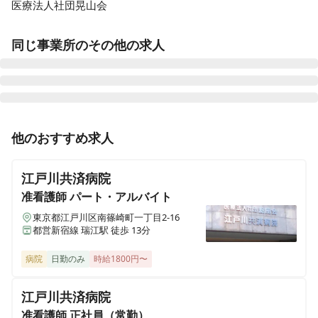
医療法人社団晃山会
同じ事業所のその他の求人
正看護師
正社員（常勤）
他のおすすめ求人
【病棟勤務で日勤のみ◎無料託児所完備◎】2026年に
フルリニューアルする、地域に根差した2次救急指定病
江戸川共済病院
院です🏥
准看護師
パート・アルバイト
東京都江戸川区南篠崎町一丁目2-16
都営新宿線 瑞江駅 徒歩 13分
正看護師
正社員（常勤）
【月9日休み◎無料託児所完備◎】2026年にフルリニュ
病院
日勤のみ
時給1800円〜
ーアルする、地域に根差した2次救急指定病院です🏥
江戸川共済病院
准看護師
正社員（常勤）