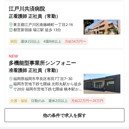
江戸川共済病院
准看護師
正社員（常勤）
正看護師
正社員（常勤）
【月9日休み◎残業月5時間程度◎無料託児所完備◎】
2026年にフルリニューアルする、地域に根差した2次救
東京都江戸川区南篠崎町一丁目2-16
急指定病院です🏥
都営新宿線 瑞江駅 徒歩 13分
病院
週休2日以上
4週8休以上
月給34万円〜
正看護師
正社員（常勤）
NEW
【手術室で日勤常勤◎無料託児所完備◎】2026年にフ
多機能型事業所シンフォニー
ルリニューアルする、地域に根差した2次救急指定病院
です🏥
准看護師
正社員（常勤）
福岡県福岡市早良区有田7丁目7−30
福岡市営地下鉄七隈線 次郎丸駅から徒歩
で20分 福岡市営地下鉄七隈線 橋本駅から
准看護師
パート・アルバイト
徒歩で23分
≪非常勤≫【無料託児所完備◎週4以上～◎】2026年に
介護・福祉
日勤のみ
週休2日以上
月給22万円〜26万円
フルリニューアルする、地域に根差した2次救急指定病
院です🏥
他の条件で求人を探す