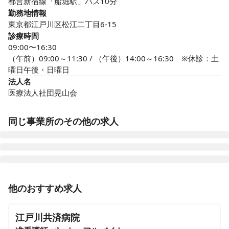
都営新宿線「船堀駅」バス10分
勤務地情報
東京都江戸川区松江二丁目6-15
診療時間
09:00〜16:30
（午前）09:00～11:30 / （午後）14:00～16:30　※休診：土
曜日午後・日曜日
法人名
医療法人社団晃山会
同じ事業所のその他の求人
正看護師
正社員（常勤）
他のおすすめ求人
【病棟勤務で日勤のみ◎無料託児所完備◎】2026年に
フルリニューアルする、地域に根差した2次救急指定病
江戸川共済病院
院です🏥