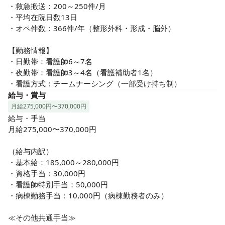
環境です。
・救急搬送：200～250件/月

・平均在院日数13日

・オペ件数：366件/年（整形外科・形成・脳外）

【勤務情報】

・日勤帯：看護師6～7名

・夜勤帯：看護師3～4名（看護補助者1名）

・看護方式：チームナーシング（一部受け持ち制）
給与・賞与
月給275,000円〜370,000円
給与・手当

月給275,000〜370,000円

（給与内訳）

・基本給：185,000～280,000円

・資格手当：30,000円

・看護師特別手当：50,000円

・病棟勤務手当：10,000円（病棟勤務者のみ）

≪その他共通手当≫
