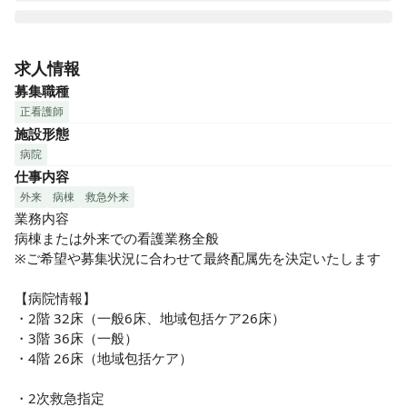
東京都江戸川区にある「松江病院」は病床数113床の急性期
病院です。地域の高齢者の方々を中心に地域に密着して医療
求人情報
提供を行っています。

募集職種
看護スタッフも若いママさんナースからベテランのスタッフ
正看護師
まで幅広い層の職員が在籍しており、看護師長・主任を中心
施設形態
に「働き続けられる職場づくり」を推進している職場です。

病院
2024年4月に94床の新病院オープン、2026年完了予定のリニ
仕事内容
ューアル工事で回復期リハビリテーション・緩和ケアも行う
199床の病院になります！

外来
病棟
救急外来
業務内容

昼間は無料で使える託児所もありますので、小さなお子様が
病棟または外来での看護業務全般

いらっしゃる方も安心して働けます！

※ご希望や募集状況に合わせて最終配属先を決定いたします

当院で仕事をしている看護職員が、「働き続けられる職場づ
【病院情報】

くり」を推進するため、師長・主任を中心にチームを発足し
・2階 32床（一般6床、地域包括ケア26床）

ワークライフバランスの取り組みを行っています。

・3階 36床（一般）

看護スタッフはパートも合わせて総勢100名！勉強会や研修
・4階 26床（地域包括ケア）

なども充実しており、新人の方・スキルアップをしっかりし
たい方・ブランクがある方もしっかり学びながら成長できる
・2次救急指定
