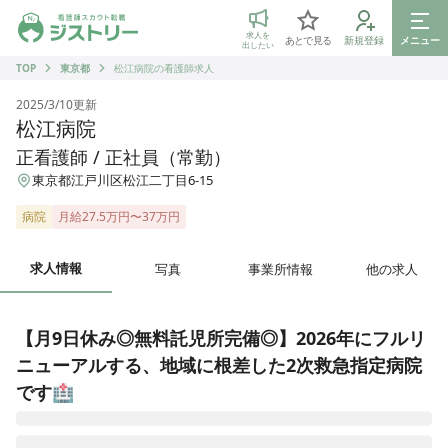
ジストリー 看護師の転職マッチング
求人を
あとで見る
新規登録
メニュー
出したい
TOP
東京都
松江病院の看護師求人
2025/3/10
更新
松江病院
正看護師 / 正社員（常勤）
東京都江戸川区松江二丁目6-15
病院
月給27.5万円〜37万円
求人情報
写真
事業所情報
他の求人
【月9日休み◎無料託児所完備◎】2026年にフルリ
ニューアルする、地域に根差した2次救急指定病院
です🏥