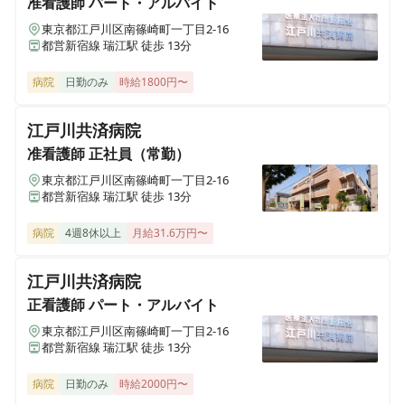
准看護師
パート・アルバイト
東京都江戸川区南篠崎町一丁目2-16
都営新宿線 瑞江駅 徒歩 13分
准看護師
正社員（常勤）
【病棟勤務で日勤のみ◎無料託児所完備◎】2026年に
病院
日勤のみ
時給1800円〜
フルリニューアルする、地域に根差した2次救急指定病
院です🏥
江戸川共済病院
准看護師
正社員（常勤）
准看護師
正社員（常勤）
東京都江戸川区南篠崎町一丁目2-16
都営新宿線 瑞江駅 徒歩 13分
【外来常勤◎月9日休み◎無料託児所完備◎】2026年に
フルリニューアルする、地域に根差した2次救急指定病
病院
4週8休以上
月給31.6万円〜
院です🏥
江戸川共済病院
正看護師
パート・アルバイト
正看護師
パート・アルバイト
≪非常勤≫【無料託児所完備◎週4以上～◎】2026年に
東京都江戸川区南篠崎町一丁目2-16
フルリニューアルする、地域に根差した2次救急指定病
都営新宿線 瑞江駅 徒歩 13分
院です🏥
病院
日勤のみ
時給2000円〜