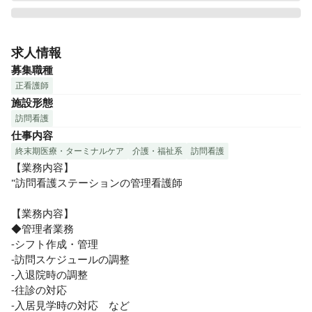
関西を中心に全国で訪問看護事業を展開している株式会社TK
メディカル。

求人情報
「24時間365日」をモットーに、良質でぬくもりのある看護
募集職種
で地域の方々の暮らしを支えられるような仕組みづくりに取
正看護師
り組んでいます。
施設形態
訪問看護
仕事内容
終末期医療・ターミナルケア
介護・福祉系
訪問看護
【業務内容】

"訪問看護ステーションの管理看護師

【業務内容】

◆管理者業務

-シフト作成・管理

-訪問スケジュールの調整

-入退院時の調整

-往診の対応

-入居見学時の対応　など
