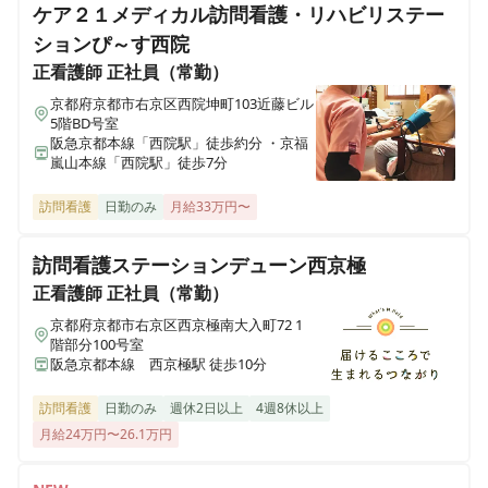
ケア２１メディカル訪問看護・リハビリステー
ションぴ～す西院
正看護師
正社員（常勤）
京都府京都市右京区西院坤町103近藤ビル
5階BD号室
阪急京都本線「西院駅」徒歩約分 ・京福
嵐山本線「西院駅」徒歩7分
訪問看護
日勤のみ
月給33万円〜
訪問看護ステーションデューン西京極
正看護師
正社員（常勤）
京都府京都市右京区西京極南大入町72 1
階部分100号室
阪急京都本線 西京極駅 徒歩10分
訪問看護
日勤のみ
週休2日以上
4週8休以上
月給24万円〜26.1万円