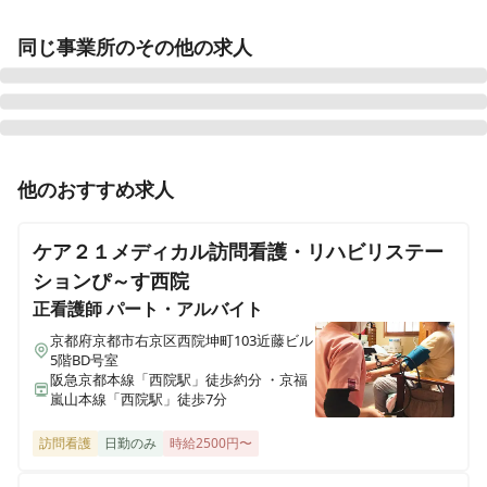
同じ事業所のその他の求人
正看護師
パート・アルバイト
他のおすすめ求人
【京都・嵐山 訪問看護ステーション】日勤のみOK！夜
勤のみOK!！施設内訪看・勤務日数週1日から相談に応じ
ケア２１メディカル訪問看護・リハビリステー
られます
ションぴ～す西院
正看護師
パート・アルバイト
正看護師
正社員（常勤）
京都府京都市右京区西院坤町103近藤ビル
【常勤＠嵐山・施設内訪看・オンコールなし】「より多
5階BD号室
阪急京都本線「西院駅」徒歩約分 ・京福
くの人に必要な医療を届けるために」福祉施設への訪問
嵐山本線「西院駅」徒歩7分
看護を行っています✨
訪問看護
日勤のみ
時給2500円〜