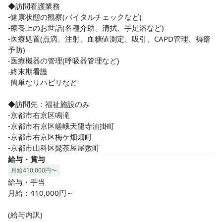
◆訪問看護業務

-健康状態の観察(バイタルチェックなど)

-療養上のお世話(各種介助、清拭、手足浴など)

-医療処置(点滴、注射、血糖値測定、吸引、CAPD管理、褥瘡
予防)

-医療機器の管理(呼吸器管理など)

-終末期看護

-簡単なリハビリなど

◆訪問先：福祉施設のみ

-京都市右京区鳴滝

-京都市右京区嵯峨天龍寺油掛町

-京都市右京区梅ケ畑畑町

-京都市山科区髭茶屋屋敷町
給与・賞与
月給410,000円〜
給与・手当

月給：410,000円～

(給与内訳)
