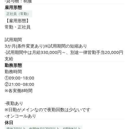
-貸与物：制服
雇用形態
正社員（常勤）
【雇用形態】

常勤・正社員

試用期間

3か月(条件変更あり)※試用期間の短縮あり

-試用期間中は月給330,000円～、別途一律皆勤手当20,000円
支給
勤務形態
勤務時間

①09:00ｰ18:00

②21:00ｰ08:00

※各実働8時間

-夜勤あり

※日勤がメインなので夜勤回数は少ないです

-オンコールあり
休日
週休2日以上
年間休日120日以上
4週8休以上