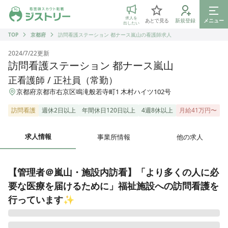
ジストリー 看護師の転職マッチング
求人を
あとで見る
新規登録
メニュー
出したい
TOP
京都府
訪問看護ステーション 都ナース嵐山の看護師求人
2024/7/22
更新
訪問看護ステーション 都ナース嵐山
正看護師 / 正社員（常勤）
京都府京都市右京区鳴滝般若寺町1 木村ハイツ102号
訪問看護
週休2日以上
年間休日120日以上
4週8休以上
月給41万円〜
求人情報
事業所情報
他の求人
【管理者＠嵐山・施設内訪看】「より多くの人に必
要な医療を届けるために」福祉施設への訪問看護を
行っています✨