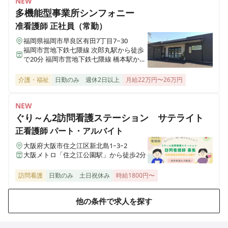
NEW
多機能型事業所シンフォニー
准看護師
正社員（常勤）
福岡県福岡市早良区有田7丁目7−30
福岡市営地下鉄七隈線 次郎丸駅から徒歩
で20分 福岡市営地下鉄七隈線 橋本駅から
徒歩で23分
介護・福祉
日勤のみ
週休2日以上
月給22万円〜26万円
NEW
ぐり～ん2訪問看護ステーション サテライト
正看護師
パート・アルバイト
大阪府大阪市住之江区新北島1ｰ3ｰ2
大阪メトロ「住之江公園駅」から徒歩2分
訪問看護
日勤のみ
土日祝休み
時給1800円〜
他の条件で求人を探す