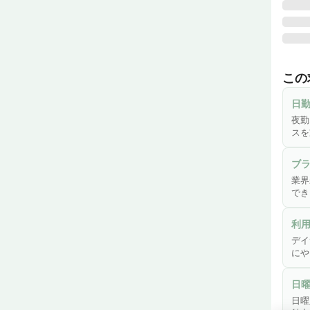
♪ 夜
デイ
この
・ご
日
・傷
夜勤
・機
スを
・口
・介護
ブ
・各種
業界
・ご
でき
・そ
利
※業
デイ
※簡
にや
日
＼こ
日曜