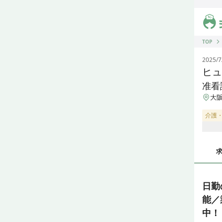
ジス
TOP
2025/7
ヒュ
准看
大阪
介護
日勤
能／
中！