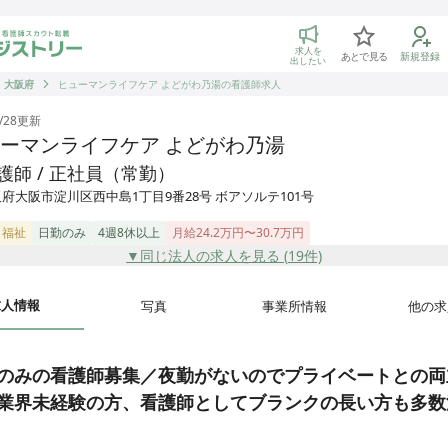
トリー 看護師の転職マッチング
求人を
あとで見る
新規登録
出したい
大阪府
ヒューマンライフケア よどがわ乃湯の看護師求人
/28
更新
ーマンライフケア よどがわ乃湯
護師 / 正社員（常勤）
府大阪市淀川区西中島1丁目9番28号 ボアソルテ101号
・福祉
日勤のみ
4週8休以上
月給24.2万円〜30.7万円
▼同じ法人の求人を見る (
19
件)
求人情報
写真
事業所情報
他の求
のみの看護師募集／夜勤がないのでプライベートとの両
業界未経験の方、看護師としてブランクの長い方も多数