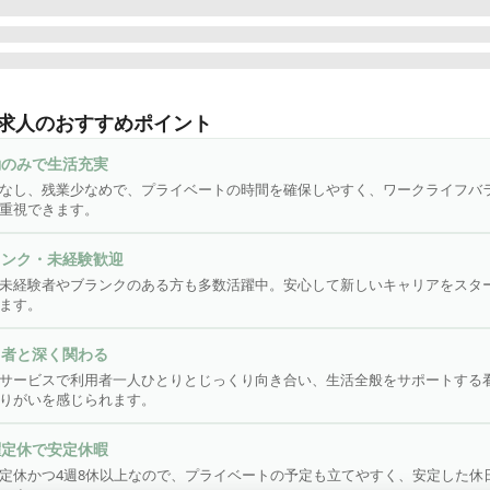
勤なし|日曜定休 ♪

サービスにおける看護業務全般をお任せします。

求人のおすすめポイント
利用者の健康管理、服薬管理

勤のみで生活充実
や褥瘡(床ずれ)処置、浴後の軟膏塗布、爪切り

なし、残業少なめで、プライベートの時間を確保しやすく、ワークライフバ
能訓練の計画策定や訓練実務、モニタリング

重視できます。
腔機能の計画策定・訓練実務、モニタリング

業務の補助

ランク・未経験歓迎
記録

未経験者やブランクのある方も多数活躍中。安心して新しいキャリアをスタ
利用者やご家族への相談援助

ます。
の他、上記に付帯する業務

用者と深く関わる
務効率化のため記録業務や勤怠管理は専用アプリを使用しています。
サービスで利用者一人ひとりとじっくり向き合い、生活全般をサポートする
単な文字入力（メール打ち程度）ができれば問題ございません。

りがいを感じられます。
曜定休で安定休暇
んな方にピッタリ／

定休かつ4週8休以上なので、プライベートの予定も立てやすく、安定した休