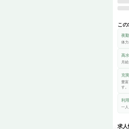
♪ 車
住み
この
ご利
夜
・ご
体力
・点
・傷
高
・往診
月給
・通院
・介護
充
・ご
豊富
など

す。
▼職場
利
※ス
一人
※ご
└宿泊
└通い
求人
└訪