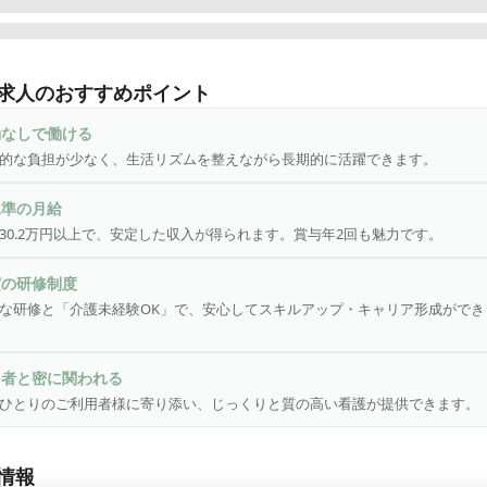
通勤OK|夜勤なし ♪

慣れたご自宅・環境での生活を続けていく為の支援事業所です

求人のおすすめポイント
用者一人ひとりに寄り添い、ゆっくりと密に関わることができます

勤なしで働ける
利用者の健康管理、服薬管理

的な負担が少なく、生活リズムを整えながら長期的に活躍できます。
滴や胃ろう、経管栄養などの管理

や褥瘡(床ずれ)、インシュリン注射などの医療的処置

水準の月給
医との連携

30.2万円以上で、安定した収入が得られます。賞与年2回も魅力です。
介助

業務の補助

実の研修制度
利用者やご家族への相談援助

な研修と「介護未経験OK」で、安心してスキルアップ・キャリア形成ができ
環境

用者と密に関われる
タッフ数は原則ご利用者3名に対し1名の配置

ひとりのご利用者様に寄り添い、じっくりと質の高い看護が提供できます。
利用者数は25～29名で下記3つのケアサービスを提供します

（1日の利用者数は5～9名）

（1日の利用は約15名、入浴は5名程度）

情報
問（長時間のケアはほぼなし（30分程度の対応が主））