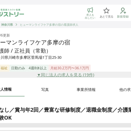
トリー 看護師の転職マッチング
求人を
あとで見る
新規登録
出したい
神奈川県
ヒューマンライフケア多摩の宿の看護師求人
/6
更新
ーマンライフケア多摩の宿
護師 / 正社員（常勤）
川県川崎市多摩区菅馬場1丁目25-30
・福祉
日勤のみ
4週8休以上
月給30.2万円〜36.1万円
▼同じ法人の求人を見る (
19
件)
求人情報
写真
事業所情報
他の求
なし／賞与年2回／豊富な研修制度／退職金制度／介護
験OK