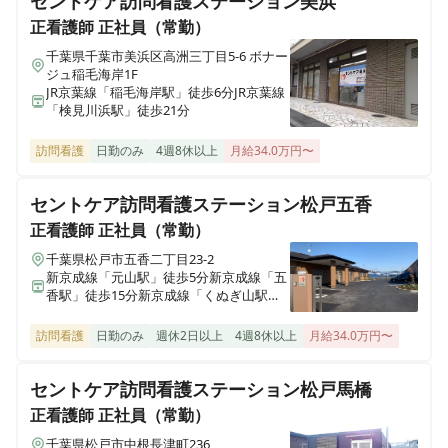
セントケア訪問看護ステーション美浜
正看護師
正社員（常勤）
千葉県千葉市美浜区高洲三丁目5-6 ボナー
ジュ稲毛海岸1F
JR京葉線「稲毛海岸駅」徒歩6分JR京葉線
「検見川浜駅」徒歩21分
訪問看護
日勤のみ
4週8休以上
月給34.0万円〜
セントケア訪問看護ステーション松戸五香
正看護師
正社員（常勤）
千葉県松戸市五香二丁目23-2
新京成線「元山駅」徒歩5分新京成線「五
香駅」徒歩15分新京成線「くぬぎ山駅」
徒歩24分
訪問看護
日勤のみ
週休2日以上
4週8休以上
月給34.0万円〜
セントケア訪問看護ステーション松戸馬橋
正看護師
正社員（常勤）
千葉県松戸市中根長津町236