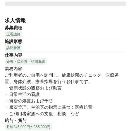
東京都中央区に本社を置く、SOUシニアケア 株式会社が運営
する訪問看護ステーションです。

求人情報
募集職種
★ココがやりがいです★

正看護師
ご利用者様やそのご家族との信頼関係を築き、その方の生活
施設形態
の場で寄り添う看護を提供します。訪問看護は病棟や介護施
訪問看護
設とは異なり、じっくりと支援していくのも魅力の１つで
仕事内容
す。

介護・福祉系
訪問看護
業務内容

★訪問看護が初めての方も安心★

ご利用者のご自宅へ訪問し、健康状態のチェック、医療処
当社で訪問看護キャリアをスタートした方がたくさんいま
置、身体介護、療養指導を行うお仕事です。

す。研修制度もバッチリ。座学とＯＪＴで訪問看護の環境に
・健康状態の観察および助言

慣れていきましょう。

・日常生活の看護

安心して訪問看護の世界に飛び込んできてください！

・褥瘡の処置および予防

もちろん、経験者も歓迎です。

・服薬管理、主治医の指示に基づく医療処置

・ご利用者家族への支援、相談　など
在宅でたくさんのご利用者様があなたを待っています！さ
給与・賞与
ぁ、やりましょう！
月給345,000円〜385,000円