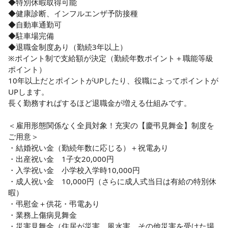
◆特別休暇取得可能

◆健康診断、インフルエンザ予防接種

◆自動車通勤可

◆駐車場完備

◆退職金制度あり（勤続3年以上）

※ポイント制で支給額が決定（勤続年数ポイント＋職能等級
ポイント）

10年以上だとポイントがUPしたり、役職によってポイントが
UPします。

長く勤務すればするほど退職金が増える仕組みです。

＜雇用形態関係なく全員対象！充実の【慶弔見舞金】制度を
ご用意＞

・結婚祝い金（勤続年数に応じる）＋祝電あり

・出産祝い金　1子女20,000円

・入学祝い金　小学校入学時10,000円

・成人祝い金　10,000円（さらに成人式当日は有給の特別休
暇）

・弔慰金＋供花・弔電あり

・業務上傷病見舞金

・災害見舞金（住居が災害、風水害、その他災害を受けた場