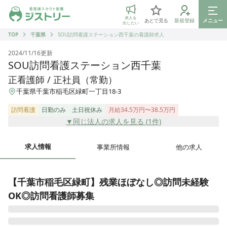
ジストリー 看護師の転職マッチング
求人を
あとで見る
新規登録
メニュー
出したい
TOP
千葉県
SOU訪問看護ステーション西千葉の看護師求人
2024/11/16
更新
SOU訪問看護ステーション西千葉
正看護師 / 正社員（常勤）
千葉県千葉市稲毛区緑町一丁目18-3
訪問看護
日勤のみ
土日祝休み
月給34.5万円〜38.5万円
▼同じ法人の求人を見る (
1
件)
求人情報
事業所情報
他の求人
【千葉市稲毛区緑町】残業ほぼなし◎訪問未経験
OK◎訪問看護師募集