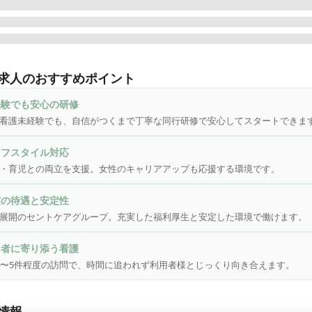
県を拠点に居宅介護支援・訪問介護・訪問看護・グループホームな
な介護・医療サービスを展開する「セントケア千葉株式会社」が運
求人のおすすめポイント
。

経験でも安心の研修
看護ステーションで正職員の看護師を募集中です！

看護未経験でも、自信がつくまで丁寧な同行研修で安心してスタートできま
トケア千葉は、働き方やライフスタイルに対応できるよう進化を続
イフスタイル対応
。お客様やそのご家族様が、どうしたら喜びや生きがいを持ってい
・育児との両立を支援。女性のキャリアアップも応援する環境です。
かを考え、日々サービスの向上を模索しています。より良いサービ
るために、スタッフがやりがいをもって働ける環境が不可欠と考え
実の待遇と安定性
社では、待遇や福利厚生の充実はもちろん、家事や子育てで忙しい
展開のセントケアグループ。充実した福利厚生と安定した環境で働けます。
ャリアアップできる環境づくりに力を入れています。

用者に寄り添う看護
4〜5件程度、お客様のお宅を訪問します。訪問看護は時間に追われ
4〜5件程度の訪問で、時間に追われず利用者様とじっくり向き合えます。
、お客様に寄り添った看護が可能です。

看護が未経験でも充実した研修制度があり安心！

情報