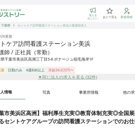
トリー 看護師の転職マッチング
求人を
あとで見る
新規登録
出したい
千葉県
セントケア訪問看護ステーション美浜の看護師求人
/26
更新
トケア訪問看護ステーション美浜
護師 / 正社員（常勤）
県千葉市美浜区高洲三丁目5-6 ボナージュ稲毛海岸1F
看護
日勤のみ
4週8休以上
月給34.0万円〜
▼同じ法人の求人を見る (
32
件)
求人情報
写真
事業所情報
他の求
葉市美浜区高洲】福利厚生充実◎教育体制充実◎全国展
るセントケアグループの訪問看護ステーションでのお仕