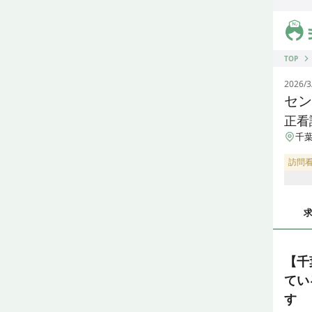
ジス
TOP
2026/3
セン
正看
千葉
訪問
【千
てい
す