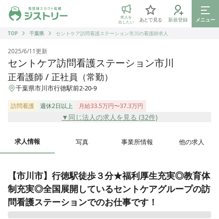
ジストリー 看護師の転職マッチング
求人を
あとで見る
新規登録
メニュー
出したい
TOP
千葉県
セントケア訪問看護ステーション市川の看護師求人
2025/6/11
更新
セントケア訪問看護ステーション市川
正看護師 / 正社員（常勤）
千葉県市川市行徳駅前2-20-9
訪問看護
週休2日以上
月給33.5万円〜37.3万円
▼同じ法人の求人を見る (
32
件)
求人情報
写真
事業所情報
他の求人
【市川市】行徳駅徒歩３分★福利厚生充実◎教育体
制充実◎全国展開しているセントケアグループの訪
問看護ステーションでのお仕事です！