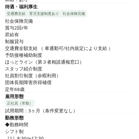
待遇・福利厚生
交通費支給
育児支援制度あり
社会保険完備
社会保険完備

賞与2回/年

昇給有

制服貸与

交通費全額支給 （ 車通勤可/社内規定により支給 ） 

予防接種補助制度

ほっとライン（第３者相談通報窓口）

スタッフ紹介制度

社員割引制度（余暇利用） 

団体長期障害所得補償

定年68歳
雇用形態
正社員（常勤）
試用期間：3ヶ月（条件変更なし）
勤務形態
◆勤務時間

シフト制

［1］8:30〜17:30
