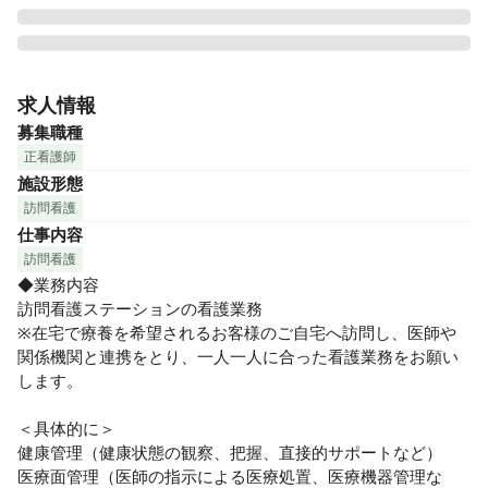
セントケアでは知識や経験を在宅の場に活かしその人らしく
人材を送れるお手伝いとし「ずっとお家で」を支えます。

求人情報
募集職種
★プリセプター制度導入中

正看護師
訪問看護未経験の方もしっかりフォローします。

施設形態
複数名のスタッフで担当し、情報共有も行いやすい訪問看護
訪問看護
アセスメントシステムを使用。未経験の方でもアセスメント
仕事内容
しやすいと評判です

訪問看護
★丁寧な研修やサポートもありますので、訪問看護が未経験
◆業務内容

の方やブランクのある方もご安心ください。
訪問看護ステーションの看護業務

※在宅で療養を希望されるお客様のご自宅へ訪問し、医師や
関係機関と連携をとり、一人一人に合った看護業務をお願い
します。

＜具体的に＞

健康管理（健康状態の観察、把握、直接的サポートなど） 

医療面管理（医師の指示による医療処置、医療機器管理な