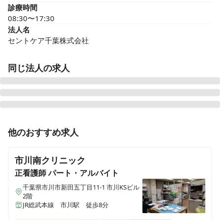
診療時間
08:30〜17:30
法人名
セントケア千葉株式会社
同じ法人の求人
セントケア訪問看護ステーション市川おにたか
他のおすすめ求人
千葉県市川市鬼高三丁目15-13 市川鬼高ウェルズ21 A号室
市川南クリニック
セントケア訪問看護ステーション新茂原
千葉県茂原市本小轡344-1
正看護師
パート・アルバイト
千葉県市川市新田五丁目11-1 市川KSビル
2階
セントケアヴィレッジ蘇我
JR総武本線 市川駅 徒歩8分
千葉県千葉市中央区蘇我2-5-3