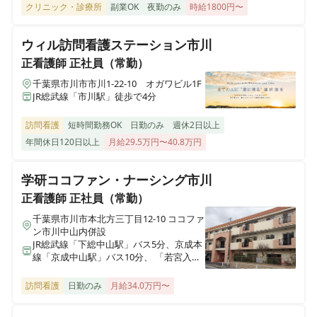
クリニック・診療所
副業OK
夜勤のみ
時給1800円〜
セントケア訪問看護ステーション船橋東
千葉県船橋市習志野台1-2-2
ウィル訪問看護ステーション市川
正看護師
正社員（常勤）
セントケア訪問看護ステーションちば
千葉県市川市市川1-22-10 オガワビル1F
千葉県千葉市中央区蘇我2-5-3
JR総武線「市川駅」徒歩で4分
訪問看護
短時間勤務OK
日勤のみ
週休2日以上
セントケア訪問看護ステーション鎌ケ谷
千葉県鎌ケ谷市道野辺中央2-1-33
年間休日120日以上
月給29.5万円〜40.8万円
学研ココファン・ナーシング市川
セントケア訪問看護ステーション袖ケ浦
千葉県袖ヶ浦市蔵波台三丁目10-2
正看護師
正社員（常勤）
千葉県市川市本北方三丁目12-10 ココファ
ン市川中山内併設
セントケア看護小規模きみつ
JR総武線「下総中山駅」バス5分、京成本
千葉県君津市大和田四丁目2-14
線「京成中山駅」バス10分、 「若宮入
口」下車目の前
訪問看護
日勤のみ
月給34.0万円〜
セントケアさいわい
千葉県木更津市幸町二丁目1-6