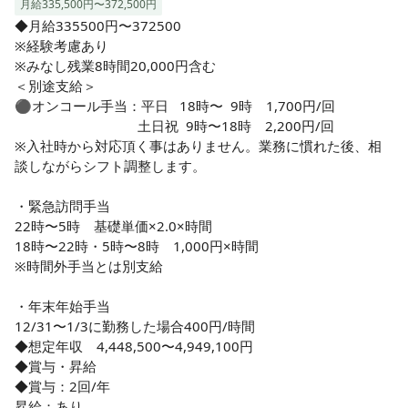
月給335,500円〜372,500円
◆月給335500円〜372500

※経験考慮あり

※みなし残業8時間20,000円含む

＜別途支給＞

⚫︎オンコール手当：平日   18時〜  9時　1,700円/回

　　　　　　　　　土日祝  9時〜18時　2,200円/回

※入社時から対応頂く事はありません。業務に慣れた後、相
談しながらシフト調整します。

・緊急訪問手当

22時〜5時　基礎単価×2.0×時間

18時〜22時・5時〜8時　1,000円×時間

※時間外手当とは別支給

・年末年始手当

12/31〜1/3に勤務した場合400円/時間

◆想定年収　4,448,500〜4,949,100円

◆賞与・昇給

◆賞与：2回/年

昇給：あり