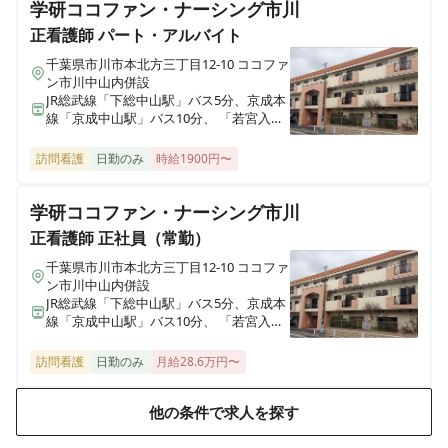
学研ココファン・ナーシング市川
正看護師
パート・アルバイト
セントケア四街道
千葉県四街道市鹿渡1016 柏葉ビル2F
千葉県市川市本北方三丁目12-10 ココファ
ン市川中山内併設
JR総武線「下総中山駅」バス5分、京成本
セントケア佐倉 看護小規模多機能
線「京成中山駅」バス10分、 「若宮入
千葉県佐倉市寺崎北４丁目７-６
口」下車目の前
訪問看護
日勤のみ
時給1900円〜
セントケア訪問看護ステーション木更津
千葉県木更津市幸町2-1-6
学研ココファン・ナーシング市川
正看護師
正社員（常勤）
セントケア看護小規模木更津おおくぼ
千葉県市川市本北方三丁目12-10 ココファ
千葉県木更津市大久保6-12-1
ン市川中山内併設
JR総武線「下総中山駅」バス5分、京成本
線「京成中山駅」バス10分、 「若宮入
口」下車目の前
セントケア看護小規模成田
千葉県成田市並木町142-52
訪問看護
日勤のみ
月給28.6万円〜
他の条件で求人を探す
セントケア看護小規模東金
千葉県東金市田間二丁目38-16