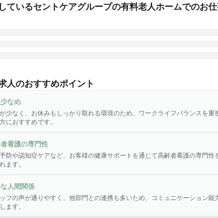
しているセントケアグループの有料老人ホームでのお仕
様が明るく生きがいを持って過ごせるように、健康面からサポート
ます。お任せするのは、健康状態を確認や薬の管理など。

求人のおすすめポイント
が少なく、お休みもしっかり取れる環境で心と時間に余裕のある働
業少なめ
すよ◎

が少なく、お休みもしっかり取れる環境のため、ワークライフバランスを重
方におすすめです。
、介護予防や認知症ケアはもちろん、多彩なイベントやレクリエー
じてお客様と交流を深めていけるのも特徴の一つ。

齢者看護の専門性
予防や認知症ケアなど、お客様の健康サポートを通じて高齢者看護の専門性
においては、スタッフの声が通りやすいほか他部門の看護職と連携
れます。
ことが多いため、高いコミュニケーション能力も身につきます！
好な人間関係
ッフの声が通りやすく、他部門との連携も多いため、コミュニケーション能
します。