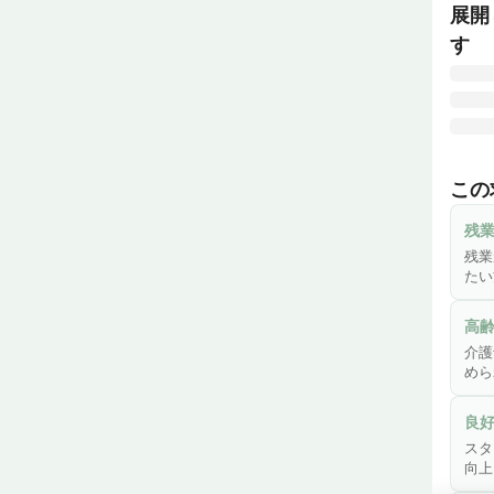
展開
す
お客
いし
この
残業
残
できま
残業
たい
また
を通
高
介護
職場
めら
合う
良
スタ
向上