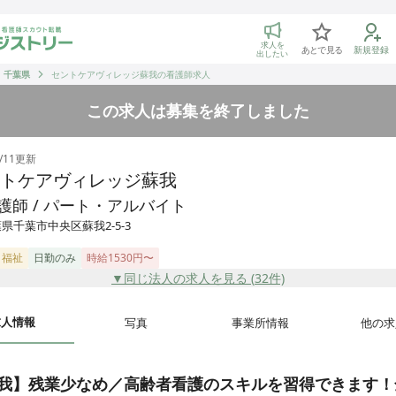
トリー 看護師の転職マッチング
求人を
あとで見る
新規登録
出したい
千葉県
セントケアヴィレッジ蘇我の看護師求人
この求人は募集を終了しました
/11
更新
トケアヴィレッジ蘇我
護師 / パート・アルバイト
県千葉市中央区蘇我2-5-3
・福祉
日勤のみ
時給1530円〜
▼同じ法人の求人を見る (
32
件)
求人情報
写真
事業所情報
他の求
我】残業少なめ／高齢者看護のスキルを習得できます！