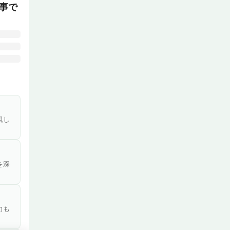
事で
をお願
き方が
視し
ション
を深
を取り
力も