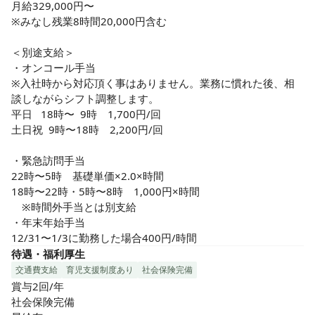
月給329,000円〜

※みなし残業8時間20,000円含む

＜別途支給＞

・オンコール手当　

※入社時から対応頂く事はありません。業務に慣れた後、相
談しながらシフト調整します。

平日   18時〜  9時　1,700円/回

土日祝  9時〜18時　2,200円/回

・緊急訪問手当

22時〜5時　基礎単価×2.0×時間

18時〜22時・5時〜8時　1,000円×時間

　※時間外手当とは別支給

・年末年始手当

12/31〜1/3に勤務した場合400円/時間
待遇・福利厚生
交通費支給
育児支援制度あり
社会保険完備
賞与2回/年

社会保険完備
