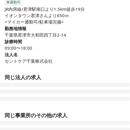
車通勤可
JR内房線/君津駅南口より1.5km徒歩19分

イオンタウン君津さんより650ｍ

<マイカー通勤可/駐車場完備>
勤務地情報
千葉県君津市大和田四丁目2-14
診療時間
09:00〜18:00
法人名
セントケア千葉株式会社
同じ法人の求人
セントケア訪問看護ステーション市川おにたか
同じ事業所のその他の求人
千葉県市川市鬼高三丁目15-13 市川鬼高ウェルズ21 A号室