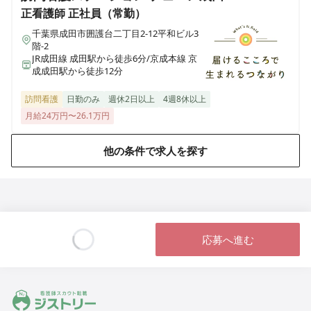
正看護師
正社員（常勤）
セントケア看護小規模木更津おおくぼ
千葉県木更津市大久保6-12-1
千葉県成田市囲護台二丁目2-12平和ビル3
階-2
JR成田線 成田駅から徒歩6分/京成本線 京
セントケア看護小規模成田
成成田駅から徒歩12分
千葉県成田市並木町142-52
訪問看護
日勤のみ
週休2日以上
4週8休以上
月給24万円〜26.1万円
セントケア看護小規模東金
千葉県東金市田間二丁目38-16
他の条件で求人を探す
セントケア看護小規模松戸五香
千葉県松戸市五香二丁目23-2
セントケア看護小規模市原
千葉県市原市東国分寺台二丁目2-6
応募へ進む
Loading...
セントケア看護小規袖ケ浦
千葉県袖ヶ浦市蔵波台三丁目10-2
ジストリー 看護師の転職マッチング