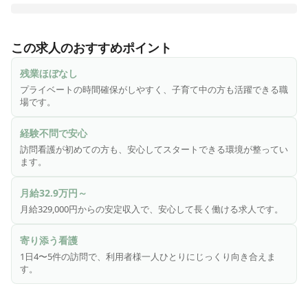
千葉県を拠点に居宅介護支援・訪問介護・訪問看護・グルー
プホームなどさまざまな介護・医療サービスを展開する「セ
この求人のおすすめポイント
ントケア千葉株式会社」が運営しています。

1日4〜5件程度、お客様のお宅を訪問します。訪問看護は時
残業ほぼなし
間に追われることなく、お客様に寄り添った看護が可能で
プライベートの時間確保がしやすく、子育て中の方も活躍できる職
す。

場です。
セントケアでは知識や経験を在宅の場に活かしその人らしく
経験不問で安心
人材を送れるお手伝いとし

訪問看護が初めての方も、安心してスタートできる環境が整ってい
「ずっとお家で」を支えます

ます。
「人が好き」

「命を守る」

月給32.9万円～
「生活を守る」

月給329,000円からの安定収入で、安心して長く働ける求人です。
ためにお客様のために出来ることを模索し合いさまざまな意
見が飛び交っています

寄り添う看護
お客様一人ひとりが「生きててよかった！」

1日4〜5件の訪問で、利用者様一人ひとりにじっくり向き合えま
と生き甲斐が持てるようなサービスをつくっていきません
す。
か？
