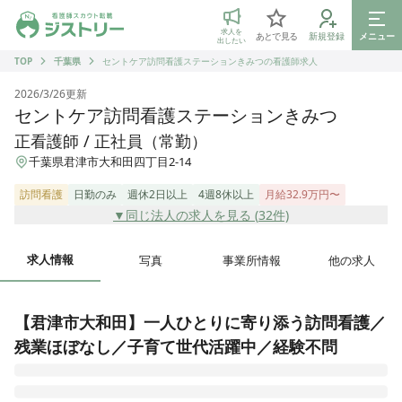
ジストリー 看護師の転職マッチング
求人を
あとで見る
新規登録
メニュー
出したい
TOP
千葉県
セントケア訪問看護ステーションきみつの看護師求人
2026/3/26
更新
セントケア訪問看護ステーションきみつ
正看護師 / 正社員（常勤）
千葉県君津市大和田四丁目2-14
訪問看護
日勤のみ
週休2日以上
4週8休以上
月給32.9万円〜
▼同じ法人の求人を見る (
32
件)
求人情報
写真
事業所情報
他の求人
【君津市大和田】一人ひとりに寄り添う訪問看護／
残業ほぼなし／子育て世代活躍中／経験不問