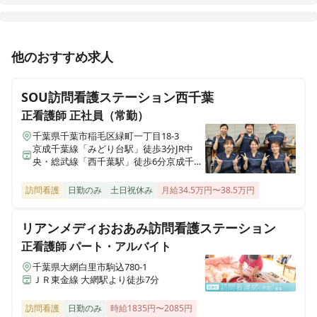
セントケア訪問看護ステーション新茂原
千葉県茂原市本小轡344-1
正看護師
パート・アルバイト
他のおすすめ求人
セントケア訪問看護ステーション市川
【君津市大和田】パート◎週2日〜OK！年齢不問！経験
千葉県市川市行徳駅前2-20-9
不問！ブランク歓迎！多数のママさん看護師活躍中
SOU訪問看護ステーション西千葉
セントケアヴィレッジ蘇我
正看護師
正社員（常勤）
千葉県千葉市中央区蘇我2-5-3
千葉県千葉市稲毛区緑町一丁目18-3
京成千葉線「みどり台駅」徒歩3分JR中
央・総武線「西千葉駅」徒歩6分京成千葉
セントケア訪問看護ステーション船橋東
線「西登戸駅」徒歩10分
千葉県船橋市習志野台1-2-2
訪問看護
日勤のみ
土日祝休み
月給34.5万円〜38.5万円
セントケア訪問看護ステーションちば
リアンメディおおあみ訪問看護ステーション
千葉県千葉市中央区蘇我2-5-3
正看護師
パート・アルバイト
千葉県大網白里市駒込780-1
セントケア訪問看護ステーション鎌ケ谷
ＪＲ東金線 大網駅より徒歩7分
千葉県鎌ケ谷市道野辺中央2-1-33
訪問看護
日勤のみ
時給1835円〜2085円