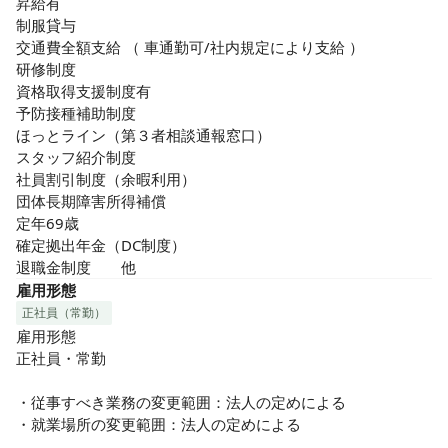
昇給有

制服貸与

交通費全額支給 （ 車通勤可/社内規定により支給 ） 

研修制度

資格取得支援制度有

予防接種補助制度

ほっとライン（第３者相談通報窓口）

スタッフ紹介制度

社員割引制度（余暇利用） 

団体長期障害所得補償

定年69歳

確定拠出年金（DC制度）

退職金制度　　他
雇用形態
正社員（常勤）
雇用形態

正社員・常勤

・従事すべき業務の変更範囲：法人の定めによる

・就業場所の変更範囲：法人の定めによる
