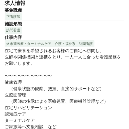
スタッフ一同、あなたのご応募をお待ちしています
求人情報
募集職種
正看護師
施設形態
訪問看護
仕事内容
終末期医療・ターミナルケア
介護・福祉系
訪問看護
在宅で療養を希望されるお客様のご自宅へ訪問し、

医師や関係機関と連携をとり、一人一人に合った看護業務を
お願いします。

〜〜〜〜〜〜〜〜〜〜〜

健康管理

　（健康状態の観察、把握、直接的サポートなど） 

医療面管理

　（医師の指示による医療処置、医療機器管理など） 

在宅リハビリテーション 

認知症ケア 

ターミナルケア 

ご家族等へ支援相談　など
