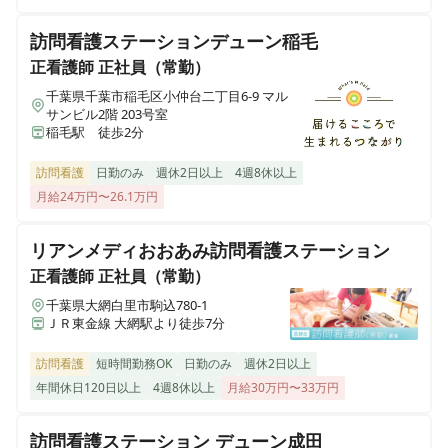
セントケア訪問看護ステーション袖ケ浦
千葉県袖ヶ浦市蔵波台三丁目10-2
訪問看護ステーションデューン稲毛
正看護師
正社員（常勤）
セントケア看護小規模きみつ
千葉県千葉市稲毛区小仲台二丁目6-9 マル
千葉県君津市大和田四丁目2-14
サンビル2階 203号室
稲毛駅 徒歩2分
セントケアさいわい
訪問看護
日勤のみ
週休2日以上
4週8休以上
千葉県木更津市幸町二丁目1-6
月給24万円〜26.1万円
セントケア四街道
リアンメディおおあみ訪問看護ステーション
千葉県四街道市鹿渡1016 柏葉ビル2F
正看護師
正社員（常勤）
千葉県大網白里市駒込780-1
セントケア佐倉 看護小規模多機能
ＪＲ東金線 大網駅より徒歩7分
千葉県佐倉市寺崎北４丁目７-６
訪問看護
短時間勤務OK
日勤のみ
週休2日以上
年間休日120日以上
4週8休以上
月給30万円〜33万円
セントケア訪問看護ステーション木更津
千葉県木更津市幸町2-1-6
訪問看護ステーション デューン成田