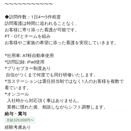
〜〜〜〜〜〜〜〜〜〜〜

◆訪問件数：1日4〜5件程度

訪問看護は時間に追われることなく、

お客様に寄り添った看護が可能です。

PT・OTとチームを組み

お客様やご家族の希望に添った看護を実現していきます。

*社用車: AT軽自動車使用

*訪問記録: iPad使用

*プリセプター制度あり

 自信がつくまで何度でも同行研修いたします。

*当ステーションは選任担当制ではなく1人のお客様を複数で
看ています。

*オンコール

  入社時から対応頂く事はありません。

  業務に慣れた後、相談しながらシフト調整します。
給与・賞与
月給329,000円〜
経験考慮あり
