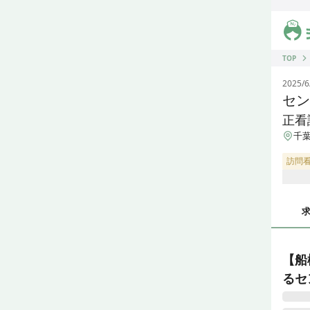
ジス
TOP
2025/6
セン
正看
千葉
訪問
【船
るセ