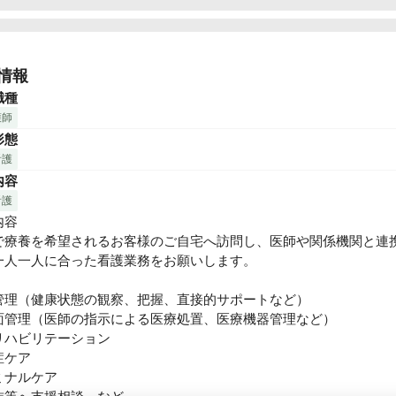
県を拠点に居宅介護支援・訪問介護・訪問看護・グループホームな
な介護・医療サービスを展開する「セントケア千葉株式会社」が運
情報
。

職種
護師
看護ステーションで正職員の看護師を募集中です！

形態
看護
トケア千葉は、働き方やライフスタイルに対応できるよう進化を続
内容
。お客様やそのご家族様が、どうしたら喜びや生きがいを持ってい
かを考え、日々サービスの向上を模索しています。より良いサービ
看護
るために、スタッフがやりがいをもって働ける環境が不可欠と考え
容

社では、待遇や福利厚生の充実はもちろん、家事や子育てで忙しい
で療養を希望されるお客様のご自宅へ訪問し、医師や関係機関と連
ャリアアップできる環境づくりに力を入れています。

一人一人に合った看護業務をお願いします。

4〜5件程度、お客様のお宅を訪問します。訪問看護は時間に追われ
管理（健康状態の観察、把握、直接的サポートなど） 

、お客様に寄り添った看護が可能です。

面管理（医師の指示による医療処置、医療機器管理など） 

ハビリテーション 

看護が未経験でも充実した研修制度があり安心！

ケア 

看護はお客様ごとにケア内容・方法、ルールが異なるためどんなに
ナルケア 

ベテラン看護師でも初めて対応するお客様のケアに入る前は必ず同