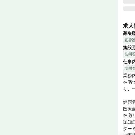
千葉
ざま
求人
います
募集
正看
訪問
施設
訪問
セン
仕事
ます
るの
訪問
供す
業務内
る当
在宅
もキ
り、
1日
健康
なく
医療
在宅リ
訪問
認知症
訪問
ターミ
富な