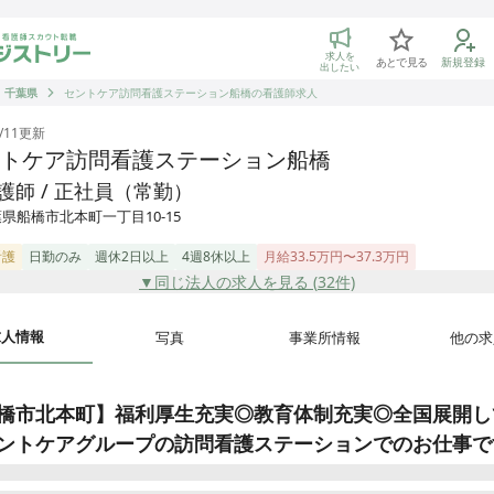
トリー 看護師の転職マッチング
求人を
あとで見る
新規登録
出したい
千葉県
セントケア訪問看護ステーション船橋の看護師求人
/11
更新
トケア訪問看護ステーション船橋
護師 / 正社員（常勤）
県船橋市北本町一丁目10-15
看護
日勤のみ
週休2日以上
4週8休以上
月給33.5万円〜37.3万円
▼同じ法人の求人を見る (
32
件)
求人情報
写真
事業所情報
他の求
橋市北本町】福利厚生充実◎教育体制充実◎全国展開し
ントケアグループの訪問看護ステーションでのお仕事で