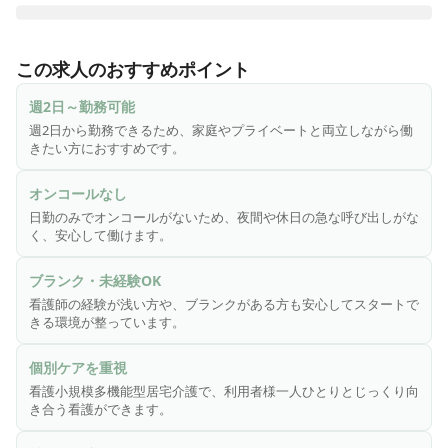
セントケア千葉株式会社では、これからの超高齢社会に貢献
すべく、介護サービスを総合的に提供させていただいている
この求人のおすすめポイント
企業です。ひとつのサービスで対応が困難なことも、その地
域にある複数のサービス、事業所が連携することで、お客様
週2日～勤務可能
により大きな価値を感じていただけるよう取り組んでいま
週2日から勤務できるため、家庭やプライベートと両立しながら働
す。

きたい方におすすめです。
〜〜〜〜〜〜

オンコールなし
一人ひとりとしっかり向き合える看護小規模多機能型居宅介
日勤のみでオンコールがないため、夜間や休日の急な呼び出しがな
護での看護師業務。在宅での生活を看護と介護で一環提供し
く、安心して働けます。
ています。

寄り添うサービス提供で在宅生活を支えませんか？
ブランク・未経験OK
看護師の経験が浅い方や、ブランクがある方も安心してスタートで
きる環境が整っています。
個別ケアを重視
看護小規模多機能型居宅介護で、利用者様一人ひとりとじっくり向
き合う看護ができます。