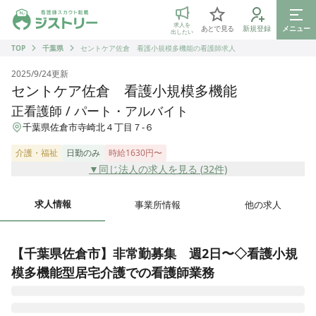
ジストリー 看護師の転職マッチング
求人を
あとで見る
新規登録
メニュー
出したい
TOP
千葉県
セントケア佐倉 看護小規模多機能の看護師求人
2025/9/24
更新
セントケア佐倉 看護小規模多機能
正看護師 / パート・アルバイト
千葉県佐倉市寺崎北４丁目７-６
介護・福祉
日勤のみ
時給1630円〜
▼同じ法人の求人を見る (
32
件)
求人情報
事業所情報
他の求人
【千葉県佐倉市】非常勤募集　週2日〜◇看護小規
模多機能型居宅介護での看護師業務