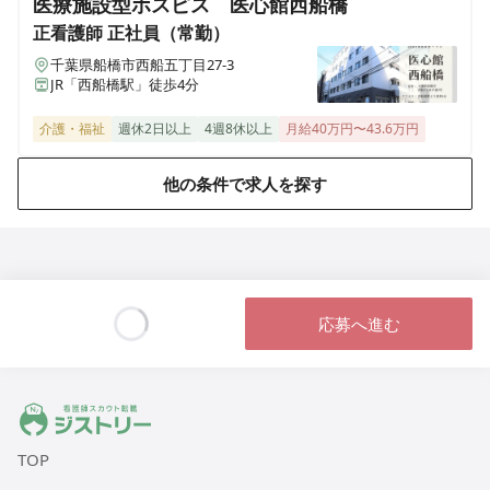
医療施設型ホスピス 医心館西船橋
正看護師
正社員（常勤）
セントケア訪問看護ステーション木更津
千葉県船橋市西船五丁目27-3
千葉県木更津市幸町2-1-6
JR「西船橋駅」徒歩4分
介護・福祉
週休2日以上
4週8休以上
月給40万円〜43.6万円
セントケア看護小規模木更津おおくぼ
千葉県木更津市大久保6-12-1
他の条件で求人を探す
セントケア看護小規模成田
千葉県成田市並木町142-52
セントケア看護小規模東金
応募へ進む
千葉県東金市田間二丁目38-16
Loading...
セントケア看護小規模松戸五香
千葉県松戸市五香二丁目23-2
ジストリー 看護師の転職マッチング
TOP
セントケア看護小規模市原
千葉県市原市東国分寺台二丁目2-6