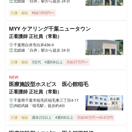
北総線 「白井」駅から徒歩 24 分
セントケア訪問看護ステーションちば
介護・福祉
時給1850円〜
千葉県千葉市中央区蘇我2-5-3
MYY ケアリング千葉ニュータウン
セントケア訪問看護ステーション鎌ケ谷
正看護師
正社員（常勤）
千葉県鎌ケ谷市道野辺中央2-1-33
千葉県白井市白井436-9
北総線 「白井」駅から徒歩 24 分
セントケア訪問看護ステーション袖ケ浦
介護・福祉
3交代
4週8休以上
月給37万円〜
千葉県袖ヶ浦市蔵波台三丁目10-2
NEW
セントケア看護小規模きみつ
医療施設型ホスピス 医心館稲毛
千葉県君津市大和田四丁目2-14
正看護師
正社員（常勤）
千葉県千葉市稲毛区稲毛東三丁目4-17
セントケアさいわい
JR総武線「稲毛駅」徒歩約4分
千葉県木更津市幸町二丁目1-6
介護・福祉
週休2日以上
4週8休以上
月給40万円〜43.6万円
セントケア四街道
千葉県四街道市鹿渡1016 柏葉ビル2F