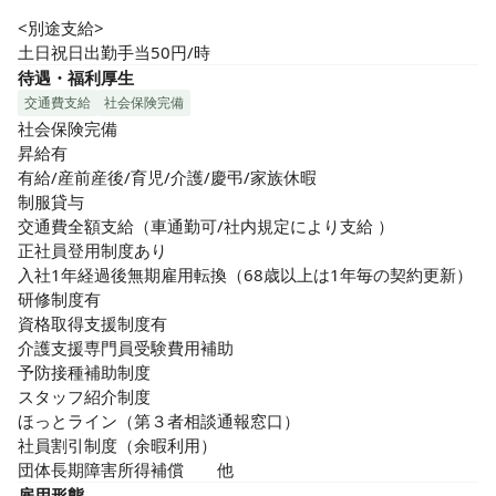
<別途支給>

土日祝日出勤手当50円/時
待遇・福利厚生
交通費支給
社会保険完備
社会保険完備

昇給有

有給/産前産後/育児/介護/慶弔/家族休暇

制服貸与

交通費全額支給（車通勤可/社内規定により支給 ）

正社員登用制度あり

入社1年経過後無期雇用転換（68歳以上は1年毎の契約更新）

研修制度有

資格取得支援制度有

介護支援専門員受験費用補助

予防接種補助制度

スタッフ紹介制度

ほっとライン（第３者相談通報窓口）

社員割引制度（余暇利用） 

団体長期障害所得補償　　他
雇用形態