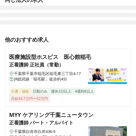
セントケア訪問看護ステーション市川おにたか
他のおすすめ求人
千葉県市川市鬼高三丁目15-13 市川鬼高ウェルズ21 A号室
医療施設型ホスピス 医心館稲毛
セントケア訪問看護ステーション新茂原
千葉県茂原市本小轡344-1
正看護師
正社員（常勤）
千葉県千葉市稲毛区稲毛東三丁目4-17
JR総武線「稲毛駅」徒歩約4分
セントケア訪問看護ステーション市川
千葉県市川市行徳駅前2-20-9
介護・福祉
日勤のみ
週休2日以上
4週8休以上
月給43.7万円〜52万円
セントケアヴィレッジ蘇我
千葉県千葉市中央区蘇我2-5-3
MYY ケアリング千葉ニュータウン
正看護師
パート・アルバイト
セントケア訪問看護ステーション船橋東
千葉県船橋市習志野台1-2-2
千葉県白井市白井436-9