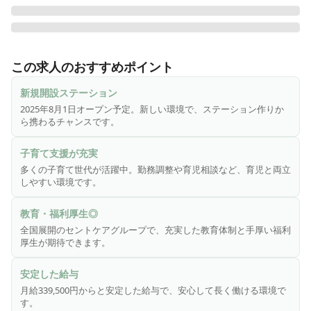
セントケアでは知識や経験を在宅の場に活かしその人らしく
人材を送れるお手伝いとし「ずっとお家で」を支えます。

この求人のおすすめポイント
セントケア千葉株式会社の訪問看護ステーションは多くの子
新規開設ステーション
育て世代の方がプライベートと両立しながら就業中です。

2025年8月1日オープン予定。新しい環境で、ステーション作りか
ら携わるチャンスです。
子育てのための勤務調整はもちろん！育児相談もお互いにし
ています。

子育て支援が充実
多くの子育て世代が活躍中。勤務調整や育児相談など、育児と両立
また「人が好き」「命を守る」「生活を守る」ためにお客様
しやすい環境です。
のために出来ることを模索し合いさまざまな意見が飛び交っ
ています。

教育・福利厚生◎
全国展開のセントケアグループで、充実した教育体制と手厚い福利
当社で、お客様一人ひとりが「生きててよかった！」と生き
厚生が期待できます。
甲斐が持てるようなサービスをつくっていきませんか？スタ
ッフ一同、あなたのご応募をお待ちしています！
安定した給与
月給339,500円からと安定した給与で、安心して長く働ける環境で
す。