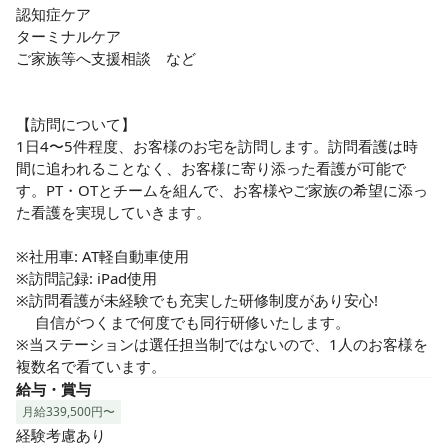
認知症ケア 

ターミナルケア 

ご家族等へ支援相談　など

【訪問について】

1日4〜5件程度、お客様のお宅を訪問します。訪問看護は時
間に追われることなく、お客様に寄り添った看護が可能で
す。PT・OTとチームを組んで、お客様やご家族の希望に添っ
た看護を実現していきます。

※社用車: AT軽自動車使用

※訪問記録: iPad使用

※訪問看護が未経験でも充実した研修制度があり安心!

　 自信がつくまで何度でも同行研修いたします。

※当ステーションは選任担当制ではないので、1人のお客様を 
複数名で看ています。
給与・賞与
月給339,500円〜
経験考慮あり
