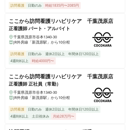
訪問看護
日勤のみ
時給1835円〜2085円
セントケア看護小規模きみつ
千葉県君津市大和田四丁目2-14
ここから訪問看護リハビリケア 千葉茂原店
正看護師
パート・アルバイト
セントケアさいわい
千葉県茂原市谷本1340-30
千葉県木更津市幸町二丁目1-6
JR外房線「新茂原駅」から10分程
訪問看護
日勤のみ
週休2日以上
年間休日120日以上
セントケア四街道
4週8休以上
時給4000円〜
千葉県四街道市鹿渡1016 柏葉ビル2F
ここから訪問看護リハビリケア 千葉茂原店
セントケア佐倉 看護小規模多機能
正看護師
正社員（常勤）
千葉県佐倉市寺崎北４丁目７-６
千葉県茂原市谷本1340-30
JR外房線「新茂原駅」から10分程
セントケア訪問看護ステーション木更津
千葉県木更津市幸町2-1-6
訪問看護
日勤のみ
週休2日以上
年間休日120日以上
4週8休以上
土日祝休み
月給28万円〜
セントケア看護小規模木更津おおくぼ
千葉県木更津市大久保6-12-1