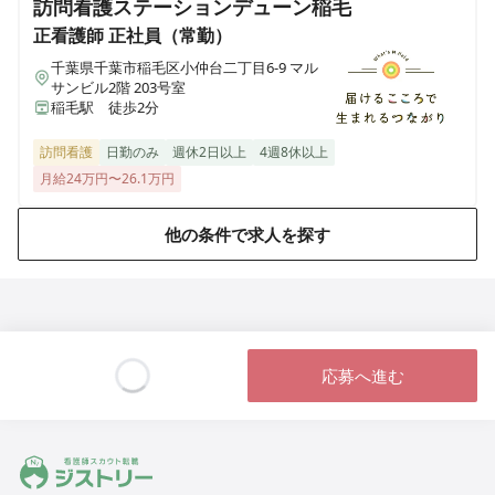
訪問看護ステーションデューン稲毛
正看護師
正社員（常勤）
セントケア看護小規模成田
千葉県千葉市稲毛区小仲台二丁目6-9 マル
千葉県成田市並木町142-52
サンビル2階 203号室
稲毛駅 徒歩2分
セントケア看護小規模東金
訪問看護
日勤のみ
週休2日以上
4週8休以上
千葉県東金市田間二丁目38-16
月給24万円〜26.1万円
セントケア看護小規模松戸五香
他の条件で求人を探す
千葉県松戸市五香二丁目23-2
セントケア看護小規模市原
千葉県市原市東国分寺台二丁目2-6
応募へ進む
セントケア看護小規袖ケ浦
Loading...
千葉県袖ヶ浦市蔵波台三丁目10-2
ジストリー 看護師の転職マッチング
セントケア看護小規模市川大和田