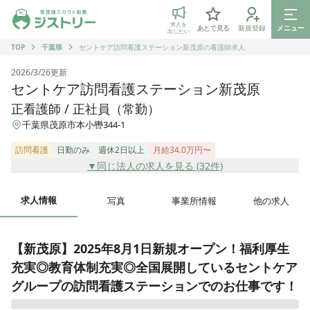
ジストリー 看護師の転職マッチング
求人を
あとで見る
新規登録
メニュー
出したい
TOP
千葉県
セントケア訪問看護ステーション新茂原の看護師求人
2026/3/26
更新
セントケア訪問看護ステーション新茂原
正看護師 / 正社員（常勤）
千葉県茂原市本小轡344-1
訪問看護
日勤のみ
週休2日以上
月給34.0万円〜
▼同じ法人の求人を見る (
32
件)
求人情報
写真
事業所情報
他の求人
【新茂原】2025年8月1日新規オープン！福利厚生
充実◎教育体制充実◎全国展開しているセントケア
グループの訪問看護ステーションでのお仕事です！