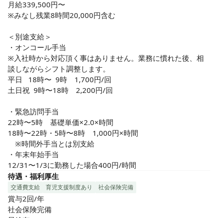
月給339,500円〜

※みなし残業8時間20,000円含む

＜別途支給＞

・オンコール手当　

※入社時から対応頂く事はありません。業務に慣れた後、相
談しながらシフト調整します。

平日   18時〜  9時　1,700円/回

土日祝  9時〜18時　2,200円/回

・緊急訪問手当

22時〜5時　基礎単価×2.0×時間

18時〜22時・5時〜8時　1,000円×時間

　※時間外手当とは別支給

・年末年始手当

12/31〜1/3に勤務した場合400円/時間
待遇・福利厚生
交通費支給
育児支援制度あり
社会保険完備
賞与2回/年

社会保険完備
