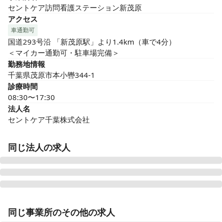
セントケア訪問看護ステーション新茂原
アクセス
車通勤可
国道293号沿 「新茂原駅」より1.4km（車で4分）

＜マイカー通勤可・駐車場完備＞
勤務地情報
千葉県茂原市本小轡344-1
診療時間
08:30〜17:30
法人名
セントケア千葉株式会社
同じ法人の求人
セントケア訪問看護ステーション市川おにたか
同じ事業所のその他の求人
千葉県市川市鬼高三丁目15-13 市川鬼高ウェルズ21 A号室