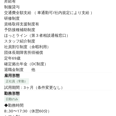
昇給有

制服貸与

交通費全額支給 （ 車通勤可/社内規定により支給 ） 

研修制度

資格取得支援制度有

予防接種補助制度

ほっとライン（第３者相談通報窓口）

スタッフ紹介制度

社員割引制度（余暇利用） 

団体長期障害所得補償

定年69歳

確定拠出年金（DC制度）

退職金制度　　他
雇用形態
正社員（常勤）
試用期間：3ヶ月（条件変更なし）
勤務形態
日勤のみ
◆勤務時間

8:.30〜17:30（休憩60分）
