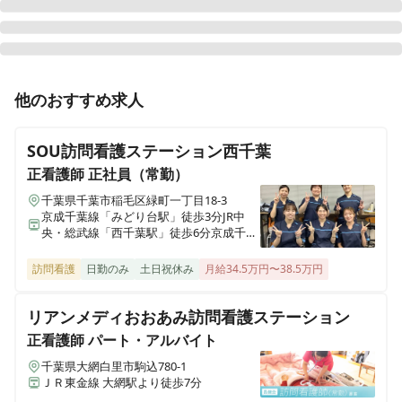
セントケア訪問看護ステーション市川
千葉県市川市行徳駅前2-20-9
正看護師
パート・アルバイト
他のおすすめ求人
セントケアヴィレッジ蘇我
【茂原市】パート募集＊オープニング週2日〜OK！経験
千葉県千葉市中央区蘇我2-5-3
不問＊多数のママさん看護師活躍中
SOU訪問看護ステーション西千葉
セントケア訪問看護ステーション船橋東
正看護師
正社員（常勤）
千葉県船橋市習志野台1-2-2
千葉県千葉市稲毛区緑町一丁目18-3
京成千葉線「みどり台駅」徒歩3分JR中
央・総武線「西千葉駅」徒歩6分京成千葉
セントケア訪問看護ステーションちば
線「西登戸駅」徒歩10分
千葉県千葉市中央区蘇我2-5-3
訪問看護
日勤のみ
土日祝休み
月給34.5万円〜38.5万円
セントケア訪問看護ステーション鎌ケ谷
リアンメディおおあみ訪問看護ステーション
千葉県鎌ケ谷市道野辺中央2-1-33
正看護師
パート・アルバイト
千葉県大網白里市駒込780-1
セントケア訪問看護ステーション袖ケ浦
ＪＲ東金線 大網駅より徒歩7分
千葉県袖ヶ浦市蔵波台三丁目10-2