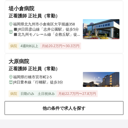
堤小倉病院
正看護師
正社員（常勤）
福岡県北九州市小倉南区大字堀越358
◼︎JR日田彦山線「志井公園駅」徒歩5分
◼︎北九州モノレール線「企救丘駅」徒歩8
分
病院
4週8休以上
月給20.2万円〜30.3万円
大原病院
正看護師
正社員（常勤）
福岡県行橋市宮市町2-5
JR日豊本線「行橋駅」徒歩3分
病院
日勤のみ
土日祝休み
月給22.7万円〜27.8万円
他の条件で求人を探す