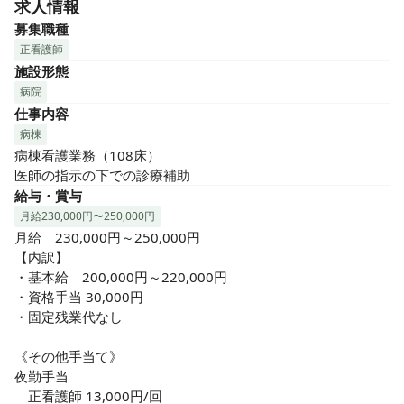
求人情報
る医療サポートを提供します

募集職種
【働く人への魅力POINT】

正看護師
◆医療依存度は低い方も多く、外来Drが担当で急変時の対
施設形態
応、相談と身近に居る事で安心して働く事が出来るます。

病院
◆病院が母体なのですぐに入院できる環境で、しっかり入院
仕事内容
や退院（入所）までトータルで見る事が出来ます。

病棟
◆それぞれの環境に応じた柔軟な働き方に対応。同系列での
病棟看護業務（108床）

異なる働き方へ相談可能◎あなたに合った場所で働く事が出
医師の指示の下での診療補助
来ます。

給与・賞与
◆日勤のみ・夜勤なし・オンコールあり、平日のみの勤務希
月給230,000円〜250,000円
望等も相談可能です◎

月給　230,000円～250,000円

◆業務がきちんと整理されているため残業はほとんどなく、
【内訳】

メリハリをつけて勤務できます。
・基本給　200,000円～220,000円

・資格手当 30,000円

・固定残業代なし

《その他手当て》

夜勤手当

　正看護師 13,000円/回
