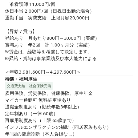
　准看護師 11,000円/回

休日手当:2,000円/回（日祝日出勤の場合）

通勤手当　実費支給　上限月額20,000円

【昇給 / 賞与】

昇給あり　月あたり800円～3,000円（実績）

賞与あり　年2回　計 1.00ヶ月分（実績）

※賃金は、経験等を考慮して決定します。

※昇給・賞与は事業業績及び本人能力による

＜年収3,981,600円～4,297,600円＞
待遇・福利厚生
交通費支給
社会保険完備
雇用保険、労災保険、健康保険、厚生年金

マイカー通勤可 無料駐車場あり

退職金制度あり（勤続年数3年以上）

定年制あり（一律 60歳）

再雇用制度あり（上限 65歳まで）

インフルエンザワクチンの補助（同居家族もあり）

年1回の健康診断（本人負担なし）
