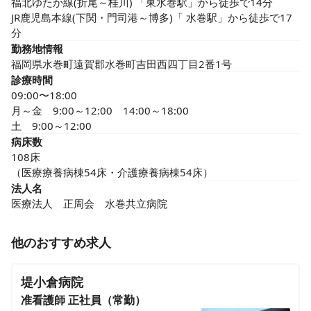
福北ゆたか線(折尾～桂川) 「東水巻駅」から徒歩で14分

JR鹿児島本線(下関・門司港～博多)「 水巻駅」から徒歩で17
分
勤務地情報
福岡県水巻町遠賀郡水巻町吉田西四丁目2番1号
診療時間
09:00〜18:00
月～金　9:00～12:00　14:00～18:00

土　9:00～12:00
病床数
108床

（医療療養病棟54床・介護療養病棟54床）
法人名
医療法人　正周会　水巻共立病院
他のおすすめ求人
堤小倉病院
准看護師
正社員（常勤）