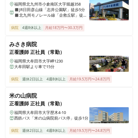
福岡県北九州市小倉南区大字堀越358
◼︎JR日田彦山線「志井公園駅」徒歩5分
◼︎北九州モノレール線「企救丘駅」徒歩8
分
病院
4週8休以上
月給18万円〜30.3万円
みさき病院
正看護師
正社員（常勤）
福岡県大牟田市大字岬1230
大牟田駅より車で15分
病院
週休2日以上
4週8休以上
月給19.5万円〜24.8万円
米の山病院
正看護師
正社員（常勤）
福岡県大牟田市大字歴木4-10
西鉄バス「米の山病院前バス停」徒歩1分
病院
週休2日以上
4週8休以上
月給19.5万円〜24.8万円