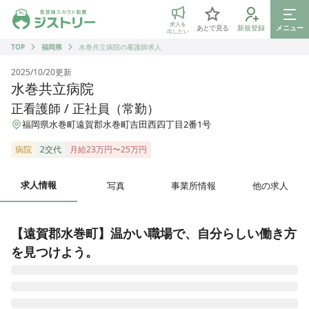
ジストリー 看護師の転職マッチング
求人を
あとで見る
新規登録
メニュー
出したい
TOP
福岡県
水巻共立病院の看護師求人
2025/10/20
更新
水巻共立病院
正看護師 / 正社員（常勤）
福岡県水巻町遠賀郡水巻町吉田西四丁目2番1号
病院
2交代
月給23万円〜25万円
求人情報
写真
事業所情報
他の求人
【遠賀郡水巻町】温かい職場で、自分らしい働き方
を見つけよう。