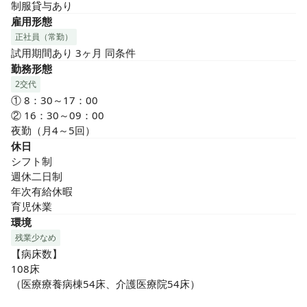
制服貸与あり
雇用形態
正社員（常勤）
試用期間あり 3ヶ月 同条件
勤務形態
2交代
① 8：30～17：00

② 16：30～09：00

夜勤（月4～5回）
休日
シフト制

週休二日制

年次有給休暇

育児休業
環境
残業少なめ
【病床数】

108床

（医療療養病棟54床、介護医療院54床）
