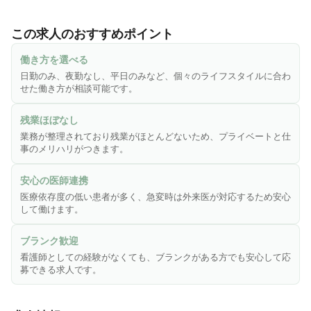
【水巻周辺の地域に根ざした医療と温もりの介護】

正周会グループは、医療法人正周会と、社会福祉法人正丈
この求人のおすすめポイント
会、有限会社工イ・アンド・エムにそれぞれ異なる業態の介
護施設があります。 急速に進む高齢化社会を反映して、介護
働き方を選べる
が必要な高齢者の数は増え続けています。

日勤のみ、夜勤なし、平日のみなど、個々のライフスタイルに合わ
水巻共立病院では地域に根ざした、皆様に信頼される病院と
せた働き方が相談可能です。
して積極的に取り組んでいます。

【幅広い診療科目と専門性】

残業ほぼなし
内科、循環器科、整形外科、皮膚科の診療科目に加え、CT、
業務が整理されており残業がほとんどないため、プライベートと仕
エコー(予約制)を備え、読影も担当医と専門医のダブルチェッ
事のメリハリがつきます。
クを行っています。また、医療療養型病棟と介護医療院各54
床の入院設備を備え、治療から回復まで一貫した医療を提供
安心の医師連携
しています。

医療依存度の低い患者が多く、急変時は外来医が対応するため安心
して働けます。
【地域密着型の医療サポートの提供】

正周会は「地域に根ざした医療と温もりの介護」を理念に掲
ブランク歓迎
げ、地域の皆さまの健康と生活を支えています。外来診療に
看護師としての経験がなくても、ブランクがある方でも安心して応
加え、リハビリテーションやデイケアなど、在宅される皆さ
募できる求人です。
まの健康維持にも注力しています。地域密着型の医療機関と
して、患者様やご家族に寄り添いながら、安心して相談でき