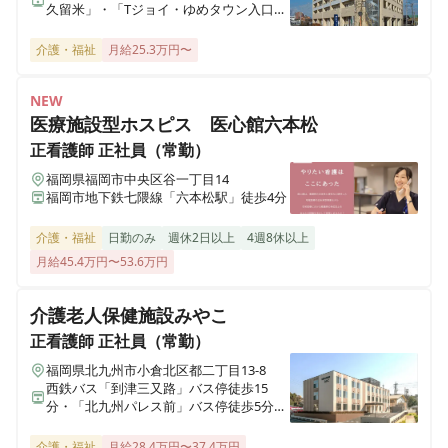
久留米」・「Tジョイ・ゆめタウン入口」
下車、徒歩約5分
介護・福祉
月給25.3万円〜
NEW
医療施設型ホスピス 医心館六本松
正看護師
正社員（常勤）
福岡県福岡市中央区谷一丁目14
福岡市地下鉄七隈線「六本松駅」徒歩4分
介護・福祉
日勤のみ
週休2日以上
4週8休以上
月給45.4万円〜53.6万円
介護老人保健施設みやこ
正看護師
正社員（常勤）
福岡県北九州市小倉北区都二丁目13-8
西鉄バス「到津三又路」バス停徒歩15
分・「北九州パレス前」バス停徒歩5分、
JR鹿児島本線「西小倉駅」車9分
介護・福祉
月給28.4万円〜37.4万円