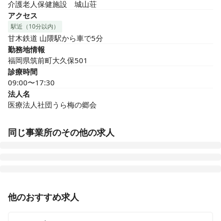
介護老人保健施設　城山荘
アクセス
駅近（10分以内）
甘木鉄道 山隈駅から車で5分
勤務地情報
福岡県筑前町大久保501
診療時間
09:00〜17:30
法人名
医療法人社団うら梅の郷会
同じ事業所のその他の求人
准看護師
正社員（常勤）
他のおすすめ求人
【賞与4.2ヶ月｜残業ほぼなし｜手当/福利厚生充実】ス
タッフも施設内も温かな雰囲気！ワークライフバランス