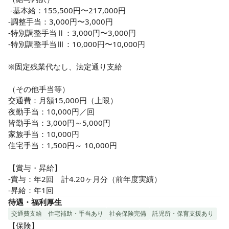
しています。

 -基本給：155,500円〜217,000円

◆託児所があり、安心してお子様を預けて働けます♪

-調整手当：3,000円〜3,000円

◆お子様の急な体調不良など、スタッフ同士理解があり、み
-特別調整手当Ⅱ：3,000円〜3,000円

んなでフォローしあっている職場です♪

-特別調整手当Ⅲ：10,000円〜10,000円

◇ご自身の時間も大切にしていただけます◇

※固定残業代なし、法定通り支給

◆残業ほとんどなし！

◆夜勤は仮眠180分あるので、夜勤の体負担も軽減されてい
（その他手当等）

ます。

交通費：月額15,000円（上限）

夜勤手当：10,000円／回

◇研修・フォローアップ体制バッチリで安心です◇

皆勤手当：3,000円～5,000円

◆教育委員会主催で月に1回の研修会がございます

家族手当：10,000円

◆OJT研修あり！また、老健協会の外部研修にも参加可能です
住宅手当：1,500円～ 10,000円

◎
【賞与・昇給】

-賞与：年2回　計4.20ヶ月分（前年度実績）

-昇給：年1回
待遇・福利厚生
交通費支給
住宅補助・手当あり
社会保険完備
託児所・保育支援あり
【保険】
