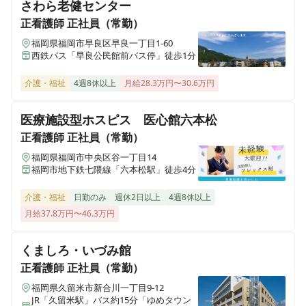
さわら老健センター
良好の介護老人保健施設です♪《朝倉郡筑前町》
正看護師
正社員（常勤）
福岡県福岡市早良区早良一丁目1-60
西鉄バス「早良公民館前バス停」徒歩1分
介護・福祉
4週8休以上
月給28.3万円〜30.6万円
医療施設型ホスピス 医心館六本松
正看護師
正社員（常勤）
福岡県福岡市中央区谷一丁目14
福岡市地下鉄七隈線「六本松駅」徒歩4分
介護・福祉
日勤のみ
週休2日以上
4週8休以上
月給37.8万円〜46.3万円
くましろ・いづみ館
正看護師
正社員（常勤）
福岡県久留米市新合川一丁目9-12
JR「久留米駅」バス約15分「ゆめタウン