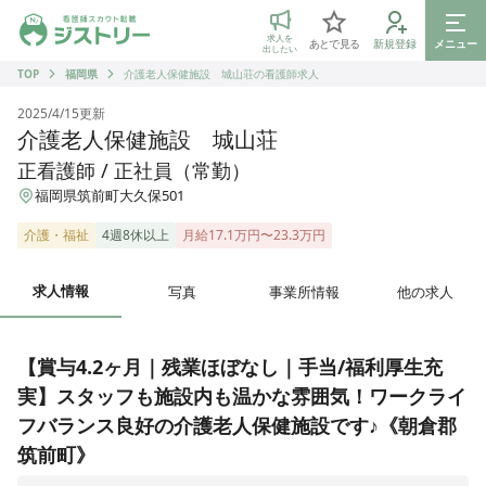
ジストリー 看護師の転職マッチング
求人を
あとで見る
新規登録
メニュー
出したい
TOP
福岡県
介護老人保健施設 城山荘の看護師求人
2025/4/15
更新
介護老人保健施設 城山荘
正看護師 / 正社員（常勤）
福岡県筑前町大久保501
介護・福祉
4週8休以上
月給17.1万円〜23.3万円
求人情報
写真
事業所情報
他の求人
【賞与4.2ヶ月｜残業ほぼなし｜手当/福利厚生充
実】スタッフも施設内も温かな雰囲気！ワークライ
フバランス良好の介護老人保健施設です♪《朝倉郡
筑前町》