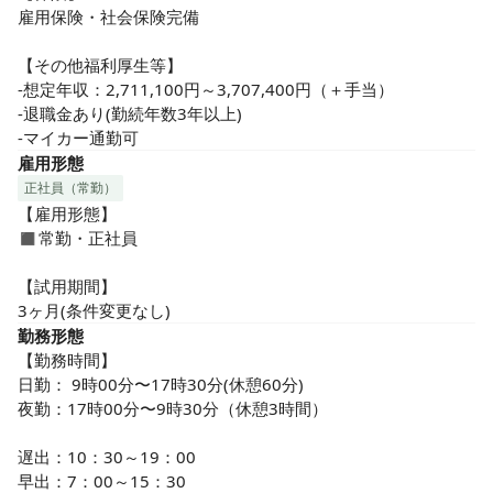
雇用保険・社会保険完備

【その他福利厚生等】

-想定年収：2,711,100円～3,707,400円（＋手当）

-退職金あり(勤続年数3年以上)

-マイカー通勤可
雇用形態
正社員（常勤）
【雇用形態】

◼︎常勤・正社員

【試用期間】

3ヶ月(条件変更なし)
勤務形態
【勤務時間】

日勤： 9時00分〜17時30分(休憩60分)

夜勤：17時00分〜9時30分（休憩3時間）

遅出：10：30～19：00

早出：7：00～15：30
