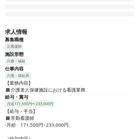
「城山荘」は、精神科を強みとする朝倉記念病院に隣接する
介護老人保健施設です。 在宅医療と入院治療の間に立ち、居
求人情報
宅での生活をサポートをしています。「おもてなし」の気持
募集職種
ちを込めて、利用者の方々を「ゲスト」呼んでいる心温かい
正看護師
施設です♪

施設形態
介護・福祉
◼︎◼︎おすすめポイント◼︎◼︎

仕事内容
◇心あたたまる看護がしたい方にオススメです◇

介護・福祉系
◆スタッフはじめ施設内の雰囲気も温かいです♪

【業務内容】

◆城山祭などイベントもたくさん行っており、地域の方々も
◼︎介護老人保健施設における看護業務
含め、みんなで現場を盛り上げています。

給与・賞与
◆笑顔で過ごしていただけるよう、「おもてなし」の心を持
月給171,500円〜233,000円
ってケアにあたっています♪

【給与・手当】

ゆっくりと丁寧で温かい看護がしたい方にはオススメです！

◼︎常勤看護師

-月給　171,500円~233,000円

◇手当や福利厚生充実！雰囲気もよく働きやすい職場です◇

◆賞与4.2ヶ月分と高水準！住宅・家族手当など福利厚生充実
（給与内訳）
