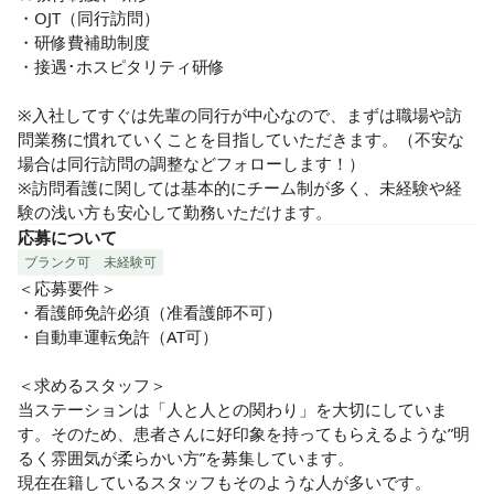
・OJT（同行訪問）

・研修費補助制度

・接遇･ホスピタリティ研修

※入社してすぐは先輩の同行が中心なので、まずは職場や訪
問業務に慣れていくことを目指していただきます。（不安な
場合は同行訪問の調整などフォローします！）

※訪問看護に関しては基本的にチーム制が多く、未経験や経
験の浅い方も安心して勤務いただけます。
応募について
ブランク可
未経験可
＜応募要件＞

・看護師免許必須（准看護師不可）

・自動車運転免許（AT可）

＜求めるスタッフ＞

当ステーションは「人と人との関わり」を大切にしていま
す。そのため、患者さんに好印象を持ってもらえるような”明
るく雰囲気が柔らかい方”を募集しています。

現在在籍しているスタッフもそのような人が多いです。
