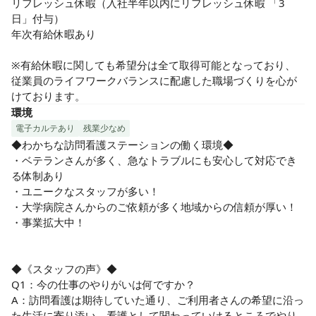
リフレッシュ休暇（入社半年以内にリフレッシュ休暇 「3
日」付与）

年次有給休暇あり

※有給休暇に関しても希望分は全て取得可能となっており、
従業員のライフワークバランスに配慮した職場づくりを心が
けております。
環境
電子カルテあり
残業少なめ
◆わかちな訪問看護ステーションの働く環境◆

・ベテランさんが多く、急なトラブルにも安心して対応でき
る体制あり

・ユニークなスタッフが多い！

・大学病院さんからのご依頼が多く地域からの信頼が厚い！

・事業拡大中！

◆《スタッフの声》◆

Q1：今の仕事のやりがいは何ですか？

A：訪問看護は期待していた通り、ご利用者さんの希望に沿っ
た生活に寄り添い、看護として関わっていけるところでやり