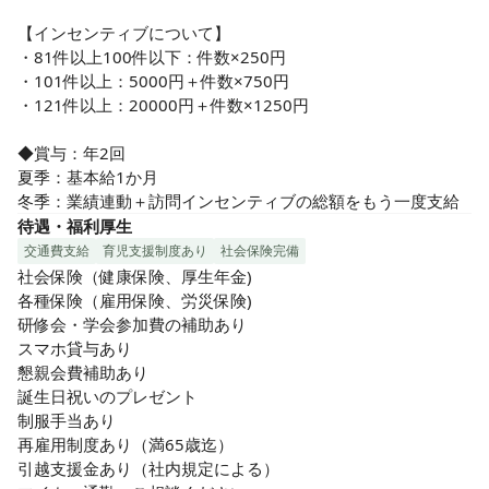
で応援しています♪
【インセンティブについて】

・81件以上100件以下：件数×250円

・101件以上：5000円＋件数×750円

・121件以上：20000円＋件数×1250円

◆賞与：年2回

夏季：基本給1か月

冬季：業績連動＋訪問インセンティブの総額をもう一度支給
待遇・福利厚生
交通費支給
育児支援制度あり
社会保険完備
社会保険（健康保険、厚生年金)

各種保険（雇用保険、労災保険)

研修会・学会参加費の補助あり

スマホ貸与あり

懇親会費補助あり

誕生日祝いのプレゼント

制服手当あり

再雇用制度あり（満65歳迄）

引越支援金あり（社内規定による）
