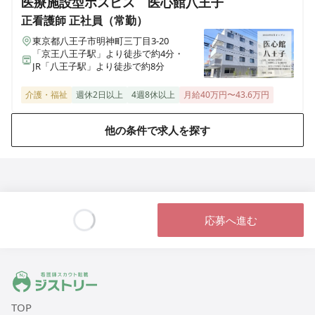
医療施設型ホスピス 医心館八王子
正看護師
正社員（常勤）
東京都八王子市明神町三丁目3-20
「京王八王子駅」より徒歩で約4分・
JR「八王子駅」より徒歩で約8分
介護・福祉
週休2日以上
4週8休以上
月給40万円〜43.6万円
他の条件で求人を探す
応募へ進む
Loading...
ジストリー 看護師の転職マッチング
TOP