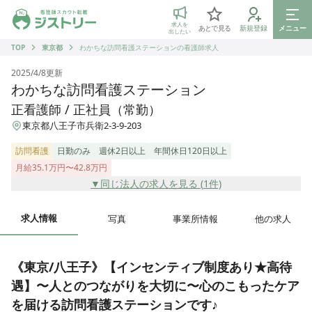
ジストリー 看護師の転職マッチング
求人を
あとで見る
新規登録
メニュー
出したい
TOP
東京都
わかちな訪問看護ステーションの看護師求人
2025/4/8
更新
わかちな訪問看護ステーション
正看護師 / 正社員（常勤）
東京都八王子市兵衛2-3-9-203
訪問看護
日勤のみ
週休2日以上
年間休日120日以上
月給35.1万円〜42.8万円
▼同じ法人の求人を見る (
1
件)
求人情報
写真
事業所情報
他の求人
《東京/八王子》【インセンティブ制度あり★高待
遇】〜人とのつながりを大切に〜心のこもったケア
を届ける訪問看護ステーションです♪