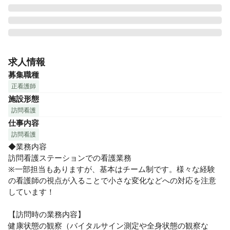
◆わかちな訪問看護ステーションについて◆

2022年8月に、八王子市にOPENしたばかりの新しい訪問看護
求人情報
ステーションです♪『その人らしく暮らせることを当たり前
募集職種
に！』という理念のもと、人と人としての関わりを大事にし
正看護師
た心あたたまる看護やリハビリを24時間365日体制で提供し
施設形態
ています！

訪問看護
仕事内容
★わかちな訪問看護ステーションのポイント★

◎明るくあたたかな雰囲気が魅力の職場です♪

訪問看護
働くうえで大切な「人間関係」。わかちな訪問看護ステーシ
◆業務内容

ョンには、前向きで思いやりのあるスタッフが多く、あたた
訪問看護ステーションでの看護業務

かい空気が流れています。管理者自身が”人と人とのつなが
※一部担当もありますが、基本はチーム制です。様々な経験
り”を大切にしておりとても明るい方なので、スタッフ同士、
の看護師の視点が入ることで小さな変化などへの対応を注意
気軽にコミュニケーションが取れる職場です♪

しています！

◎インセンティブあり！待遇面もバッチリです！

【訪問時の業務内容】

福利厚生やお休みの制度はもちろん充実！

健康状態の観察（バイタルサイン測定や全身状態の観察な