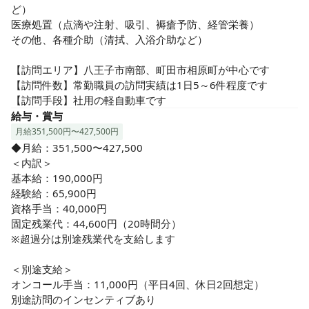
それに加えて、インセンティブ制度など「頑張った分はちゃ
ど）

んと評価される」仕組みが整っているのも嬉しいポイントで
医療処置（点滴や注射、吸引、褥瘡予防、経管栄養）

す♪ 独自の人事評価制度があり、看護のスキルだけではな
その他、各種介助（清拭、入浴介助など）

く、チームワークや地域での関わりなど、多角的にあなたの
取り組みを見てくれます！

【訪問エリア】八王子市南部、町田市相原町が中心です

【訪問件数】常勤職員の訪問実績は1日5～6件程度です

◎未経験大歓迎！充実のサポート体制♪

【訪問手段】社用の軽自動車です
20代〜50代まで、いろんな経歴のスタッフが在籍♪ 今いるメ
給与・賞与
ンバーの9割が未経験からのスタート。だからこそ、悩んだり
月給351,500円〜427,500円
つまずいたりした時の気持ちにしっかり寄り添ってくれる人
◆月給：351,500〜427,500

ばかりです。日頃からコミュニケーションも活発で、話しや
＜内訳＞

すい雰囲気！手厚い教育体制、サポートもあるので初めての
基本給：190,000円

方も安心です♪

経験給：65,900円

資格手当：40,000円

◎あなたの挑戦を応援！

固定残業代：44,600円（20時間分）

新しいステーションだからこそ、「こんなことやってみた
※超過分は別途残業代を支給します

い」「こういうケアを届けたい」というあなたの想いをカタ
チにしやすい環境です♪

＜別途支給＞

研修費の補助など、スキルアップやキャリアアップのサポー
オンコール手当：11,000円（平日4回、休日2回想定）

トもしっかり。あなたらしい働き方や挑戦を、チームみんな
別途訪問のインセンティブあり
