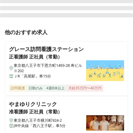
正看護師
パート・アルバイト
他のおすすめ求人
《東京/八王子》【インセンティブあり★週2日～勤務
OK★時間帯相談◎】柔軟な働き方！人とのつながりを
グレース訪問看護ステーション
大切にしている訪問看護ステーションです♪
正看護師
正社員（常勤）
東京都八王子市下恩方町1493-28 寿ビル
Ⅱ202
ＪR「高尾駅」車15分
訪問看護
日勤のみ
4週8休以上
月給35万円〜40万円
やまゆりクリニック
准看護師
正社員（常勤）
東京都八王子市横川町924-2
JR中央線「西八王子駅」車5分