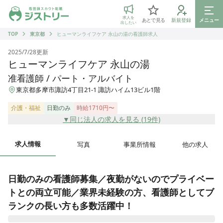
ジストリー 看護師の転職マッチング
求人を
あとで見る
新規登録
メニュー
出したい
TOP
東京都
ヒューマンライフケア 永山の湯の看護師求人
2025/7/28
更新
ヒューマンライフケア 永山の湯
准看護師 / パート・アルバイト
東京都多摩市諏訪4丁目21-1 諏訪ハイム13ビル1階
介護・福祉
日勤のみ
時給1710円〜
▼同じ法人の求人を見る (
19
件)
求人情報
写真
事業所情報
他の求人
日勤のみの看護師募集／夜勤がないのでプライベー
トとの両立可能／業界未経験の方、看護師としてブ
ランクの長い方も多数活躍中！