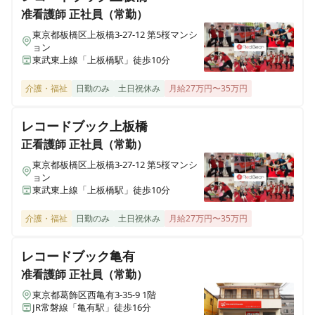
愛知県豊橋市忠興1丁目1番6号 コーポ白鳥１階
准看護師
正社員（常勤）
東京都板橋区上板橋3-27-12 第5桜マンシ
ョン
ヒューマンライフケア 平安の湯
東武東上線「上板橋駅」徒歩10分
愛知県名古屋市北区上飯田東町3丁目6番2号
介護・福祉
日勤のみ
土日祝休み
月給27万円〜35万円
ヒューマンライフケア 泉大津の湯
大阪府泉大津市虫取町2丁目6番43号
レコードブック上板橋
正看護師
正社員（常勤）
ヒューマンライフケア 本郷の湯
東京都板橋区上板橋3-27-12 第5桜マンシ
愛知県名古屋市名東区本郷2丁目77番地1 メゾントモエ1階
ョン
東武東上線「上板橋駅」徒歩10分
ヒューマンライフケア なにわ乃湯
介護・福祉
日勤のみ
土日祝休み
月給27万円〜35万円
大阪府大阪市浪速区稲荷1丁目12番29号
レコードブック亀有
ヒューマンライフケア伏見の宿
准看護師
正社員（常勤）
京都府京都市伏見区日野谷寺町68
東京都葛飾区西亀有3-35-9 1階
JR常磐線「亀有駅」徒歩16分