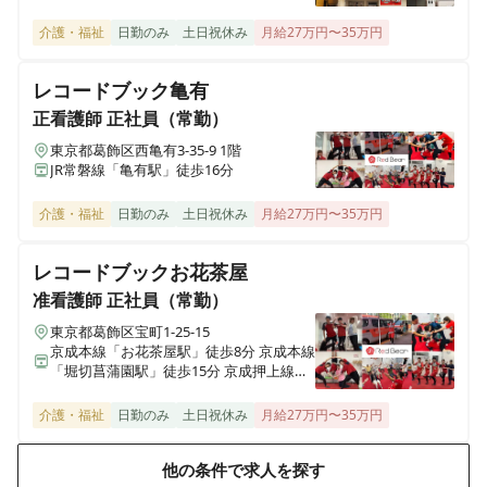
ヒューマンライフケア 望地
神奈川県綾瀬市小園1538番1号 メゾンサンサーラ1階
介護・福祉
日勤のみ
土日祝休み
月給27万円〜35万円
ヒューマンライフケア宇奈根の宿
レコードブック亀有
神奈川県川崎市高津区宇奈根633-2
正看護師
正社員（常勤）
東京都葛飾区西亀有3-35-9 1階
ヒューマンライフケア宮前の宿
JR常磐線「亀有駅」徒歩16分
神奈川県川崎市宮前区水沢3丁目14番3号
介護・福祉
日勤のみ
土日祝休み
月給27万円〜35万円
ヒューマンライフケア麻生グループホーム
神奈川県川崎市麻生区千代ヶ丘7丁目6-4
レコードブックお花茶屋
准看護師
正社員（常勤）
ヒューマンライフケア麻生の宿
東京都葛飾区宝町1-25-15
神奈川県川崎市麻生区千代ヶ丘7丁目6-4
京成本線「お花茶屋駅」徒歩8分 京成本線
「堀切菖蒲園駅」徒歩15分 京成押上線
「京成立石駅 」徒歩19分
ヒューマンライフケア 日根野湯
介護・福祉
日勤のみ
土日祝休み
月給27万円〜35万円
大阪府泉佐野市日根野7157
他の条件で求人を探す