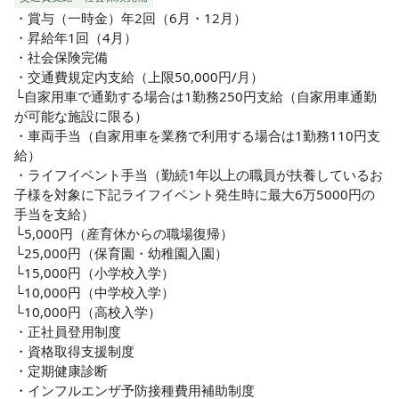
・賞与（一時金）年2回（6月・12月）

・昇給年1回（4月）

・社会保険完備

・交通費規定内支給（上限50,000円/月）

└自家用車で通勤する場合は1勤務250円支給（自家用車通勤
が可能な施設に限る）

・車両手当（自家用車を業務で利用する場合は1勤務110円支
給）

・ライフイベント手当（勤続1年以上の職員が扶養しているお
子様を対象に下記ライフイベント発生時に最大6万5000円の
手当を支給）

└5,000円（産育休からの職場復帰）

└25,000円（保育園・幼稚園入園）

└15,000円（小学校入学）

└10,000円（中学校入学）

└10,000円（高校入学）

・正社員登用制度

・資格取得支援制度

・定期健康診断

・インフルエンザ予防接種費用補助制度
