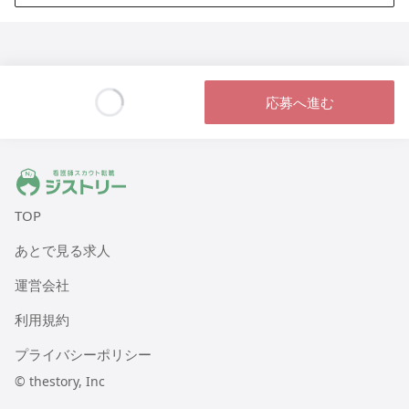
ヒューマンライフケア 八尾の湯
大阪府八尾市本町1丁目1番18号 レジデンス八楽101
ヒューマンライフケア 鶴の湯（デイサービス）
東京都江東区冬木22-24 1階
応募へ進む
Loading...
ヒューマンライフケア 小松湯
東京都板橋区南常盤台2丁目9番2号 コーポ小松
ジストリー 看護師の転職マッチング
TOP
ヒューマンライフケア中村橋の宿
東京都練馬区貫井2005-10-14
あとで見る求人
運営会社
ヒューマンライフケア町田木曽ホスピスホーム
東京都町田市木曽西2004-12-15
利用規約
プライバシーポリシー
ヒューマンライフケア 灘の湯
兵庫県神戸市灘区灘北通9丁目1番7号
© thestory, Inc