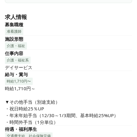
＼こんな方にピッタリ／

★プライベートも充実させたい方

求人情報
　夜勤なし、残業少なめで、ワークライフバランスを大切に
できます！

募集職種
准看護師
★ご利用者様と深く向き合いたい方

施設形態
　一人ひとりのご利用者様とじっくり関わり、生活全般をサ
介護・福祉
ポートする看護にやりがいを感じられます！

仕事内容
介護・福祉系
★地域医療に貢献したい方

デイサービス
　住み慣れた地域で、ご利用者様の「自分らしい暮らし」を
給与・賞与
支える看護に魅力を感じる方！
時給1,710円〜
時給1,710円～

▼その他手当（別途支給）

・祝日時給25％UP

・年末年始手当（12/30～1/3期間、基本時給25%UP）

・時間外手当（1分単位）
待遇・福利厚生
交通費支給
社会保険完備