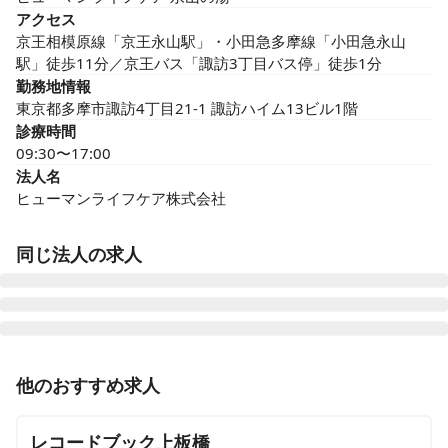
アクセス
京王相模原線「京王永山駅」・小田急多摩線「小田急永山
駅」徒歩11分／京王バス「諏訪3丁目バス停」徒歩1分
勤務地情報
東京都多摩市諏訪4丁目21-1 諏訪ハイム13ビル1階
診療時間
09:30〜17:00
法人名
ヒューマンライフケア株式会社
同じ法人の求人
ヒューマンライフケア 岡崎の湯
他のおすすめ求人
愛知県岡崎市井田西町13番16
レコードブック上板橋
ヒューマンライフケア 豊橋の湯