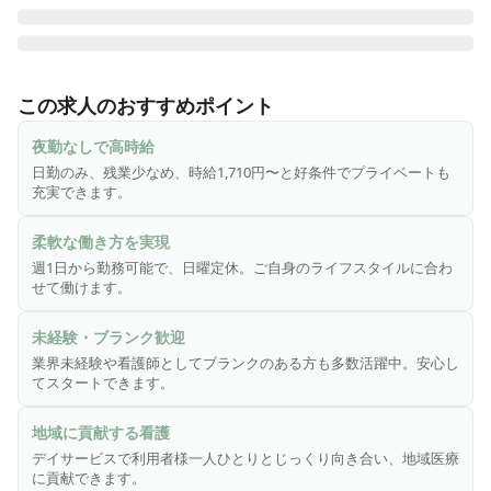
♪ 週1～OK|夜勤なし|日曜定休 ♪

デイサービスにおける看護業務全般をお任せします。

この求人のおすすめポイント
・ご利用者の健康管理、服薬管理

夜勤なしで高時給
・傷や褥瘡(床ずれ)処置、浴後の軟膏塗布、爪切り

日勤のみ、残業少なめ、時給1,710円〜と好条件でプライベートも
・機能訓練の計画策定や訓練実務、モニタリング

充実できます。
・口腔機能の計画策定・訓練実務、モニタリング

・介護業務の補助

柔軟な働き方を実現
・各種記録

週1日から勤務可能で、日曜定休。ご自身のライフスタイルに合わ
・ご利用者やご家族への相談援助

せて働けます。
・その他、上記に付帯する業務

未経験・ブランク歓迎
※業務効率化のため記録業務や勤怠管理は専用アプリを使用
業界未経験や看護師としてブランクのある方も多数活躍中。安心し
しています。

てスタートできます。
※簡単な文字入力（メール打ち程度）ができれば問題ござい
ません。

地域に貢献する看護
デイサービスで利用者様一人ひとりとじっくり向き合い、地域医療
に貢献できます。