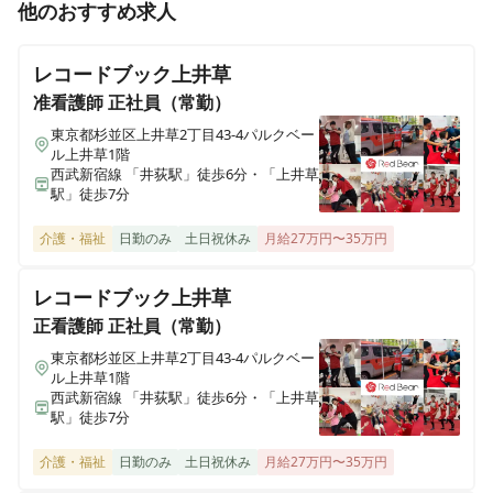
准看護師
パート・アルバイト
他のおすすめ求人
※非常勤※【勤務日数相談可◎】「自分や自分の家族を
安心して預けられる病院を目指します」医療療養型の病
レコードブック上井草
院です✨
准看護師
正社員（常勤）
東京都杉並区上井草2丁目43-4パルクベー
ル上井草1階
准看護師
正社員（常勤）
西武新宿線 「井荻駅」徒歩6分・「上井草
※夜勤専従※【月9ｰ10回勤務】「自分や自分の家族を安
駅」徒歩7分
心して預けられる病院を目指します」医療療養型の病院
です✨
介護・福祉
日勤のみ
土日祝休み
月給27万円〜35万円
レコードブック上井草
准看護師
正社員（常勤）
正看護師
正社員（常勤）
【実働7時間】「自分や自分の家族を安心して預けられ
東京都杉並区上井草2丁目43-4パルクベー
る病院を目指します」医療療養型の病院です✨
ル上井草1階
西武新宿線 「井荻駅」徒歩6分・「上井草
駅」徒歩7分
正看護師
正社員（常勤）
介護・福祉
日勤のみ
土日祝休み
月給27万円〜35万円
※夜勤専従※【月9ｰ10回勤務】「自分や自分の家族を安