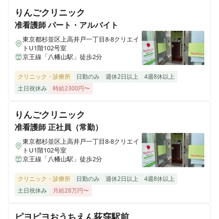
心して預けられる病院を目指します」医療療養型の病院
りんごクリニック
です✨
准看護師
パート・アルバイト
東京都杉並区上高井戸一丁目8-8クリエイ
トU1階102号室
正看護師
パート・アルバイト
京王線「八幡山駅」徒歩2分
※非常勤※【勤務日数相談可◎】「自分や自分の家族を
安心して預けられる病院を目指します」医療療養型の病
クリニック・診療所
日勤のみ
週休2日以上
4週8休以上
院です✨
土日祝休み
時給2300円〜
りんごクリニック
准看護師
正社員（常勤）
東京都杉並区上高井戸一丁目8-8クリエイ
トU1階102号室
京王線「八幡山駅」徒歩2分
クリニック・診療所
日勤のみ
週休2日以上
4週8休以上
土日祝休み
月給28万円〜
ピヨピヨおうちえん荻窪駅前