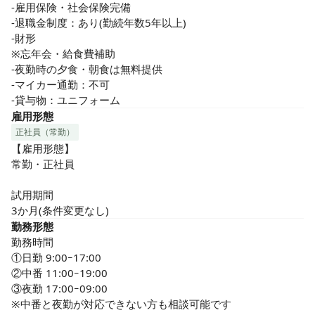
-雇用保険・社会保険完備

-退職金制度：あり(勤続年数5年以上)

-財形

※忘年会・給食費補助

-夜勤時の夕食・朝食は無料提供

-マイカー通勤：不可

-貸与物：ユニフォーム
雇用形態
正社員（常勤）
【雇用形態】

常勤・正社員

試用期間

3か月(条件変更なし)
勤務形態
勤務時間

①日勤 9:00ｰ17:00

②中番 11:00ｰ19:00

③夜勤 17:00ｰ09:00

※中番と夜勤が対応できない方も相談可能です
