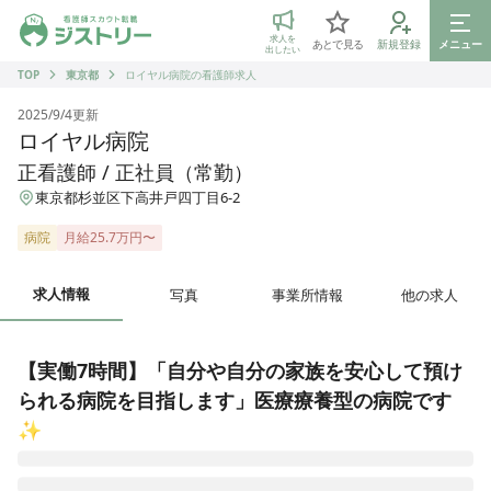
ジストリー 看護師の転職マッチング
求人を
あとで見る
新規登録
メニュー
出したい
TOP
東京都
ロイヤル病院の看護師求人
2025/9/4
更新
ロイヤル病院
正看護師 / 正社員（常勤）
東京都杉並区下高井戸四丁目6-2
病院
月給25.7万円〜
求人情報
写真
事業所情報
他の求人
【実働7時間】「自分や自分の家族を安心して預け
られる病院を目指します」医療療養型の病院です
✨