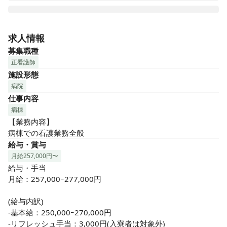
ロイヤル病院は杉並区下高井戸にある医療療養型の病院で
す。ホテルロビーのように格調高い雰囲気のフロントが皆様
求人情報
を温かくお出迎えします。また病棟は長期療養に適した穏や
募集職種
かで落ち着いた環境をご提供させて頂いております。

正看護師
施設形態
当院スタッフは患者様・家族様のさまざまなご要望にお答え
病院
できる様に研修会・勉強会を開催し、一人一人自己啓発に努
仕事内容
めております。 

今後とも地域の医療ニーズに即した「当たり前の事を確実に
病棟
実践していく病院」で有り続けたいと思っております。
【業務内容】

病棟での看護業務全般
給与・賞与
月給257,000円〜
給与・手当

月給：257,000ｰ277,000円

(給与内訳)

-基本給：250,000ｰ270,000円

-リフレッシュ手当：3,000円(入寮者は対象外)
