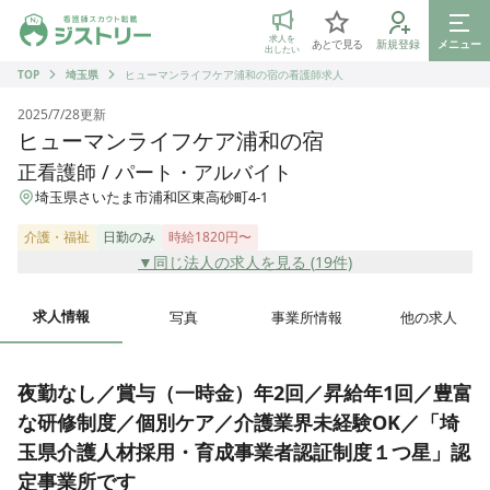
ジストリー 看護師の転職マッチング
求人を
あとで見る
新規登録
メニュー
出したい
TOP
埼玉県
ヒューマンライフケア浦和の宿の看護師求人
2025/7/28
更新
ヒューマンライフケア浦和の宿
正看護師 / パート・アルバイト
埼玉県さいたま市浦和区東高砂町4-1
介護・福祉
日勤のみ
時給1820円〜
▼同じ法人の求人を見る (
19
件)
求人情報
写真
事業所情報
他の求人
夜勤なし／賞与（一時金）年2回／昇給年1回／豊富
な研修制度／個別ケア／介護業界未経験OK／「埼
玉県介護人材採用・育成事業者認証制度１つ星」認
定事業所です