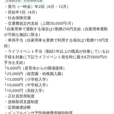
交通費支給
社会保険完備
・賞与（一時金）年2回（6月・12月）

・昇給年1回（4月）

・社会保険完備

・交通費規定内支給（上限50,000円/月）

└自家用車で通勤する場合は1勤務250円支給（自家用車通勤
が可能な施設に限る）

・車両手当（自家用車を業務で利用する場合は1勤務110円支
給）

・ライフイベント手当（勤続1年以上の職員が扶養しているお
子様を対象に下記ライフイベント発生時に最大6万5000円の
手当を支給）

└5,000円（産育休からの職場復帰）

└25,000円（保育園・幼稚園入園）

└15,000円（小学校入学）

└10,000円（中学校入学）

└10,000円（高校入学）

・正社員登用制度

・資格取得支援制度

・定期健康診断

・インフルエンザ予防接種費用補助制度
