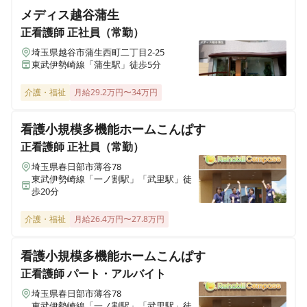
メディス越谷蒲生
ヒューマンライフケア伏見の宿
京都府京都市伏見区日野谷寺町68
正看護師
正社員（常勤）
埼玉県越谷市蒲生西町二丁目2-25
東武伊勢崎線「蒲生駅」徒歩5分
ヒューマンライフケア 望地
神奈川県綾瀬市小園1538番1号 メゾンサンサーラ1階
介護・福祉
月給29.2万円〜34万円
ヒューマンライフケア宇奈根の宿
看護小規模多機能ホームこんぱす
神奈川県川崎市高津区宇奈根633-2
正看護師
正社員（常勤）
埼玉県春日部市薄谷78
ヒューマンライフケア宮前の宿
東武伊勢崎線「一ノ割駅」「武里駅」徒
神奈川県川崎市宮前区水沢3丁目14番3号
歩20分
介護・福祉
月給26.4万円〜27.8万円
ヒューマンライフケア麻生グループホーム
神奈川県川崎市麻生区千代ヶ丘7丁目6-4
看護小規模多機能ホームこんぱす
正看護師
パート・アルバイト
ヒューマンライフケア麻生の宿
神奈川県川崎市麻生区千代ヶ丘7丁目6-4
埼玉県春日部市薄谷78
東武伊勢崎線「一ノ割駅」「武里駅」徒