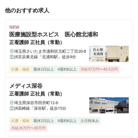
ヒューマンライフケア 岡崎の湯
他のおすすめ求人
愛知県岡崎市井田西町13番16
NEW
ヒューマンライフケア 豊橋の湯
愛知県豊橋市忠興1丁目1番6号 コーポ白鳥１階
医療施設型ホスピス 医心館北浦和
正看護師
正社員（常勤）
ヒューマンライフケア 平安の湯
埼玉県さいたま市浦和区元町二丁目20-8
愛知県名古屋市北区上飯田東町3丁目6番2号
JR京浜東北線「北浦和駅」徒歩9分
介護・福祉
週休2日以上
4週8休以上
月給37万円〜40.5万円
ヒューマンライフケア 泉大津の湯
大阪府泉大津市虫取町2丁目6番43号
メディス深谷
正看護師
正社員（常勤）
ヒューマンライフケア 本郷の湯
埼玉県深谷市田所町12-6
愛知県名古屋市名東区本郷2丁目77番地1 メゾントモエ1階
JR高崎線「深谷駅」徒歩15分
ヒューマンライフケア なにわ乃湯
介護・福祉
週休2日以上
4週8休以上
土日祝休み
大阪府大阪市浪速区稲荷1丁目12番29号
月給26万円〜30万円