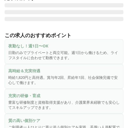
♪ 週1～OK|夜勤なし ♪

住み慣れたご自宅・環境での生活を続けていく為の支援事業
この求人のおすすめポイント
所です

ご利用者一人ひとりに寄り添い、ゆっくりと密に関わること
夜勤なし！週1日〜OK
ができます

日勤のみでプライベートと両立可能。週1日から働けるため、ライ
フスタイルに合わせて勤務できます。
・ご利用者の健康管理、服薬管理

・点滴や胃ろう、経管栄養などの管理

高時給＆充実待遇
・傷や褥瘡(床ずれ)、インシュリン注射などの医療的処置

時給1,820円と高待遇。賞与年2回、昇給年1回、社会保険完備で安
・往診医との連携

心して働けます。
・通院介助

・介護業務の補助

充実の研修・育成
・ご利用者やご家族への相談援助

豊富な研修制度と資格取得支援があり、介護業界未経験でも安心し
など

てスキルアップできます。
▼職場環境

質の高い個別ケア
※スタッフ数は原則ご利用者3名に対し1名の配置

ご利用者一人ひとりに寄り添う個別ケアを実践。手厚い人員配置で