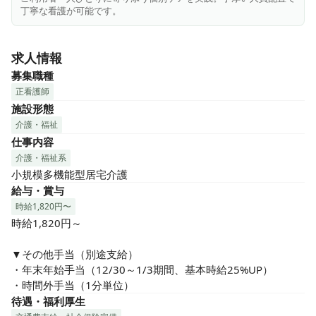
※ご利用者数は25～29名で下記3つのケアサービスを提供し
丁寧な看護が可能です。
ます

└宿泊（1日の利用者数は5～9名）

求人情報
└通い（1日の利用は約15名、入浴は5名程度）

└訪問（長時間のケアはほぼなし（30分程度の対応が主））
募集職種
正看護師
施設形態
介護・福祉
仕事内容
介護・福祉系
小規模多機能型居宅介護
給与・賞与
時給1,820円〜
時給1,820円～

▼その他手当（別途支給）

・年末年始手当（12/30～1/3期間、基本時給25%UP）

・時間外手当（1分単位）
待遇・福利厚生