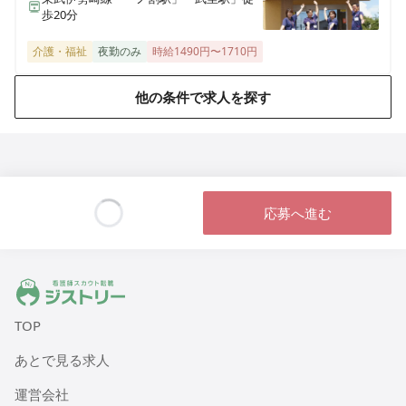
歩20分
ヒューマンライフケア 日根野湯
大阪府泉佐野市日根野7157
介護・福祉
夜勤のみ
時給1490円〜1710円
ヒューマンライフケア 八尾の湯
他の条件で求人を探す
大阪府八尾市本町1丁目1番18号 レジデンス八楽101
ヒューマンライフケア 鶴の湯（デイサービス）
東京都江東区冬木22-24 1階
応募へ進む
ヒューマンライフケア 小松湯
Loading...
東京都板橋区南常盤台2丁目9番2号 コーポ小松
ジストリー 看護師の転職マッチング
ヒューマンライフケア中村橋の宿
東京都練馬区貫井2005-10-14
TOP
あとで見る求人
ヒューマンライフケア町田木曽ホスピスホーム
東京都町田市木曽西2004-12-15
運営会社