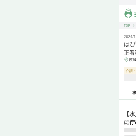
ジス
TOP
2024/1
はぴ
正看
茨城
介護
【水
に佇