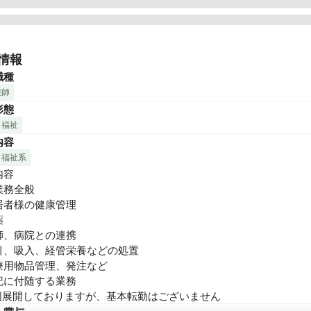
ーンライフ東日本株式会社・グリーンライフ株式会社は　プライム
医療コンサルティング業界大手　シップヘルスケアホールディング
情報
のヘルスケア事業のコアカンパニーとして全国に７２施設を運営し
職種
護師
・保健・福祉・介護の分野で医療機関とのパートナーシップを基本
形態
ヘルスケアグループがもつノウハウを融合し、全国７２か所の介護
・福祉
ホーム等の開設・運営を通し、ライフケア事業を展開しております。
内容
ーンライフグループの介護は「１年間365日同じ質と量のサービス
す。

・福祉系
ちの施設は、「家庭の延長」であり、「安心・安全・快適」な生活
容

いただける住まいと考えます。

務全般

居者様の健康管理

ンティアの方々と一緒にレクリエーションを行うなど、地域交流の


行っています。

師、病院との連携

時間、曜日の相談OK！お気軽にお問い合わせください。

引、吸入、経管栄養などの処置

ちと一緒に、入居者様の生活が豊かになるようなケアに取り組んで
療用物品管理、発注など

か？ご応募お待ちしています。

記に付随する業務

国展開しておりますが、基本転勤はございません
験OK。大手ならではの丁寧な教育体制で、スペシャリストをめざせ