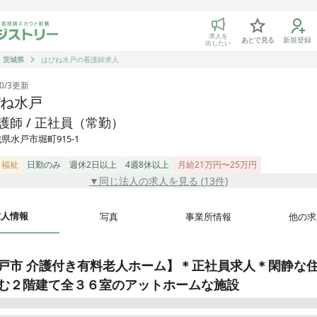
トリー 看護師の転職マッチング
求人を
あとで見る
新規登録
出したい
茨城県
はぴね水戸の看護師求人
0/3
更新
ね水戸
護師 / 正社員（常勤）
県水戸市堀町915-1
・福祉
日勤のみ
週休2日以上
4週8休以上
月給21万円〜25万円
▼同じ法人の求人を見る (
13
件)
求人情報
写真
事業所情報
他の求
戸市 介護付き有料老人ホーム】＊正社員求人＊閑静な
む２階建て全３６室のアットホームな施設