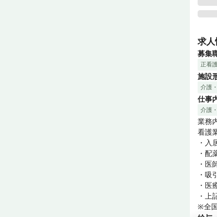
グリ
場の
求人
会社
募集
す。

正看
医療
施設
ップ
介護
老人
仕事
グリ
供しま
介護
私た
業務内
ごし
看護業
・入
ボラ
・配薬
みも
・医
勤務
・吸
私た
・医
せん
・上
※全
未経