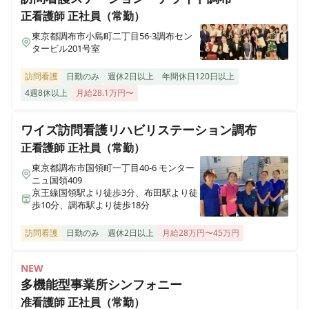
シンプレ訪問看護ステーション 赤塚サテライト
正看護師
正社員（常勤）
東京都練馬区田柄二丁目49-10 カーサセゾン 202号室
東京都調布市小島町二丁目56-3調布セン
タービル201号室
シンプレ訪問看護ステーション 田無拠点
東京都西東京市田無町四丁目8-18 東京ボンプラーツ203
訪問看護
日勤のみ
週休2日以上
年間休日120日以上
4週8休以上
月給28.1万円〜
シンプレ訪問看護ステーション 三鷹拠点
東京都三鷹市下連雀三丁目9-6 三鷹ダイカンプラザ505
ワイズ訪問看護リハビリステーション調布
正看護師
正社員（常勤）
シンプレ訪問看護ステーション 渋谷拠点
東京都調布市国領町一丁目40-6 モンター
東京都渋谷区渋谷三丁目27-15 坂上ビル7F
ニュ国領409
京王線国領駅より徒歩3分、布田駅より徒
歩10分、調布駅より徒歩18分
訪問看護
日勤のみ
週休2日以上
月給28万円〜45万円
NEW
多機能型事業所シンフォニー
准看護師
正社員（常勤）