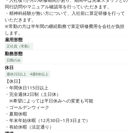
・入社後1か月の研修期間があり、期間中は先輩スタッフとの
同行訪問やマニュアル確認等を行っていただきます。

・精神科経験が無い方について、入社前に算定研修を行って
いただきます。

※常勤の方は半年間の継続勤務で算定研修費用を会社が負担
します。
雇用形態
正社員（常勤）
勤務形態
日勤のみ
休日
週休2日以上
4週8休以上
【休日】

・年間休日115日以上

・完全週休2日制（土日休）

　※希望によっては平日休みへの変更も可能

・ゴールデンウィーク

・夏期休暇

・年末年始休暇（12月30日~1月3日まで）

・有給休暇（法定通り）