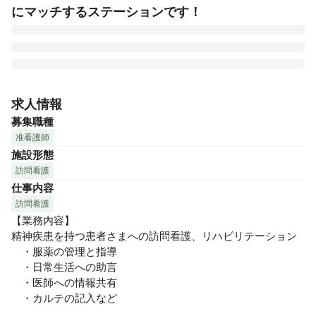
にマッチするステーションです！
精神疾患に特化した訪問看護ステーション。精神領域に関す
る研修制度・研修費補助などのサポート体制も万全。オンコ
求人情報
ール対応不要、プライベートとの両立もしやすい環境です。
募集職種
准看護師
施設形態
訪問看護
仕事内容
訪問看護
【業務内容】

精神疾患を持つ患者さまへの訪問看護、リハビリテーション

　・服薬の管理と指導

　・日常生活への助言

　・医師への情報共有

　・カルテの記入など
