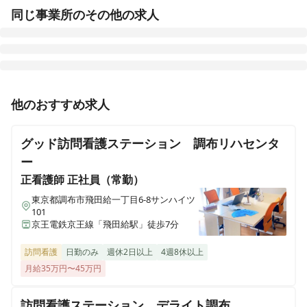
シンプレ訪問看護ステーション蒲田
同じ事業所のその他の求人
東京都大田区西蒲田八丁目24-1 ミマツビル4階
シンプレ訪問看護ステーション 経堂拠点
東京都世田谷区宮坂三丁目17-9 ヒミココート経堂105
正看護師
正社員（常勤）
他のおすすめ求人
シンプレ訪問看護ステーション 新小岩サテライト
【調布】「誰もが”自分らしい”日常生活を送れるように
東京都葛飾区新小岩一丁目38-4 すえひろビル3F
寄り添う」精神疾患特化の訪問看護ステーションです
グッド訪問看護ステーション 調布リハセンタ
✨IT導入も積極的で変化や挑戦が好きな方にマッチする
シンプレ訪問看護ステーション荻窪
ー
ステーションです！
東京都杉並区荻窪三丁目47-18 第5野村ビル605
正看護師
正社員（常勤）
東京都調布市飛田給一丁目6-8サンハイツ
シンプレ訪問看護ステーション 高田馬場
101
東京都新宿区高田馬場一丁目29-21みかどビル3F
京王電鉄京王線「飛田給駅」徒歩7分
訪問看護
日勤のみ
週休2日以上
4週8休以上
シンプレ訪問看護ステーション 赤羽拠点
月給35万円〜45万円
東京都北区赤羽南二丁目11 カステル赤羽301
訪問看護ステーション デライト調布