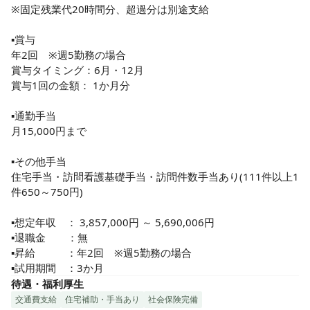
※固定残業代20時間分、超過分は別途支給

▪️賞与

年2回　※週5勤務の場合

賞与タイミング：6月・12月

賞与1回の金額： 1か月分

▪️通勤手当

月15,000円まで

▪️その他手当

住宅手当・訪問看護基礎手当・訪問件数手当あり(111件以上1
件650～750円)

▪️想定年収　： 3,857,000円 ～ 5,690,006円

▪️退職金    　：無

▪️昇給　　　：年2回　※週5勤務の場合

▪️試用期間　：3か月
待遇・福利厚生
交通費支給
住宅補助・手当あり
社会保険完備