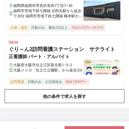
福岡県福岡市早良区有田7丁目7−30
福岡市営地下鉄七隈線 次郎丸駅から徒歩
で20分 福岡市営地下鉄七隈線 橋本駅から
徒歩で23分
介護・福祉
日勤のみ
週休2日以上
月給22万円〜26万円
NEW
ぐり～ん2訪問看護ステーション サテライト
正看護師
パート・アルバイト
大阪府大阪市住之江区新北島1ｰ3ｰ2
大阪メトロ「住之江公園駅」から徒歩2分
訪問看護
日勤のみ
土日祝休み
時給1800円〜
他の条件で求人を探す