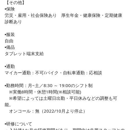
【その他】

▪️保険

労災・雇用・社会保険あり　厚生年金・健康保険・定期健康
診断あり

▪️服装

自由

▪️備品

タブレット端末支給

▪️通勤

マイカー通勤：不可/バイク・自転車通勤：応相談

▪️勤務時間：月~土／8:30 ～ 19:00のシフト制

　※実働8時間・休憩1時間(※相談可能)

　※希望によっては土曜日出勤・平日休みなどの調整も可
能。

　オンコール：無（2022/10月より停止）

▪️研修について
