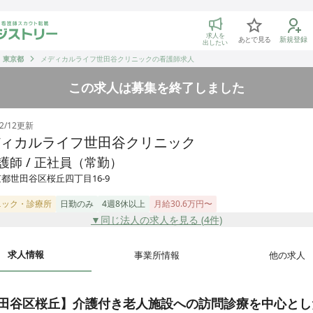
トリー 看護師の転職マッチング
求人を
あとで見る
新規登録
出したい
東京都
メディカルライフ世田谷クリニックの看護師求人
この求人は募集を終了しました
2/12
更新
ィカルライフ世田谷クリニック
護師 / 正社員（常勤）
都世田谷区桜丘四丁目16-9
ニック・診療所
日勤のみ
4週8休以上
月給30.6万円〜
▼同じ法人の求人を見る (
4
件)
求人情報
事業所情報
他の求人
田谷区桜丘】介護付き老人施設への訪問診療を中心とし