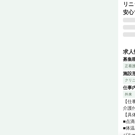
リニ
安心
介護
小田
求人
関東
募集
母体
正看
施設
クリ
仕事
外来
【仕事
介護
【具
■点滴
■体
バルー