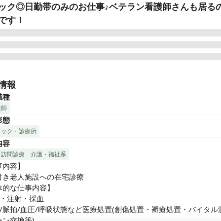
ック◎日勤帯のみのお仕事♪ベテラン看護師さんも居る
です！
付き老人施設への訪問診療を中心としたクリニックです。

急小田原線「千歳船橋」駅より徒歩13分の場所に位置しています。

情報
を中心に数多くのクリニックを展開する「医療法人社団 長伸会」が
職種
です。
護師
形態
ニック・診療所
内容
訪問診療
介護・福祉系
内容】

付き老人施設への在宅診療　

体的な仕事内容】

・注射・採血

温/脈拍/血圧/呼吸状態など医療処置(創傷処置・褥瘡処置・バイタル
ン交換等)
