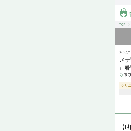
ジス
TOP
2024/1
メデ
正看
東京
クリ
【世