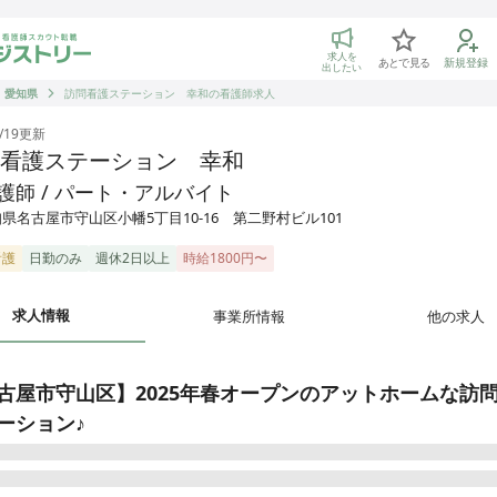
トリー 看護師の転職マッチング
求人を
あとで見る
新規登録
出したい
愛知県
訪問看護ステーション 幸和の看護師求人
/19
更新
看護ステーション 幸和
護師 / パート・アルバイト
県名古屋市守山区小幡5丁目10-16 第二野村ビル101
看護
日勤のみ
週休2日以上
時給1800円〜
求人情報
事業所情報
他の求人
古屋市守山区】2025年春オープンのアットホームな訪
ーション♪