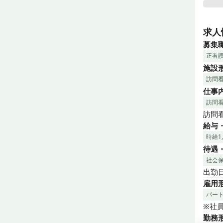
この
る方
求人
募集
《こ
正看
・信
施設
・常
訪問
仕事
《訪
・代
訪問
・週1
訪問
・社員
給与
・精
時給1
待遇
社会
出勤
雇用
パー
※社
勤務