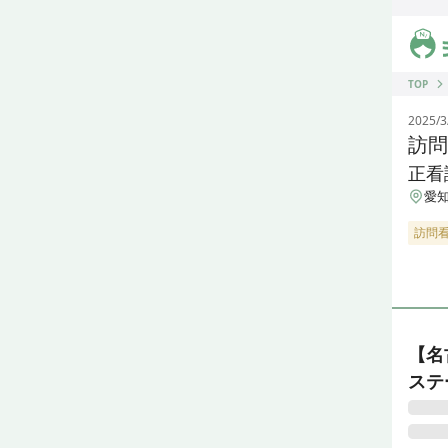
ジス
TOP
2025/3
訪問
正看
愛知
訪問
【名
ステ