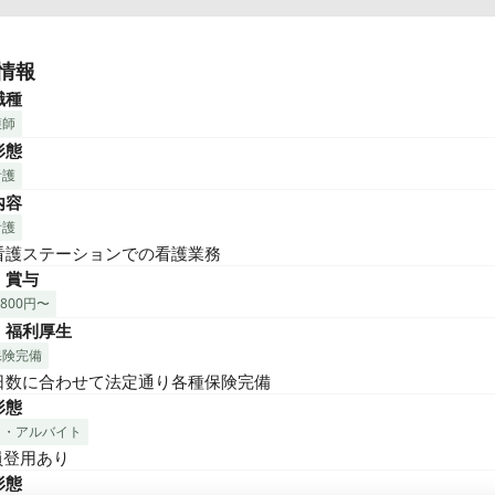
度、2025年春オープンの訪問看護ステーションで一緒に働いていた
を募集しています！

情報
職種
のような方を歓迎します》

護師
頼関係を大切に築いていける方

形態
に感謝の気持ちを持ち、利用者や仲間と寄り添える方

看護
内容
問看護ステーション幸和の特徴》

表は看護師なのでスタッフと同じ目線で利用者と向き合えます

看護
日～OK！

看護ステーションでの看護業務
登用も可能です♪

・賞与
神疾患や認知症の方が7割/総合身体看護、内科的ケアの方3割
,800円〜
・福利厚生
保険完備
日数に合わせて法定通り各種保険完備
形態
ト・アルバイト
員登用あり
形態