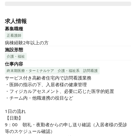
"その人らしく生きる、をサポートする"

利用者さまに「その人らしく生きていただきたい」「生きる
求人情報
幸せを感じていただく」ことを理念とし。

募集職種
私たちPanda Care 株式会社は あなたのやさしさと一生懸命さ
正看護師
が入居者さまや一緒に働く仲間の心に届く…そんな職場を目
病棟経験2年以上の方
指しています。

施設形態
介護・福祉
◆会社と主に成長出来る環境！

仕事内容
まだまだ若い会社ですが、持ち前の明るさでチーム一丸とな
って前に進んでいく会社です。

終末期医療・ターミナルケア
介護・福祉系
訪問看護
今後の展開もあり（年度５棟新規オープン実績あり）次々と
サービス付き高齢者住宅内で訪問看護業務

施設OPENも予定していてます。

・医師の指示の下、入居者様の健康管理

新しいポジションも増えてくるので、希望次第で新しいポジ
・フィジカルアセスメント、必要に応じた医学的処置

ションやキャリアアップにも挑戦可能！

・チーム内・他職連携の役目など

もちろん、訪問看護（在宅ケア）の未経験でも大丈夫！先輩
スタッフが丁寧にフォローします◎

1日の流れ

【日勤】

◆人間関係

9：00    朝礼・夜勤者からの申し送り確認（入居者様の受診
各施設長やリーダーに対してスタッフの声を傾聴する指導を
等のスケジュール確認）
