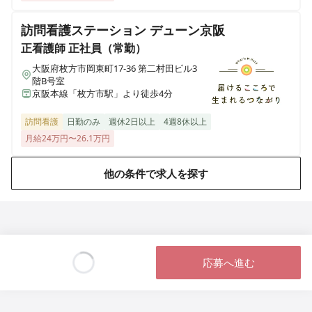
訪問看護ステーション デューン京阪
正看護師
正社員（常勤）
大阪府枚方市岡東町17-36 第二村田ビル3
階B号室
京阪本線「枚方市駅」より徒歩4分
訪問看護
日勤のみ
週休2日以上
4週8休以上
月給24万円〜26.1万円
他の条件で求人を探す
応募へ進む
Loading...