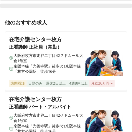
MYYケアリング滝谷
大阪府河内長野市木戸3-38-15
正看護師
正社員（常勤）
他のおすすめ求人
MYYケアリング岸和田
【大阪府枚方市・賞与あり】40室の綺麗な施設｜正看護
大阪府岸和田市小松里町
師募集！
在宅介護センター枚方
MYYケアリング布忍
正看護師
正社員（常勤）
大阪府松原市東新町
大阪府枚方市走谷二丁目42-7 ドムール大
倉1号室
京阪本線「光善寺駅」徒歩8分京阪本線
MYYケアリング河内長野
「枚方公園駅」徒歩16分
大阪府河内長野市向野町79-2
訪問看護
日勤のみ
週休2日以上
4週8休以上
月給26万円〜
MYYケアリング取手
茨城県取手市椚木194-3
在宅介護センター枚方
正看護師
パート・アルバイト
MYY ケアリング萱島
大阪府枚方市走谷二丁目42-7 ドムール大
大阪府門真市城垣町20-18
倉1号室
京阪本線「光善寺駅」徒歩8分京阪本線
「枚方公園駅」徒歩16分