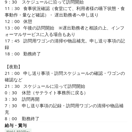
行っています。

9：30    スケジュールに沿って訪問開始

全社をあげての働きやすさを追及しているため、ご利用者様
11：30   食事状況確認（食堂にて、利用者様の嚥下状態・食
だけでは無く、働く職員同士も敬いあえる環境にしていま
事動作・量など確認）・ 遅出勤務者へ申し送り

す。

12：00   休憩

煩わしい人間関係や上下関係も一切なく、自分らしくやりが
13：00   午後の訪問開始　※遅出勤務者と相談の上、インフ
いを持って業務できる環境です！

ォーマルサービスに入る場合もあり

17：45   訪問用ワゴンの清掃や物品補充。申し送り事項の記
◆給与・待遇について

録

当社は、更には働きやすい環境にしていく為、今後も待遇
18：00   勤務終了

面・評価制度は日々見直し、働きやすい組織作りを目指して
いきます。

【夜勤】

21：00   申し送り事項・訪問スケジュールの確認・ワゴンの
新規オープンの施設が続々とありこれからも成長を続けま
確認など

す！

21：30   スケジュールに沿って訪問開始

ひとりひとりの力をあわせて、最高の職場にしていきたい。
0：30    休憩（サテライト事務所に戻る）

この想いに共感してくださる方を、私たちは求めます。
3：30    訪問再開

7：30    申し送り事項の記録・訪問用ワゴンの清掃や物品補
充

8：00    勤務終了
給与・賞与
時給1,850円〜