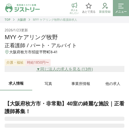
ジストリー 看護師の転職マッチング
求人を
あとで見る
新規登録
メニュー
出したい
TOP
大阪府
MYY ケアリング牧野の看護師求人
2026/1/23
更新
MYY ケアリング牧野
正看護師 / パート・アルバイト
大阪府枚方市招提平野町8-41
介護・福祉
時給1850円〜
▼同じ法人の求人を見る (
13
件)
求人情報
写真
事業所情報
他の求人
【大阪府枚方市・非常勤】40室の綺麗な施設｜正看
護師募集！