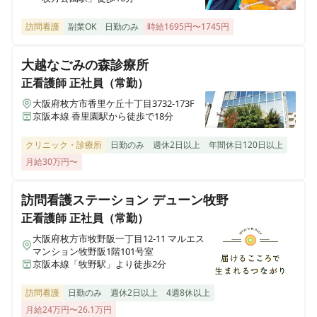
MYY ケアリング茨木
大阪府茨木市若園町38-1
訪問看護
副業OK
日勤のみ
時給1695円〜1745円
MYY ケアリング枚方
大越なごみの森診療所
大阪府枚方市田宮本町3-7
正看護師
正社員（常勤）
大阪府枚方市香里ケ丘十丁目3732-173F
MYY ケアリング千葉ニュータウン
京阪本線 香里園駅から徒歩で18分
千葉県白井市白井436-9
クリニック・診療所
日勤のみ
週休2日以上
年間休日120日以上
月給30万円〜
MYY ケアリング印西
千葉県印西市小林1811-1
訪問看護ステーション デューン牧野
正看護師
正社員（常勤）
パンダケアリング大宮
埼玉県さいたま市見沼区大字南中野1155-3
大阪府枚方市牧野阪一丁目12-11 マルエス
マンション牧野阪1階101号室
京阪本線「牧野駅」より徒歩2分
パンダケアリング松原
大阪府松原市河合五丁目151-1
訪問看護
日勤のみ
週休2日以上
4週8休以上
月給24万円〜26.1万円