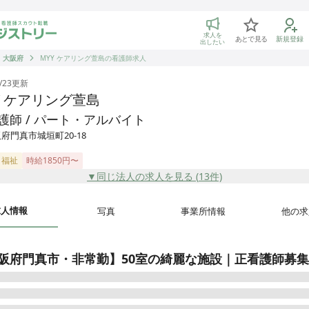
トリー 看護師の転職マッチング
求人を
あとで見る
新規登録
出したい
大阪府
MYY ケアリング萱島の看護師求人
/23
更新
Y ケアリング萱島
護師 / パート・アルバイト
府門真市城垣町20-18
・福祉
時給1850円〜
▼同じ法人の求人を見る (
13
件)
求人情報
写真
事業所情報
他の求
阪府門真市・非常勤】50室の綺麗な施設｜正看護師募