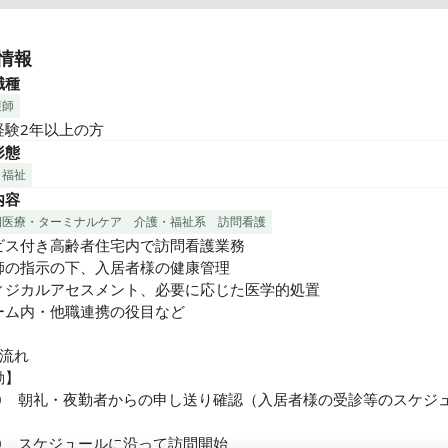
の人らしく生きる、をサポートする"

者さまに「その人らしく生きていただきたい」「生きる幸せを感じ
情報
」ことを理念とし。

職種
Panda Care 株式会社は あなたのやさしさと一生懸命さが入居者
護師
に働く仲間の心に届く…そんな職場を目指しています。

経験2年以上の方
形態
社と主に成長出来る環境！

・福祉
まだ若い会社ですが、持ち前の明るさでチーム一丸となって前に進
内容
です。

の展開もあり（年度５棟新規オープン実績あり）次々と施設OPEN
期医療・ターミナルケア
介護・福祉系
訪問看護
てます。

ビス付き高齢者住宅内で訪問看護業務

いポジションも増えてくるので、希望次第で新しいポジションやキ
師の指示の下、入居者様の健康管理

プにも挑戦可能！

ィジカルアセスメント、必要に応じた医学的処置

ろん、訪問看護（在宅ケア）の未経験でも大丈夫！先輩スタッフが
ーム内・他職連携の役目など

ーします◎

流れ

関係

】

設長やリーダーに対してスタッフの声を傾聴する指導を行っています
00    朝礼・夜勤者からの申し送り確認（入居者様の受診等のスケジ
をあげての働きやすさを追及しているため、ご利用者様だけでは無


員同士も敬いあえる環境にしています。

0    スケジュールに沿って訪問開始
