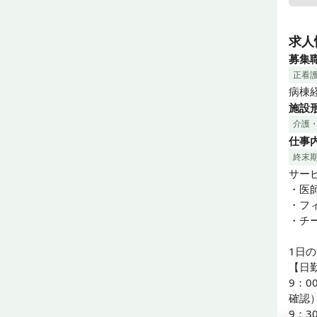
"そ
利用
求人
だく
募集
私たち
正看
一緒
病棟
施設
◆会
介護
まだ
仕事
く会社
今後
終末
してい
サー
新し
・医
アッ
・フ
もち
・チ
フォロ
1日の
◆人間
【日勤
各施
9：
全社
確認）
く職
9：3