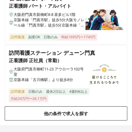
ケア２１メディカル訪問看護ステーションぴ～す住吉
正看護師
パート・アルバイト
大阪府大阪市住吉区苅田二丁目15-22コーポスタンレ-6階607号室
大阪府門真市新橋町8-8 喜多ビル1階
京阪本線「門真市駅」徒歩5分大阪モノレ
ケア21メディカル訪問看護ステーション ぴ～す城東西
ール線「門真市駅」徒歩5分京阪本線「古
大阪府大阪市城東区 蒲生丁目12-10京橋アドバンス21 603号室
川橋駅」徒歩12分
訪問看護
副業OK
日勤のみ
時給1695円〜1745円
訪問看護ステーション デューン門真
正看護師
正社員（常勤）
大阪府門真市柳町11-23 アウローラ102号
室
京阪本線「古川橋駅」より徒歩8分
訪問看護
日勤のみ
週休2日以上
4週8休以上
月給24万円〜26.1万円
他の条件で求人を探す