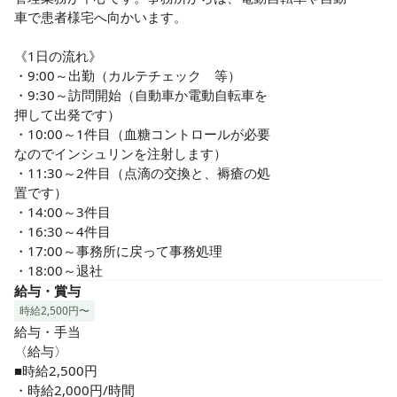
性のある訪問看護を実践するとともに、チームで情報の共有
車で患者様宅へ向かいます。

や仲間との意見交換を行い、患者様にとってベストな看護サ
ービスを提供しています。

《1日の流れ》

・9:00～出勤（カルテチェック　等）

◆充実の待遇＆福利厚生◆

・9:30～訪問開始（自動車か電動自転車を

ケア21では正社員、パート、アルバイト問わず、昇給・賞与
押して出発です）

あり（人事考課・業績による）、交通費実費支給、有給休
・10:00～1件目（血糖コントロールが必要

暇、夏期休暇、冬期休暇、慶弔休暇、各種社会保険完備、退
なのでインシュリンを注射します）

職金制度、組合制度、持株会制度、キャリア支援制度など待
・11:30～2件目（点滴の交換と、褥瘡の処

遇・福利厚生も充実しているので、安心して長く働いていた
置です）

だけます。

・14:00～3件目

・16:30～4件目

◆パートさんが働きやすい環境☆厚生省から最優秀賞受賞◆

・17:00～事務所に戻って事務処理

業界でいち早く、同一労働・同一賃金を導入。正社員と共通
・18:00～退社
の人事評価制度が昇給や賞与い反映されるほか、資格を取得
給与・賞与
すると時給がアップする仕組みや、時間に制限のあるパート
時給2,500円〜
さんも受講しやすい動画配信の研修等、パートさんが働きや
給与・手当

すい環境を実現し、厚生労働省から最優秀賞を頂きました。
〈給与〉

■時給2,500円

・時給2,000円/時間
