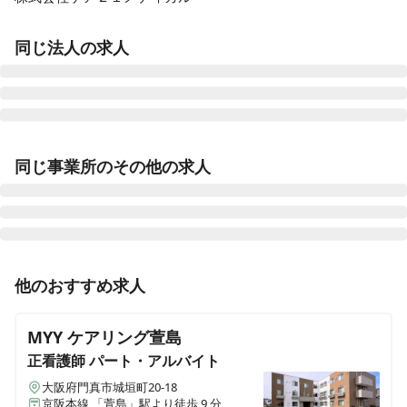
同じ法人の求人
ケア２１メディカル訪問看護・リハビリステーションぴ～
す三宮
同じ事業所のその他の求人
兵庫県神戸市中央区磯辺通一丁目1-18カサベラ国際プラザビル306号室
ケア21メディカル訪問看護ステーションぴ～す淀川
大阪府大阪市淀川区塚本三丁目7-19
正看護師
正社員（常勤）
他のおすすめ求人
【大阪/門真市｜常勤｜年間休日111日｜教育体制充実】
ケア２１メディカル訪問看護・リハビリステーションぴ～
す上京
昇給/ 賞与あり◎JASDAQ上場の総合福祉企業での訪問
MYY ケアリング萱島
京都府京都市上京区芝薬師町622
看護業務！
正看護師
パート・アルバイト
ケア２１メディカル訪問看護・リハビリステーションぴ～
大阪府門真市城垣町20-18
す西院
京阪本線 「萱島」駅より徒歩 9 分