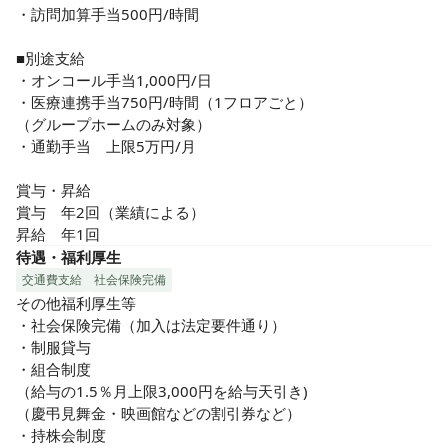
・訪問加算手当500円/時間

■別途支給

・オンコール手当1,000円/日

・医療連携手当750円/時間（1フロアごと）

（グループホームのみ対象）

・通勤手当　上限5万円/月

賞与・昇給

賞与　年2回（業績による）

昇給　年1回
待遇・福利厚生
交通費支給
社会保険完備
その他福利厚生等

・社会保険完備（加入は法定要件通り）

・制服貸与

・組合制度

（給与の1.5％月上限3,000円を給与天引き)

（慶弔見舞金・映画館などの割引券など）

・持株会制度
