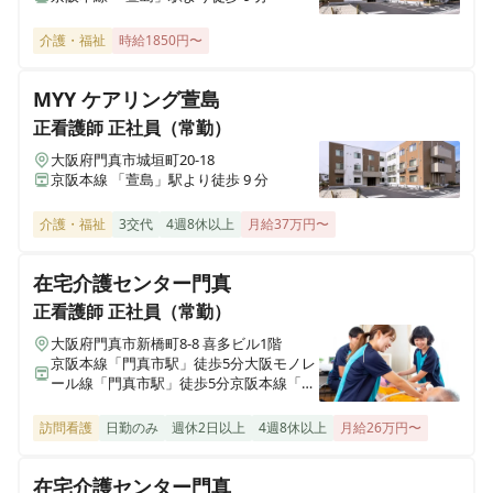
京都府京都市右京区西院坤町103近藤ビル5階BD号室
介護・福祉
時給1850円〜
ケア２１メディカル訪問看護ステーションぴ～す練馬
MYY ケアリング萱島
東京都練馬区桜台四丁目5-8
正看護師
正社員（常勤）
大阪府門真市城垣町20-18
ケア２１メディカル訪問看護ステーションぴ～す月隈
京阪本線 「萱島」駅より徒歩 9 分
福岡県福岡市博多区東月隈四丁目2-15
介護・福祉
3交代
4週8休以上
月給37万円〜
ケア２１メディカル訪問看護ステーションぴ～す吹田
大阪府吹田市豊津町18-36エタニ第2ビル401号室
在宅介護センター門真
正看護師
正社員（常勤）
ケア21メディカル訪問看護ステーション ぴ～す此花
大阪府門真市新橋町8-8 喜多ビル1階
大阪府大阪市此花区伝法一丁目3-171吉ハイツ1F
京阪本線「門真市駅」徒歩5分大阪モノレ
ール線「門真市駅」徒歩5分京阪本線「古
川橋駅」徒歩12分
ケア21メディカル訪問看護ステーション ぴ～す阿倍野
訪問看護
日勤のみ
週休2日以上
4週8休以上
月給26万円〜
大阪府大阪市阿倍野区松崎町三丁目15-23フォレスト阿倍野701号室
在宅介護センター門真