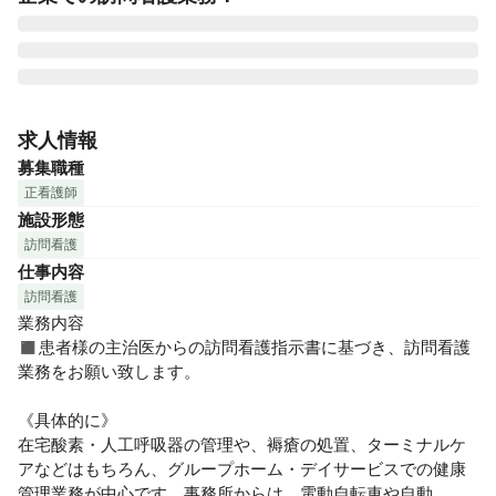
「ケア21メディカル」は、大阪・兵庫・京都・福岡を拠点と
し、訪問看護ステーション、メディカルサポートの事業を展
求人情報
開。自由で自立したチーム医療を目指して拡大していきたい
募集職種
と考えています。また弊社は研修が充実しており、理念・方
正看護師
針をはじめ、現場ですぐ役立つ技術・考え方をご理解いただ
施設形態
けるよう努めています。「100年続くいい会社」をスローガ
訪問看護
ンに、安定して働ける会社として、スタッフを各地で募集
仕事内容
中。退職後のUターン採用も取り入れており、戻りたくなるあ
たたかい職場です。

訪問看護
業務内容

訪問看護のスタッフは、看護師、准看護師、保健師、助産
◼︎患者様の主治医からの訪問看護指示書に基づき、訪問看護
師、理学療法士、作業療法士、言語聴覚士の国家資格者で
業務をお願い致します。

す。主治医の指示に従って、自宅療養中の患者様のご自宅に
訪問します。

《具体的に》

訪問看護は基本１：１ではありますが、「チームで動くこ
在宅酸素・人工呼吸器の管理や、褥瘡の処置、ターミナルケ
と」を大事にしています。

アなどはもちろん、グループホーム・デイサービスでの健康
個々のスタッフがそれぞれの看護観で患者様に対応し、柔軟
管理業務が中心です。事務所からは、電動自転車や自動
