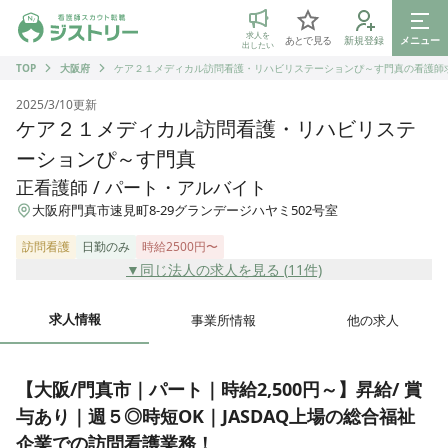
ジストリー 看護師の転職マッチング
求人を
あとで見る
新規登録
メニュー
出したい
TOP
大阪府
ケア２１メディカル訪問看護・リハビリステーションぴ～す門真の看護師
2025/3/10
更新
ケア２１メディカル訪問看護・リハビリステ
ーションぴ～す門真
正看護師 / パート・アルバイト
大阪府門真市速見町8-29グランデージハヤミ502号室
訪問看護
日勤のみ
時給2500円〜
▼同じ法人の求人を見る (
11
件)
求人情報
事業所情報
他の求人
【大阪/門真市｜パート｜時給2,500円～】昇給/ 賞
与あり｜週５◎時短OK｜JASDAQ上場の総合福祉
企業での訪問看護業務！