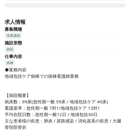
『金町中央病院』は、1960年に設立されてから、急性期病院
として地域の皆様に支えられてきました。当初より急性期二
求人情報
次救急病院として、より多くの医療ニーズに応え、現在は急
募集職種
性期(59床)だけでなく、回復期（地域包括ケア病棟：40床）
准看護師
の病床機能を有しております。身体機能の回復を図りながら
施設形態
退院に向けての準備を整えられる病院となっています。
病院
≪2005年に建物や設備をリニューアルオープンしています
仕事内容
♪≫

病棟
◆業務内容

☆★おすすめポイント★☆

地域包括ケア病棟での病棟看護師業務

❶風通しの良い職場！

急性期病院ではありますが、スタッフの雰囲気が穏やかで、
みなさん和やかにお仕事をしています。お互いを認め合い、
【病院概要】

意見を受け入れ合える職場です♪「スタッフの声」からも《み
病床数：99床(急性期一般 59床 / 地域包括ケア 40床)

んなが優しい！》《転職の決め手は人間関係の良さ》など聞
看護基準：急性期一般 7対1/地域包括ケア 13対1

かれています♪

平均在院日数：急性期一般12日 / 地域包括30日

主な患者様の疾患：肺炎 / 尿路感染 / 消化器系の疾患 / 大腿
❷仕事もプライベートも充実！

骨頚部骨折
