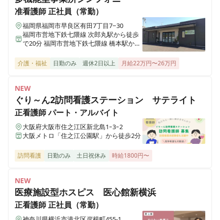
育休後の復職率100％★残業ほぼなし】スタッフが明る
准看護師
正社員（常勤）
く活気溢れる急性期病院です♪
福岡県福岡市早良区有田7丁目7−30
福岡市営地下鉄七隈線 次郎丸駅から徒歩
で20分 福岡市営地下鉄七隈線 橋本駅から
徒歩で23分
正看護師
正社員（常勤）
介護・福祉
日勤のみ
週休2日以上
月給22万円〜26万円
《2交代》急性期病棟【有給消化率100%★産休・育休後
の復職率100％★残業ほぼなし】スタッフが明るく活気
溢れる急性期病院です♪
NEW
ぐり～ん2訪問看護ステーション サテライト
正看護師
パート・アルバイト
正看護師
正社員（常勤）
大阪府大阪市住之江区新北島1ｰ3ｰ2
《日勤のみ》地域包括ケア病棟【有給消化率100%★産
大阪メトロ「住之江公園駅」から徒歩2分
休・育休後の復職率100％★残業ほぼなし】スタッフが
訪問看護
日勤のみ
土日祝休み
時給1800円〜
明るく活気溢れる急性期病院です♪
NEW
医療施設型ホスピス 医心館新横浜
正看護師
正社員（常勤）
正看護師
正社員（常勤）
透析室看護師募集！【17時まで勤務★有給消化率
100%★残業ほぼなし】スタッフが明るく活気溢れる急
神奈川県横浜市港北区岸根町455-1