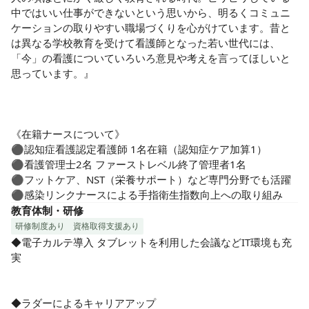
中ではいい仕事ができないという思いから、明るくコミュニ
ケーションの取りやすい職場づくりを心がけています。昔と
は異なる学校教育を受けて看護師となった若い世代には、
「今」の看護についていろいろ意見や考えを言ってほしいと
思っています。』

《在籍ナースについて》

⚫︎認知症看護認定看護師 1名在籍（認知症ケア加算1）

⚫︎看護管理士2名 ファーストレベル終了管理者1名

⚫︎フットケア、NST（栄養サポート）など専門分野でも活躍

⚫︎感染リンクナースによる手指衛生指数向上への取り組み
教育体制・研修
研修制度あり
資格取得支援あり
◆電子カルテ導入 タブレットを利用した会議などIT環境も充
実

◆ラダーによるキャリアアップ
