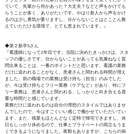
ていて、先輩から何かあった？大丈夫？などと声をかけても
らうことが多く、ありがたいです。やはり新人から声をかけ
るのは少し勇気が要りますし、分からないことはとことん教
えていただける環境で、とても恵まれています。』

◆第２新卒Sさん

『看護師になって2年目です。当院に決めたきっかけは、スタ
ッフの優しさです。分からないことがあっても気兼ねなく質
問出来ることは、一番のポイントだと思います。看護の業務
だけに追われることがなく、患者さんと関われる時間が増え
ました。前の職場での業務は受け持ち（担当）のみでした
が、今は受け持ちとフリー業務（ケアなど）があり、特にフ
リー業務は、患者さんと関われる、しっかりと向き合える貴
重な時間だと感じています。

業務だけに追われるのは自分の理想のスタイルではありませ
んでしたので、今はすごくいい感じで働かせていただいてい
ます。また、残業もほとんどなく定時で帰宅できますし、休
日もしっかり休めるので、仕事とプライベートの両立もうま
くできるようになりました。夜勤もありますが、こちらの病