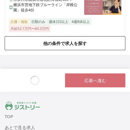
性期病院です♪
横浜市営地下鉄ブルーライン「岸根公
園」徒歩4分
介護・福祉
日勤のみ
週休2日以上
4週8休以上
准看護師
正社員（常勤）
月給52.1万円〜60.3万円
オペ室看護師募集！【有給消化率100%★産休・育休後
の復職率100％★残業ほぼなし】スタッフが明るく活気
他の条件で求人を探す
溢れる急性期病院です♪
正看護師
パート・アルバイト
《非常勤週3日〜》地域包括ケア病棟【有給消化率
100%★産休・育休後の復職率100％★残業ほぼなし】
応募へ進む
スタッフが明るく活気溢れる急性期病院です♪
Loading...
ジストリー 看護師の転職マッチング
正看護師
正社員（常勤）
《日勤のみ》急性期病棟【有給消化率100%★産休・育
TOP
休後の復職率100％★残業ほぼなし】スタッフが明るく
あとで見る求人
活気溢れる急性期病院です♪