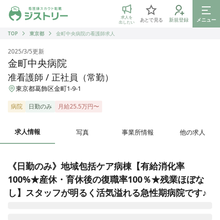
ジストリー 看護師の転職マッチング
求人を
あとで見る
新規登録
メニュー
出したい
TOP
東京都
金町中央病院の看護師求人
2025/3/5
更新
金町中央病院
准看護師 / 正社員（常勤）
東京都葛飾区金町1-9-1
病院
日勤のみ
月給25.5万円〜
求人情報
写真
事業所情報
他の求人
《日勤のみ》地域包括ケア病棟【有給消化率
100%★産休・育休後の復職率100％★残業ほぼな
し】スタッフが明るく活気溢れる急性期病院です♪