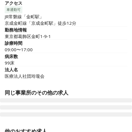
アクセス
車通勤可
JR常磐線「金町駅」

京成金町線「京成金町駅」徒歩12分
勤務地情報
東京都葛飾区金町1-9-1
診療時間
09:00〜17:00
病床数
99床
法人名
医療法人社団玲瓏会
同じ事業所のその他の求人
正看護師
正社員（常勤）
他のおすすめ求人