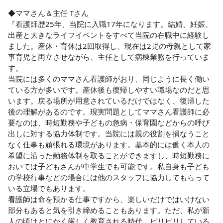
◆ママさん＆主任 Tさん

『看護師歴25年、当院に入職17年になります。結婚、妊娠、
出産と大きなライフイベントをすべて当院の在職中に経験し
ました。産休・育休は2回取得し、現在は2児の母親として家
事育児と両立させながら、主任として病棟業務を行っていま
す。

当院には多くのママさん看護師がおり、同じように長く働い
ている方が多いです。産休後も復帰しやすい職場なのだと思
います。戻る場所が用意されているだけではなく、復帰した
後の理解があるのです。現実問題としてママさん看護師に必
要なのは、時短勤務や子どもの急病・保育園などからの呼び
出しに対する協力体制です。当院には親の役割を損なうこと
なく仕事も頑張れる環境があります。基本的には働く本人の
希望に沿った勤務体制を取ることができますし、時短勤務に
おいては子どもさんが中学生でも可能です。私自身も子ども
の学校行事などの場合には他のスタッフに協力してもらって
いる立場でもあります。

看護師は命を預かる仕事ですから、楽しいだけではいけない
部分もあると気を引き締めることもあります。ただ、私が新
人の頃はとにかく厳しく教育される時代。ピリピリしている