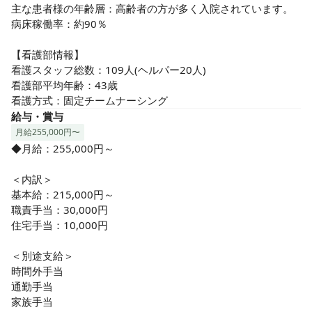
有給消化率ほぼ100％。連休を取得して旅行に行く方も◎メ
主な患者様の年齢層：高齢者の方が多く入院されています。

モリアル休暇制度を利用して、誕生日をお休みにしたり、お
病床稼働率：約90％

休みが取りやすい環境です♪2013年9月からは電子カルテ(SSI)
を導入し、その他、管理・業務効率アップに取り組んでいる
【看護部情報】

こともあり、残業時間も月平均2～3時間程度と少ないです♪

看護スタッフ総数：109人(ヘルパー20人)

看護部平均年齢：43歳

❸誰もが働きやすい職場！

看護方式：固定チームナーシング
子育て世代のナースも多く育休復帰率ほぼ100％です。勤務
給与・賞与
スタイルも様々なので、ご自身に合った働き方が可能です♪子
月給255,000円〜
育て経験がある管理者も多いので、お子様に関する急なお休
◆月給：255,000円～

みにも寛大な環境があります。

＜内訳＞

❹幅広い知識と技術が身につく環境！スキルアップも◎

基本給：215,000円～

内科、外科、整形外科、泌尿器科、透析など複数の疾患を持
職責手当：30,000円

った患者さんの看護が幅広く学べます。新卒～経験豊富な方
住宅手当：10,000円

まで様々なスタッフがいるので、それぞれのステージに合わ
せた教育体制も整っています。（教育体制参照）
＜別途支給＞

時間外手当

通勤手当

家族手当
