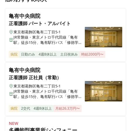
外来・手術室・内視鏡室兼務／【有給消化率100%★産
休・育休後の復職率100％★残業ほぼなし】スタッフが
亀有中央病院
明るく活気溢れる急性期病院です♪
正看護師
パート・アルバイト
東京都葛飾区亀有二丁目5-1
JR常磐線・東京メトロ千代田線「亀有
正看護師
パート・アルバイト
駅」徒歩15分、亀有駅行バス「修徳学園
《非常勤週3日〜》急性期病棟【有給消化率100%★産
入口」徒歩2分
休・育休後の復職率100％★残業ほぼなし】スタッフが
病院
日勤のみ
4週8休以上
土日祝休み
時給2000円〜
明るく活気溢れる急性期病院です♪
亀有中央病院
正看護師
正社員（常勤）
准看護師
正社員（常勤）
東京都葛飾区亀有二丁目5-1
透析室看護師募集！【17時まで勤務★有給消化率
JR常磐線・東京メトロ千代田線「亀有
100%★残業ほぼなし】スタッフが明るく活気溢れる急
駅」徒歩15分、亀有駅行バス「修徳学園
性期病院です♪
入口」徒歩2分
病院
2交代
4週8休以上
月給26.3万円〜
正看護師
正社員（常勤）
NEW
《2交代》地域包括ケア病棟【有給消化率100%★産休・
多機能型事業所シンフォニー