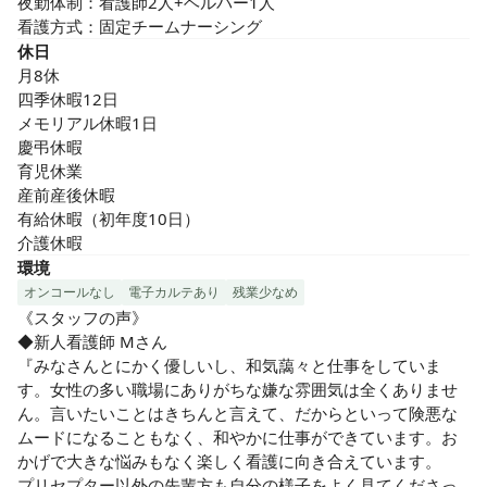
夜勤体制：看護師2人+ヘルパー1人

看護方式：固定チームナーシング
休日
月8休

四季休暇12日

メモリアル休暇1日

慶弔休暇

育児休業

産前産後休暇

有給休暇（初年度10日）

介護休暇
環境
オンコールなし
電子カルテあり
残業少なめ
《スタッフの声》

◆新人看護師 Mさん

『みなさんとにかく優しいし、和気藹々と仕事をしていま
す。女性の多い職場にありがちな嫌な雰囲気は全くありませ
ん。言いたいことはきちんと言えて、だからといって険悪な
ムードになることもなく、和やかに仕事ができています。お
かげで大きな悩みもなく楽しく看護に向き合えています。

プリセプター以外の先輩方も自分の様子をよく見てくださっ