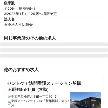
病床数
全60床（療養病床）

※2026年1月に120床へ増床予定
法人名
医療法人社団睦会
同じ事業所のその他の求人
准看護師
正社員（常勤）
他のおすすめ求人
【病棟看護師】津田沼駅近くの慢性期病院◎残業月5時
間◎手当充実◎賞与3.1ヶ月
セントケア訪問看護ステーション船橋
正看護師
正社員（常勤）
千葉県船橋市北本町一丁目10-15
正看護師
パート・アルバイト
東武アーバンライン線「新船橋駅」徒歩5
【夜勤専従看護師｜非常勤】週1～◎残業ほぼなし◎W
分
ワーク・副業OK◎高収入◎