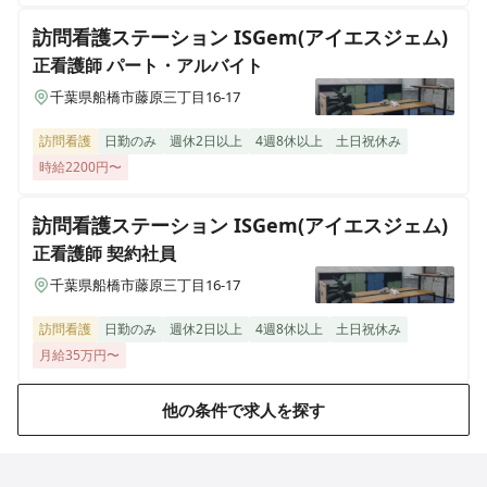
【病棟看護師｜非常勤】週1～◎残業ほぼなし◎ライフ
ステージに合わせて長く働ける環境
訪問看護ステーション ISGem(アイエスジェム)
正看護師
パート・アルバイト
千葉県船橋市藤原三丁目16-17
訪問看護
日勤のみ
週休2日以上
4週8休以上
土日祝休み
時給2200円〜
訪問看護ステーション ISGem(アイエスジェム)
正看護師
契約社員
千葉県船橋市藤原三丁目16-17
訪問看護
日勤のみ
週休2日以上
4週8休以上
土日祝休み
月給35万円〜
他の条件で求人を探す