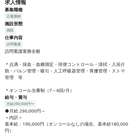
求人情報
募集職種
正看護師
施設形態
病院
仕事内容
訪問看護
訪問看護業務全般

＊点滴・採血・血糖測定・排便コントロール・清拭・入浴介
助・バルン管理・吸引・人工呼吸器管理・胃瘻管理・ストマ
管理　等

＊オンコール当番制（7～8回/月）
給与・賞与
月給290,000円〜
◆月給 290,000円～

＜内訳＞

基本給：190,000円（オンコールなしの場合、基本給180,000
円）
