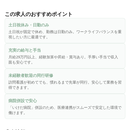
千葉県船橋市にある「いけだ病院」併設の「いけだ訪問看護
ステーション」は、健康増進や予防的なケアから終末期ケア
この求人のおすすめポイント
まで、心のこもったケアで在宅療養をサポートしています。
スタッフみんなが「やさしさ・親しみやすさ」を心がけ、ご
土日祝休み・日勤のみ
利用者様はもちろん、ご家族の方にもしっかりと寄り添い、
土日祝が固定で休め、勤務は日勤のみ。ワークライフバランスを重
きめ細やかなケアに努めています。

視したい方に最適です。
ご利用者様がどんどん増えている状況で、スタッフも毎日忙
充実の給与と手当
しく訪問しています。今後も変わらずに質の良いサービスを
月給29万円以上、経験加算や昇給・賞与あり。手厚い手当で収入
提供するため、私たちと一緒に働いてくれる仲間を募集して
面も安心です。
います！

訪問看護は未経験で不安という方も慣れるまでは先輩が同行
未経験者歓迎の同行研修
しますので、安心してくださいね。待遇面では充実した手当
訪問看護が初めてでも、慣れるまで先輩が同行。安心して業務を習
や昇給・賞与もあります！社会保険も完備しているなど、福
得できます。
利厚生も充実しています。

病院併設で安心
当ステーションは人柄重視！スタッフとの協調性や柔軟な対
「いけだ病院」併設のため、医療連携がスムーズで安定した環境で
応が取れる方、そして訪問看護に興味がある方、ぜひ、ご応
働けます。
募ください！お待ちしています。