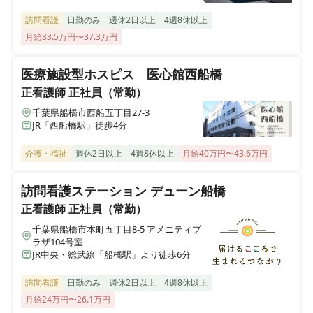
訪問看護
日勤のみ
週休2日以上
4週8休以上
月給33.5万円〜37.3万円
正看護師
正社員（常勤）
【病棟看護師】津田沼駅近くの慢性期病院◎残業月5時
医療施設型ホスピス 医心館西船橋
間◎手当充実◎賞与3.1ヶ月
正看護師
正社員（常勤）
千葉県船橋市西船五丁目27-3
JR「西船橋駅」徒歩4分
正看護師
パート・アルバイト
【病棟看護師｜非常勤】週1～◎残業ほぼなし◎ライフ
介護・福祉
週休2日以上
4週8休以上
月給40万円〜43.6万円
ステージに合わせて長く働ける環境
訪問看護ステーション デューン船橋
正看護師
正社員（常勤）
准看護師
パート・アルバイト
千葉県船橋市本町五丁目8-5 アメニティプ
【夜勤専従看護師｜非常勤】週1～◎残業ほぼなし◎W
ラザ104号室
ワーク・副業OK◎高収入◎
JR中央・総武線「船橋駅」より徒歩6分
訪問看護
日勤のみ
週休2日以上
4週8休以上
月給24万円〜26.1万円
准看護師
パート・アルバイト