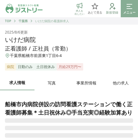
ジストリー 看護師の転職マッチング
求人を
あとで見る
新規登録
メニュー
出したい
TOP
千葉県
いけだ病院の看護師求人
2025/8/6
更新
いけだ病院
正看護師 / 正社員（常勤）
千葉県船橋市前原東1丁目6-4
病院
日勤のみ
土日祝休み
月給29万円〜
求人情報
写真
事業所情報
他の求人
船橋市内病院併設の訪問看護ステーションで働く正
看護師募集＊土日祝休み◎手当充実◎経験加算あり