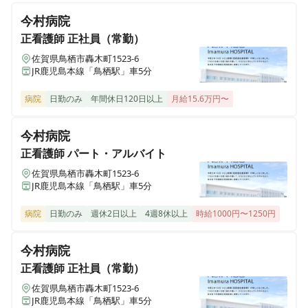
社宅あり】総合心療科をもつ病院です✨
今村病院
正看護師
正社員（常勤）
佐賀県鳥栖市轟木町1523-6
准看護師
パート・アルバイト
JR鹿児島本線「鳥栖駅」車5分
【非常勤｜24時間託児所あり｜扶養内◎】オシャレな設
備「そっと、あなたと心のケア」認知症治療や児童思春
病院
日勤のみ
年間休日120日以上
月給15.6万円〜
期、ストレスケアにも特化した“心のケア”の専門病院で
す。
今村病院
正看護師
パート・アルバイト
正看護師
パート・アルバイト
佐賀県鳥栖市轟木町1523-6
JR鹿児島本線「鳥栖駅」車5分
【非常勤｜24時間託児所あり｜扶養内◎】オシャレな設
備「そっと、あなたと心のケア」認知症治療や児童思春
病院
日勤のみ
週休2日以上
4週8休以上
時給1000円〜1250円
期、ストレスケアにも特化した“心のケア”の専門病院で
す。
今村病院
正看護師
正社員（常勤）
佐賀県鳥栖市轟木町1523-6
JR鹿児島本線「鳥栖駅」車5分