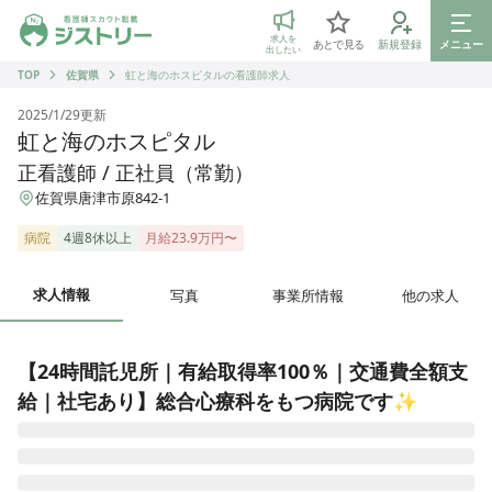
ジストリー 看護師の転職マッチング
求人を
あとで見る
新規登録
メニュー
出したい
TOP
佐賀県
虹と海のホスピタルの看護師求人
2025/1/29
更新
虹と海のホスピタル
正看護師 / 正社員（常勤）
佐賀県唐津市原842-1
病院
4週8休以上
月給23.9万円〜
求人情報
写真
事業所情報
他の求人
【24時間託児所｜有給取得率100％｜交通費全額支
給｜社宅あり】総合心療科をもつ病院です✨