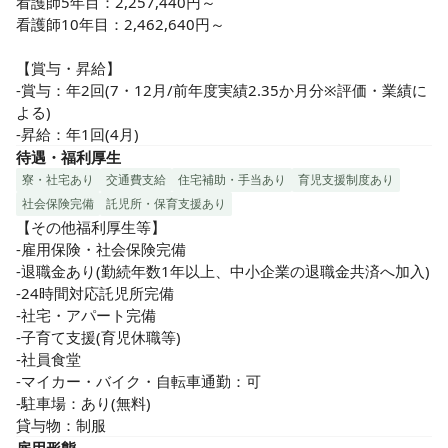
看護師5年目：2,257,440円～

看護師10年目：2,462,640円～

【賞与・昇給】

-賞与：年2回(7・12月/前年度実績2.35か月分※評価・業績に
よる)

-昇給：年1回(4月)
待遇・福利厚生
寮・社宅あり
交通費支給
住宅補助・手当あり
育児支援制度あり
社会保険完備
託児所・保育支援あり
【その他福利厚生等】

-雇用保険・社会保険完備

-退職金あり(勤続年数1年以上、中小企業の退職金共済へ加入)

-24時間対応託児所完備

-社宅・アパート完備

-子育て支援(育児休職等)

-社員食堂

-マイカー・バイク・自転車通勤：可

-駐車場：あり(無料)

貸与物：制服