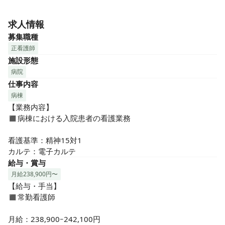
「虹と海のホスピタル」では、常におひとりおひとりに寄り
添い、さまざまな専門スタッフがひとつのチームとして提供
求人情報
する「良質の医療」と、心のケアに大切な「五感で感じるや
募集職種
すらぎと癒しの環境」を提供しております。

正看護師
  私たちと一緒に、「新しい病院の姿」を目指し挑戦してくだ
施設形態
さる方をお待ちしております♪

病院
仕事内容
◼︎◼︎アピールポイント◼︎◼︎

病棟
【業務内容】

◇ 充実の福利厚生と綺麗で安らぐ設備◇

◼︎病棟における入院患者の看護業務

◆単身用・ファミリー社宅などライフスタイルに合わせた職
員住宅のご用意あり！遠方の方も歓迎です！

看護基準：精神15対1

◆おしゃれな社員食堂で、シェフ監修のおいしくてヘルシー
カルテ：電子カルテ
なランチが食べられます♪

給与・賞与
◆24時間365日対応の託児所完備なので、安心してお子様を
月給238,900円〜
預けて働いていただけます！

【給与・手当】

◼︎常勤看護師

◇ 誇りとやりがいを感じていただけるよう、教育・サポート
体制も整備◇

月給：238,900ｰ242,100円
