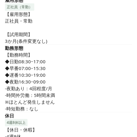
雇用形態
正社員（常勤）
【雇用形態】

正社員・常勤

【試用期間】

3か月(条件変更なし)
勤務形態
【勤務時間】

◆日勤08:30ｰ17:00 

◆早番07:00ｰ15:30  

◆遅番10:30ｰ19:00

◆夜勤16:30ｰ09:00

-夜勤あり：4回程度/月

-時間外労働：5時間未満

※ほとんど発生しません

-時短勤務：なし
休日
4週8休以上
【休日・休暇】

-4週8休
