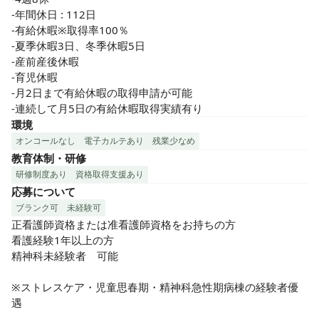
-年間休日 : 112日

-有給休暇※取得率100％

-夏季休暇3日、冬季休暇5日

-産前産後休暇

-育児休暇

-月2日まで有給休暇の取得申請が可能

-連続して月5日の有給休暇取得実績有り
環境
オンコールなし
電子カルテあり
残業少なめ
教育体制・研修
研修制度あり
資格取得支援あり
応募について
ブランク可
未経験可
正看護師資格または准看護師資格をお持ちの方

看護経験1年以上の方

精神科未経験者　可能

※ストレスケア・児童思春期・精神科急性期病棟の経験者優
遇