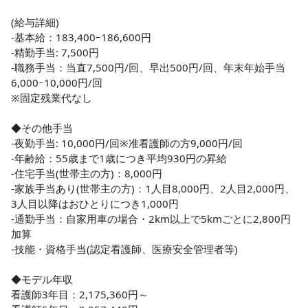
◆院内外の研修への参加はもちろん、認定看護師育成にも力
を入れています！

(給与詳細)

◆費用については全額病院負担、勤務時間として参加できま
-基本給：183,400ｰ186,600円

す。

-精勤手当: 7,500円

◆認定看護師、診療情報管理士、医療経営士などの業務に関
-職務手当：当直7,500円/回、早出500円/回、年末年始手当
係のある資格取得に関わる費用も病院が全額負担しておりま
6,000ｰ10,000円/回

す♪
※固定残業代なし

◆その他手当

-夜勤手当: 10,000円/回※准看護師の方9,000円/回

-年齢給：55歳まで1歳につき平均930円の昇給

-住宅手当(世帯主の方)：8,000円

-家族手当あり(世帯主の方)：1人目8,000円、2人目2,000円、
3人目以降はおひとりにつき1,000円

-通勤手当：自家用車の場合・2km以上で5kmごとに2,800円
加算

-技能・資格手当(認定看護師、医療安全管理者等)

◆モデル年収

看護師3年目：2,175,360円～
