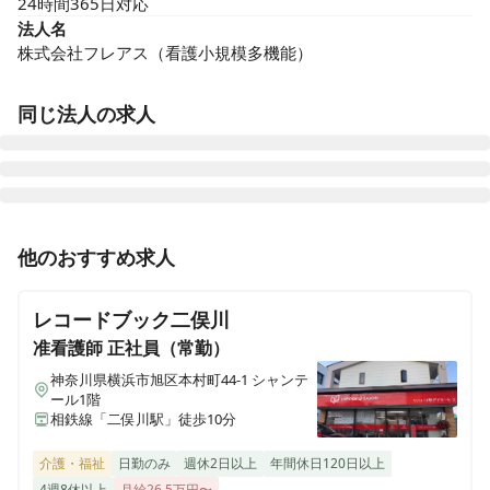
24時間365日対応
法人名
株式会社フレアス（看護小規模多機能）
同じ法人の求人
フレアス看護小規模多機能元橋本
他のおすすめ求人
神奈川県相模原市緑区元橋本町36-27
レコードブック二俣川
フレアス看護小規模多機能水戸
茨城県水戸市堀町1810-1
准看護師
正社員（常勤）
神奈川県横浜市旭区本村町44-1 シャンテ
ール1階
フレアス看護小規模多機能県立美術館前
相鉄線「二俣川駅」徒歩10分
静岡県静岡市駿河区谷田34-5
介護・福祉
日勤のみ
週休2日以上
年間休日120日以上
フレアス看護小規模多機能 上溝
4週8休以上
月給26.5万円〜