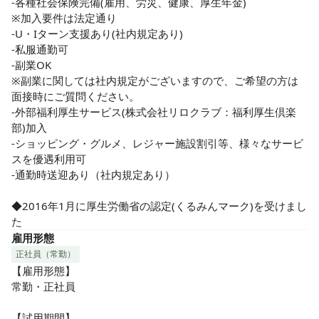
-各種社会保険完備(雇用、労災、健康、厚生年金)

※加入要件は法定通り

-U・Iターン支援あり(社内規定あり)

-私服通勤可

-副業OK

※副業に関しては社内規定がございますので、ご希望の方は
面接時にご質問ください。

-外部福利厚生サービス(株式会社リロクラブ：福利厚生倶楽
部)加入

-ショッピング・グルメ、レジャー施設割引等、様々なサービ
スを優遇利用可

-通勤時送迎あり（社内規定あり）

◆2016年1月に厚生労働省の認定(くるみんマーク)を受けまし
た
雇用形態
正社員（常勤）
【雇用形態】

常勤・正社員

【試用期間】
