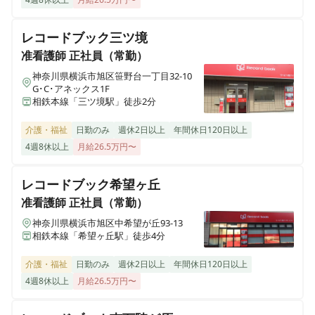
神奈川県相模原市中央区上溝二丁目3-12
レコードブック三ツ境
フレアス看護小規模多機能 厚木
准看護師
正社員（常勤）
神奈川県厚木市恩名三丁目21-8
神奈川県横浜市旭区笹野台一丁目32-10
G･C･アネックス1F
相鉄本線「三ツ境駅」徒歩2分
フレアス看護小規模多機能越谷
埼玉県越谷市東大沢一丁目27-9（地番）
介護・福祉
日勤のみ
週休2日以上
年間休日120日以上
4週8休以上
月給26.5万円〜
フレアス看護小規模多機能相模原
神奈川県相模原市中央区上溝二丁目3-11
レコードブック希望ヶ丘
准看護師
正社員（常勤）
神奈川県横浜市旭区中希望が丘93-13
相鉄本線「希望ヶ丘駅」徒歩4分
介護・福祉
日勤のみ
週休2日以上
年間休日120日以上
4週8休以上
月給26.5万円〜