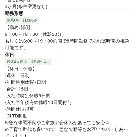
3か月(条件変更なし)
勤務形態
副業OK
日勤のみ
【勤務時間】

9：00～18：00（休憩60分）

もしくは8:00～19：00の間で8時間勤務であれば時間の相談
可能です。
休日
週休2日以上
4週8休以上
【休日・休暇】

-週休二日制

-年間特別休暇7日間

-合計115日

-入社時特別休暇5日間

-入社半年後有給休暇10日間付与

-時間休取得可

-GLTD制度

※急な体調不良やご家族都合休みがあっても安心☆

※子育て世代も多いので、急な欠勤等もお互いカバーしあっ
ています！