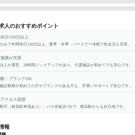
法人 光陽会「横浜いずみ台病院」が運営する住宅型有料老人ホーム
で看護業務を担っていただける方を募集しています。

求人のおすすめポイント
機関併設による24 時間体制のバックアップがあり、介護施設が初
安心して業務に取り組めます。

休日120日以上
、医療法人ならではの強みとして、病院との密な医療連携、併設施
のみで年間休日120日以上。夏季・冬季・バースデー休暇で私生活も充実。
連携を日常的に経験できるため、在宅医療・地域包括ケアへの理解
方にも最適な環境です。

療連携が充実
法人が運営。24時間バックアップがあり、介護施設が初めてでも安心です。
庭と両立しやすく、長く働ける職場環境

のみ、夏季休暇3日・冬季休暇5日に加え、バースデー休暇も付与、
験・ブランクOK
計120日あります。

施設勤務が初めての方やブランクのある方も、手厚いサポートで安心です。
クライフバランスを重視したい方や、子育てと両立したい方にも働
です。

勤アクセス抜群
勤可（格安駐車場あり）。バス停徒歩1分で、横浜駅からも好立地です。
クセス良好・車通勤も可能

用駐車場を月額1,000 円で利用できます。近隣と比べても非常にリ
す。

情報
通勤の場合は、JR「東戸塚駅」または相鉄いずみ野線「弥生台駅」
職種
可能。
