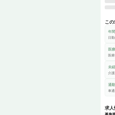
医療
常勤
この
医療
方も
年間
また
日勤
介護
たい
医
医療
◎家
日勤
未経
日は合
介護
ワー
い職場
通
車通
◎ア
職員
ブルで
求人
電車
募集
ス利用