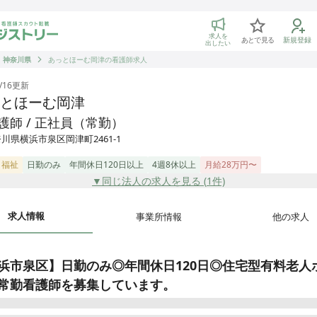
トリー 看護師の転職マッチング
求人を
あとで見る
新規登録
出したい
神奈川県
あっとほーむ岡津の看護師求人
/16
更新
とほーむ岡津
護師 / 正社員（常勤）
川県横浜市泉区岡津町2461-1
・福祉
日勤のみ
年間休日120日以上
4週8休以上
月給28万円〜
▼同じ法人の求人を見る (
1
件)
求人情報
事業所情報
他の求人
浜市泉区】日勤のみ◎年間休日120日◎住宅型有料老人
常勤看護師を募集しています。