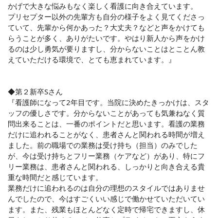
かげで大きな悩みもなく楽しく看護に向き合えています。

プリセプター以外の先輩方も自分の様子をよく見てくださっ
ていて、先輩から何かあった？大丈夫？などと声をかけても
らうことが多く、ありがたいです。やはり新人から声をかけ
るのは少し勇気が要りますし、分からないことはとことん教
えていただける環境で、とても恵まれています。』

◆第２新卒Sさん

『看護師になって2年目です。当院に決めたきっかけは、スタ
ッフの優しさです。分からないことがあっても気兼ねなく質
問出来ることは、一番のポイントだと思います。看護の業務
だけに追われることがなく、患者さんと関われる時間が増え
ました。前の職場での業務は受け持ち（担当）のみでした
が、今は受け持ちとフリー業務（ケアなど）があり、特にフ
リー業務は、患者さんと関われる、しっかりと向き合える貴
重な時間だと感じています。

業務だけに追われるのは自分の理想のスタイルではありませ
んでしたので、今はすごくいい感じで働かせていただいてい
ます。また、残業もほとんどなく定時で帰宅できますし、休