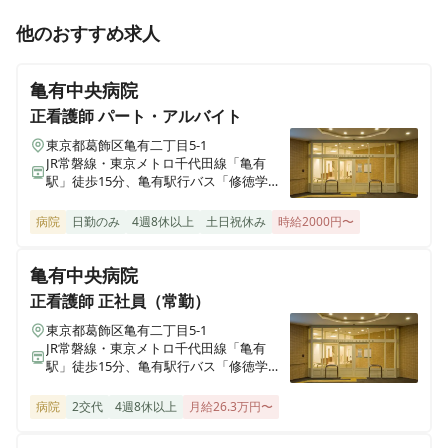
正看護師
正社員（常勤）
他のおすすめ求人
外来・手術室・内視鏡室兼務／【有給消化率100%★産
休・育休後の復職率100％★残業ほぼなし】スタッフが
亀有中央病院
明るく活気溢れる急性期病院です♪
正看護師
パート・アルバイト
東京都葛飾区亀有二丁目5-1
JR常磐線・東京メトロ千代田線「亀有
正看護師
パート・アルバイト
駅」徒歩15分、亀有駅行バス「修徳学園
《非常勤週3日〜》急性期病棟【有給消化率100%★産
入口」徒歩2分
休・育休後の復職率100％★残業ほぼなし】スタッフが
病院
日勤のみ
4週8休以上
土日祝休み
時給2000円〜
明るく活気溢れる急性期病院です♪
亀有中央病院
正看護師
正社員（常勤）
准看護師
正社員（常勤）
東京都葛飾区亀有二丁目5-1
透析室看護師募集！【17時まで勤務★有給消化率
JR常磐線・東京メトロ千代田線「亀有
100%★残業ほぼなし】スタッフが明るく活気溢れる急
駅」徒歩15分、亀有駅行バス「修徳学園
性期病院です♪
入口」徒歩2分
病院
2交代
4週8休以上
月給26.3万円〜