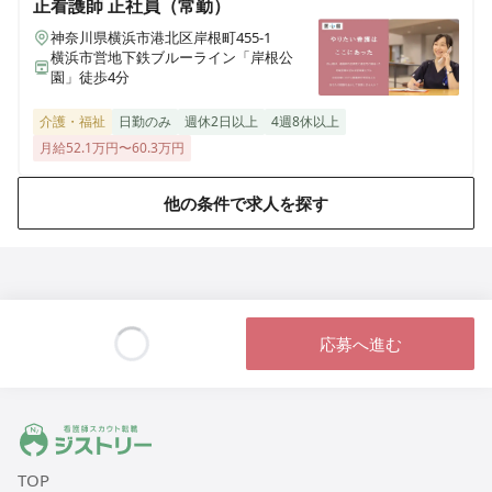
正看護師
正社員（常勤）
透析室看護師募集！【17時まで勤務★有給消化率
100%★残業ほぼなし】スタッフが明るく活気溢れる急
神奈川県横浜市港北区岸根町455-1
性期病院です♪
横浜市営地下鉄ブルーライン「岸根公
園」徒歩4分
介護・福祉
日勤のみ
週休2日以上
4週8休以上
准看護師
正社員（常勤）
月給52.1万円〜60.3万円
オペ室看護師募集！【有給消化率100%★産休・育休後
の復職率100％★残業ほぼなし】スタッフが明るく活気
他の条件で求人を探す
溢れる急性期病院です♪
正看護師
パート・アルバイト
《非常勤週3日〜》地域包括ケア病棟【有給消化率
100%★産休・育休後の復職率100％★残業ほぼなし】
応募へ進む
スタッフが明るく活気溢れる急性期病院です♪
Loading...
ジストリー 看護師の転職マッチング
正看護師
正社員（常勤）
《日勤のみ》急性期病棟【有給消化率100%★産休・育
TOP