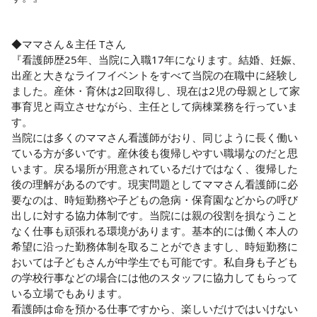
◆ママさん＆主任 Tさん

『看護師歴25年、当院に入職17年になります。結婚、妊娠、
出産と大きなライフイベントをすべて当院の在職中に経験し
ました。産休・育休は2回取得し、現在は2児の母親として家
事育児と両立させながら、主任として病棟業務を行っていま
す。

当院には多くのママさん看護師がおり、同じように長く働い
ている方が多いです。産休後も復帰しやすい職場なのだと思
います。戻る場所が用意されているだけではなく、復帰した
後の理解があるのです。現実問題としてママさん看護師に必
要なのは、時短勤務や子どもの急病・保育園などからの呼び
出しに対する協力体制です。当院には親の役割を損なうこと
なく仕事も頑張れる環境があります。基本的には働く本人の
希望に沿った勤務体制を取ることができますし、時短勤務に
おいては子どもさんが中学生でも可能です。私自身も子ども
の学校行事などの場合には他のスタッフに協力してもらって
いる立場でもあります。

看護師は命を預かる仕事ですから、楽しいだけではいけない