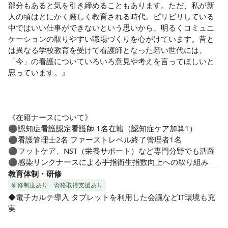
部分もあると気を引き締めることもあります。ただ、私が新
人の頃はとにかく厳しく教育される時代。ピリピリしている
中ではいい仕事ができないという思いから、明るくコミュニ
ケーションの取りやすい職場づくりを心がけています。昔と
は異なる学校教育を受けて看護師となった若い世代には、
「今」の看護についていろいろ意見や考えを言ってほしいと
思っています。』

《在籍ナースについて》

⚫︎認知症看護認定看護師 1名在籍（認知症ケア加算1）

⚫︎看護管理士2名 ファーストレベル終了管理者1名

⚫︎フットケア、NST（栄養サポート）など専門分野でも活躍

⚫︎感染リンクナースによる手指衛生指数向上への取り組み
教育体制・研修
研修制度あり
資格取得支援あり
◆電子カルテ導入 タブレットを利用した会議などIT環境も充
実
