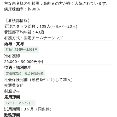
有給消化率ほぼ100％。連休を取得して旅行に行く方も◎お
主な患者様の年齢層：高齢者の方が多く入院されています。

休みが取りやすい環境です♪2013年9月からは電子カルテ(SSI)
病床稼働率：約90％

を導入し、その他、管理・業務効率アップに取り組んでいる
こともあり、残業時間も月平均2～3時間程度と少ないです♪

【看護部情報】

看護スタッフ総数：109人(ヘルパー20人)

❸誰もが働きやすい職場！

看護部平均年齢：43歳

子育て世代のナースも多く育休復帰率ほぼ100％です。勤務
看護方式：固定チームナーシング
スタイルも様々なので、ご自身に合った働き方が可能です♪子
給与・賞与
育て経験がある管理者も多いので、お子様に関する急なお休
時給1,724円〜2,068円
みにも寛大な環境があります。

准看護師

25,000～30,000円/回
❹幅広い知識と技術が身につく環境！スキルアップも◎

待遇・福利厚生
内科、外科、整形外科、泌尿器科、透析など複数の疾患を持
交通費支給
社会保険完備
った患者さんの看護が幅広く学べます。新卒～経験豊富な方
社会保険完備（勤務条件に応じて加入）

まで様々なスタッフがいるので、それぞれのステージに合わ
交通費支給

せた教育体制も整っています。（教育体制参照）
制服貸与
雇用形態
パート・アルバイト
試用期間：3ヶ月（同条件）
勤務形態