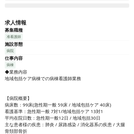
『金町中央病院』は、1960年に設立されてから、急性期病院
として地域の皆様に支えられてきました。当初より急性期二
求人情報
次救急病院として、より多くの医療ニーズに応え、現在は急
募集職種
性期(59床)だけでなく、回復期（地域包括ケア病棟：40床）
准看護師
の病床機能を有しております。身体機能の回復を図りながら
施設形態
退院に向けての準備を整えられる病院となっています。
病院
≪2005年に建物や設備をリニューアルオープンしています
仕事内容
♪≫

病棟
◆業務内容

☆★おすすめポイント★☆

地域包括ケア病棟での病棟看護師業務

❶風通しの良い職場！

急性期病院ではありますが、スタッフの雰囲気が穏やかで、
みなさん和やかにお仕事をしています。お互いを認め合い、
【病院概要】

意見を受け入れ合える職場です♪「スタッフの声」からも《み
病床数：99床(急性期一般 59床 / 地域包括ケア 40床)

んなが優しい！》《転職の決め手は人間関係の良さ》など聞
看護基準：急性期一般 7対1/地域包括ケア 13対1

かれています♪

平均在院日数：急性期一般12日 / 地域包括30日

主な患者様の疾患：肺炎 / 尿路感染 / 消化器系の疾患 / 大腿
❷仕事もプライベートも充実！

骨頚部骨折
