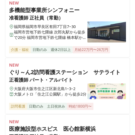
正看護師
正社員（常勤）
NEW
《2交代》地域包括ケア病棟【有給消化率100%★産休・
多機能型事業所シンフォニー
育休後の復職率100％★残業ほぼなし】スタッフが明る
准看護師
正社員（常勤）
く活気溢れる急性期病院です♪
福岡県福岡市早良区有田7丁目7−30
福岡市営地下鉄七隈線 次郎丸駅から徒歩
で20分 福岡市営地下鉄七隈線 橋本駅から
徒歩で23分
正看護師
正社員（常勤）
介護・福祉
日勤のみ
週休2日以上
月給22万円〜26万円
《2交代》急性期病棟【有給消化率100%★産休・育休後
の復職率100％★残業ほぼなし】スタッフが明るく活気
溢れる急性期病院です♪
NEW
ぐり～ん2訪問看護ステーション サテライト
正看護師
パート・アルバイト
正看護師
正社員（常勤）
大阪府大阪市住之江区新北島1ｰ3ｰ2
《日勤のみ》地域包括ケア病棟【有給消化率100%★産
大阪メトロ「住之江公園駅」から徒歩2分
休・育休後の復職率100％★残業ほぼなし】スタッフが
訪問看護
日勤のみ
土日祝休み
時給1800円〜
明るく活気溢れる急性期病院です♪
NEW
医療施設型ホスピス 医心館新横浜
正看護師
正社員（常勤）