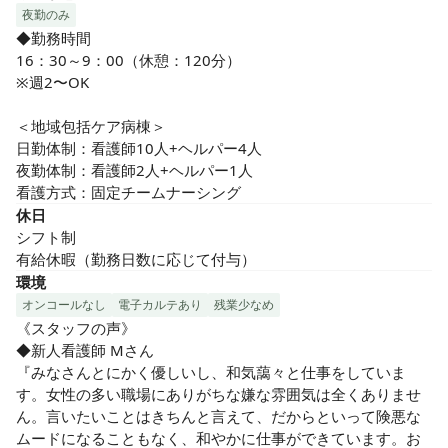
夜勤のみ
◆勤務時間

16：30～9：00（休憩：120分）

※週2〜OK

＜地域包括ケア病棟＞

日勤体制：看護師10人+ヘルパー4人

夜勤体制：看護師2人+ヘルパー1人

看護方式：固定チームナーシング
休日
シフト制

有給休暇（勤務日数に応じて付与）
環境
オンコールなし
電子カルテあり
残業少なめ
《スタッフの声》

◆新人看護師 Mさん

『みなさんとにかく優しいし、和気藹々と仕事をしていま
す。女性の多い職場にありがちな嫌な雰囲気は全くありませ
ん。言いたいことはきちんと言えて、だからといって険悪な
ムードになることもなく、和やかに仕事ができています。お