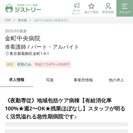
ジストリー 看護師の転職マッチング
求人を
あとで見る
新規登録
メニュー
出したい
TOP
東京都
金町中央病院の看護師求人
2025/3/5
更新
金町中央病院
准看護師 / パート・アルバイト
東京都葛飾区金町1-9-1
病院
夜勤のみ
時給1724円〜2068円
求人情報
写真
事業所情報
他の求人
《夜勤専従》地域包括ケア病棟【有給消化率
100%★週2〜OK★残業ほぼなし】スタッフが明る
く活気溢れる急性期病院です♪