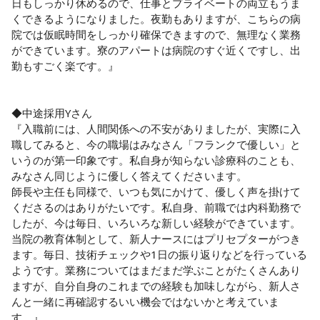
日もしっかり休めるので、仕事とプライベートの両立もうま
くできるようになりました。夜勤もありますが、こちらの病
院では仮眠時間をしっかり確保できますので、無理なく業務
ができています。寮のアパートは病院のすぐ近くですし、出
勤もすごく楽です。』

◆中途採用Yさん

『入職前には、人間関係への不安がありましたが、実際に入
職してみると、今の職場はみなさん「フランクで優しい」と
いうのが第一印象です。私自身が知らない診療科のことも、
みなさん同じように優しく答えてくださいます。

師長や主任も同様で、いつも気にかけて、優しく声を掛けて
くださるのはありがたいです。私自身、前職では内科勤務で
したが、今は毎日、いろいろな新しい経験ができています。
当院の教育体制として、新人ナースにはプリセプターがつき
ます。毎日、技術チェックや1日の振り返りなどを行っている
ようです。業務についてはまだまだ学ぶことがたくさんあり
ますが、自分自身のこれまでの経験も加味しながら、新人さ
んと一緒に再確認するいい機会ではないかと考えていま
す。』
