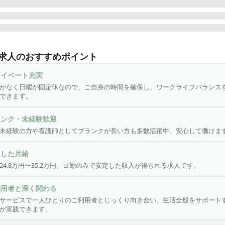
勤なし|日曜定休 ♪

サービスにおける看護業務全般をお任せします。

求人のおすすめポイント
利用者の健康管理、服薬管理

ライベート充実
や褥瘡(床ずれ)処置、浴後の軟膏塗布、爪切り

がなく日曜が固定休なので、ご自身の時間を確保し、ワークライフバランス
能訓練の計画策定や訓練実務、モニタリング

できます。
腔機能の計画策定・訓練実務、モニタリング

業務の補助

ランク・未経験歓迎
記録

未経験の方や看護師としてブランクが長い方も多数活躍中。安心して働けま
利用者やご家族への相談援助

の他、上記に付帯する業務

定した月給
24.8万円〜35.2万円。日勤のみで安定した収入が得られる求人です。
務効率化のため記録業務や勤怠管理は専用アプリを使用しています。
単な文字入力（メール打ち程度）ができれば問題ございません。

利用者と深く関わる
サービスで一人ひとりのご利用者とじっくり向き合い、生活全般をサポート
が実践できます。
んな方にピッタリ／
