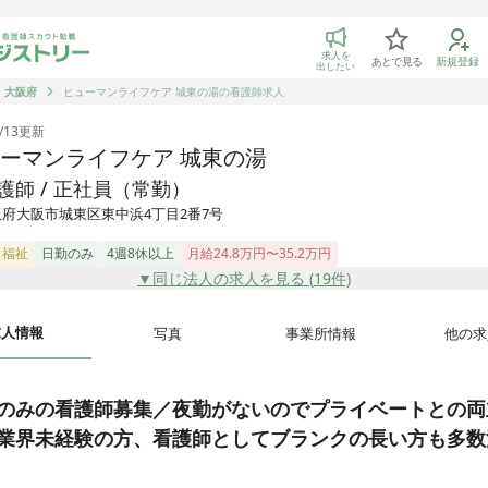
トリー 看護師の転職マッチング
求人を
あとで見る
新規登録
出したい
大阪府
ヒューマンライフケア 城東の湯の看護師求人
/13
更新
ーマンライフケア 城東の湯
護師 / 正社員（常勤）
阪府大阪市城東区東中浜4丁目2番7号
・福祉
日勤のみ
4週8休以上
月給24.8万円〜35.2万円
▼同じ法人の求人を見る (
19
件)
求人情報
写真
事業所情報
他の求
のみの看護師募集／夜勤がないのでプライベートとの両
業界未経験の方、看護師としてブランクの長い方も多数