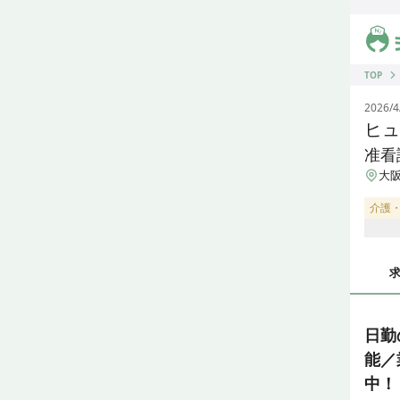
ジス
TOP
2026/4
ヒュ
准看
大
介護
日勤
能／
中！