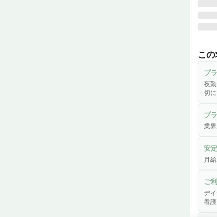
♪ 夜
デイ
この
・ご
プ
・傷
夜勤
・機
切に
・口
・介護
ブ
・各種
業界
・ご
・そ
安
月給
※業
※簡
ご
デイ
看護
＼こ