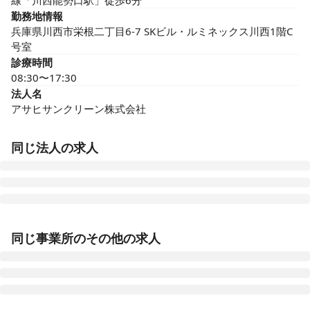
線「川西能勢口駅」徒歩6分
勤務地情報
兵庫県川西市栄根二丁目6-7 SKビル・ルミネックス川西1階C
号室
診療時間
08:30〜17:30
法人名
アサヒサンクリーン株式会社
同じ法人の求人
在宅介護センター姫路
同じ事業所のその他の求人
兵庫県姫路市北条口一丁目9 久宝寺ビル1階
在宅介護センター寝屋川
大阪府寝屋川市東大利町16-13