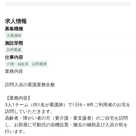
アサヒサンクリーンは1973年に創業、1977年に日本で初め
て訪問入浴サービス事業を開始し、設立しました。現在では
求人情報
全国200箇所以上の事業所を展開し、高齢者介護をトータル
募集職種
サポートしています。

正看護師
「訪問入浴」とは、介護保険を利用する在宅介護サービスの
施設形態
ひとつです。 自宅の浴槽での入浴が難しい方や、施設への通
訪問看護
所が難しい方のご自宅に専用の浴槽をお持ちし、入浴をサポ
仕事内容
ートするサービスです。 看護職員1名・介護職員2名の3人チ
ームで、入浴車で巡回します。

介護・福祉系
訪問看護
業務内容

■入浴看護師はお客様のバイタルチェックをし、当日の入浴可
否判断をします。

訪問入浴の看護業務全般

■1日平均6～8件訪問。1件あたり1時間程度。

■介護に関する資格不問！支店で約1週間の新入社員研修後、
【業務内容】

配属事業所で約1ヵ月間のＯＪＴ研修がございます。
3人1チーム（内1名が看護師）で1日6～8件ご利用者のお宅を
訪問していただきます。

高齢者・障がい者の方（要介護・要支援者）のご自宅を訪問
し、お部屋に可動式の浴槽設置・撤去の補助及び入浴介助を
行います｡
