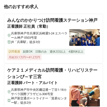
正看護師
正社員（常勤）
他のおすすめ求人
在宅介護センター明石
【川西市 / 川西池田駅】日勤のみ・夜勤なし◎日曜日休
兵庫県明石市桜町10-15Lapule2
み◎入浴訪問の看護師募集
みんなのかかりつけ訪問看護ステーション神戸
在宅介護センター門真
正看護師
正社員（常勤）
大阪府門真市新橋町8-8 喜多ビル1階
兵庫県神戸市兵庫区浜崎通5-24 エスペラ
准看護師
パート・アルバイト
ール神戸 0503号室
≪非常勤≫【川西市 / 川西池田駅】週1～5日◎Wワーク
JR「兵庫駅」徒歩3分
在宅介護センター新大阪
◎入浴訪問の看護師募集
大阪府大阪市淀川区西中島四丁目12-22 西中島ユーリプラザ201号室
訪問看護
副業OK
日勤のみ
週休2日以上
4週8休以上
月給33.1万円〜41.2万円
在宅介護センター大阪生野
准看護師
正社員（常勤）
大阪府大阪市生野区巽中一丁目12-24 COM PLAZA 巽中 A-5号室
【川西市 / 川西池田駅】日勤のみ・夜勤なし◎日曜日休
ケア２１メディカル訪問看護・リハビリステー
み◎入浴訪問の看護師募集
ションぴ～す三宮
在宅介護センター堺
正看護師
パート・アルバイト
大阪府堺市北区長曽根町3029-14プルミエールコート 1階102号室
兵庫県神戸市中央区磯辺通一丁目1-18カ
サベラ国際プラザビル306号室
在宅介護センター東大阪
神戸新交通ポートライナー「貿易センタ
大阪府東大阪市長田西二丁目1-26 A号
ー駅」徒歩2分