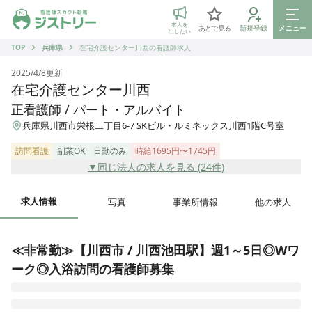
ジストリー 看護師の転職マッチング
求人を
あとで見る
新規登録
メニュー
出したい
TOP
兵庫県
在宅介護センター川西の看護師求人
2025/4/8
更新
在宅介護センター川西
正看護師 / パート・アルバイト
兵庫県川西市栄根二丁目6-7 SKビル・ルミネックス川西1階C号室
訪問看護
副業OK
日勤のみ
時給1695円〜1745円
▼同じ法人の求人を見る (
24
件)
求人情報
写真
事業所情報
他の求人
≪非常勤≫【川西市 / 川西池田駅】週1～5日◎Wワ
ーク◎入浴訪問の看護師募集