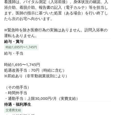
看護師は、バイタル測定（入浴前後）、身体状況の確認、入
浴介助、着脱介助、報告書の記入（電子カルテ）等を担当し
ます。医師の指示に基づいた処置（ある場合）を行い終了し
たら次のお宅へ向かいます。

※緊急時を除き医療行為の実施はありません。訪問入浴車の
運転もありません。
給与・賞与
時給1,695円〜1,745円
給与・手当

時給1,695〜1,745円

処遇改善手当：70円（時給に含む）

※昇給あり（非常勤就業規則により）

（その他手当）

・時間外手当

・通勤手当：上限30,000円/月（実費支給）
待遇・福利厚生
交通費支給