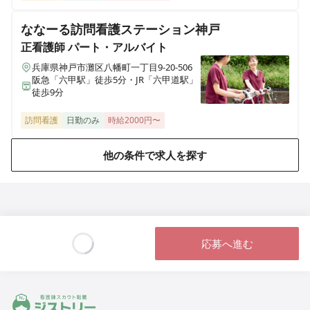
ななーる訪問看護ステーション神戸
在宅介護センター茨木
大阪府茨木市本町6-21 安田第3ビル101号室
正看護師
パート・アルバイト
兵庫県神戸市灘区八幡町一丁目9-20-506
阪急「六甲駅」徒歩5分・JR「六甲道駅」
在宅介護センター枚方
徒歩9分
大阪府枚方市走谷二丁目42-7 ドムール大倉1号室
訪問看護
日勤のみ
時給2000円〜
在宅介護センター大阪中央
大阪府大阪市西区南堀江四丁目2-9 芙蓉ビル1階1A号室
他の条件で求人を探す
在宅介護センター富田林
大阪府富田林市甲田一丁目3-6 アプローズ富田林102号室
在宅介護センター岸和田
応募へ進む
大阪府岸和田市土生町4187 EAST BOURNE1階
Loading...
在宅介護センターはりま
ジストリー 看護師の転職マッチング
兵庫県加古川市加古川町北在家2648 ロイヤルコーポ加古川103号室