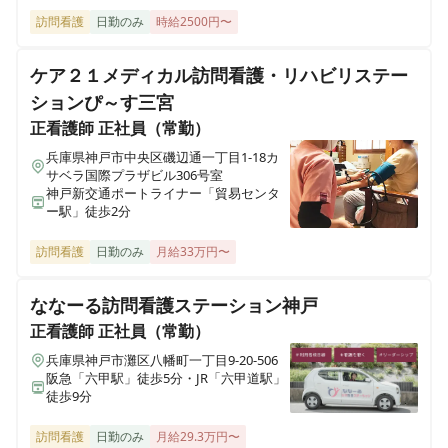
訪問看護
日勤のみ
時給2500円〜
在宅介護センター高槻
大阪府高槻市上田辺町2-20 松尾ビル201号
ケア２１メディカル訪問看護・リハビリステー
ションぴ～す三宮
在宅介護センター大阪旭
正看護師
正社員（常勤）
大阪府大阪市旭区生江一丁目10-41
兵庫県神戸市中央区磯辺通一丁目1-18カ
サベラ国際プラザビル306号室
在宅介護センター住之江
神戸新交通ポートライナー「貿易センタ
大阪府大阪市住之江区平林南一丁目2-82
ー駅」徒歩2分
訪問看護
日勤のみ
月給33万円〜
在宅介護センター豊中
大阪府豊中市北桜塚二丁目14-10
ななーる訪問看護ステーション神戸
正看護師
正社員（常勤）
在宅介護センター八尾
大阪府八尾市桜ヶ丘一丁目1C号
兵庫県神戸市灘区八幡町一丁目9-20-506
阪急「六甲駅」徒歩5分・JR「六甲道駅」
徒歩9分
在宅介護センター平野
大阪府大阪市平野区長吉長原西二丁目7-5G号
訪問看護
日勤のみ
月給29.3万円〜