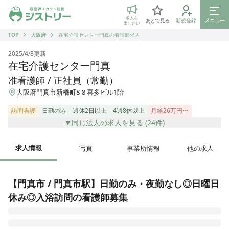
ジストリー 看護師の転職マッチング
求人を
あとで見る
新規登録
メニュー
出したい
TOP
大阪府
在宅介護センター門真の看護師求人
2025/4/8
更新
在宅介護センター門真
准看護師 / 正社員（常勤）
大阪府門真市新橋町8-8 喜多ビル1階
訪問看護
日勤のみ
週休2日以上
4週8休以上
月給26万円〜
▼同じ法人の求人を見る (
24
件)
求人情報
写真
事業所情報
他の求人
【門真市 / 門真市駅】日勤のみ・夜勤なし◎日曜日
休み◎入浴訪問の看護師募集