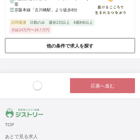
室
京阪本線「古川橋駅」より徒歩8分
在宅介護センター枚方
大阪府枚方市走谷二丁目42-7 ドムール大倉1号室
訪問看護
日勤のみ
週休2日以上
4週8休以上
月給24万円〜26.1万円
在宅介護センター大阪中央
大阪府大阪市西区南堀江四丁目2-9 芙蓉ビル1階1A号室
他の条件で求人を探す
在宅介護センター富田林
大阪府富田林市甲田一丁目3-6 アプローズ富田林102号室
在宅介護センター岸和田
応募へ進む
大阪府岸和田市土生町4187 EAST BOURNE1階
Loading...
在宅介護センターはりま
ジストリー 看護師の転職マッチング
兵庫県加古川市加古川町北在家2648 ロイヤルコーポ加古川103号室
TOP
在宅介護センター尼崎
あとで見る求人
兵庫県尼崎市南塚口町三丁目9-22 カーサ・ヴィーヴァ103号室