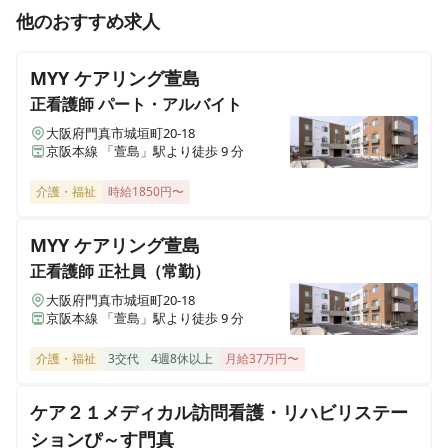
准看護師
パート・アルバイト
他のおすすめ求人
在宅介護センター明石
≪非常勤≫【門真市 / 門真市駅】週1～5日◎Wワーク◎
兵庫県明石市桜町10-15Lapule2
入浴訪問の看護師募集
MYY ケアリング萱島
在宅介護センター新大阪
正看護師
パート・アルバイト
大阪府大阪市淀川区西中島四丁目12-22 西中島ユーリプラザ201号室
大阪府門真市城垣町20-18
正看護師
正社員（常勤）
京阪本線 「萱島」駅より徒歩 9 分
【門真市 / 門真市駅】日勤のみ・夜勤なし◎日曜日休み
在宅介護センター大阪生野
◎入浴訪問の看護師募集
大阪府大阪市生野区巽中一丁目12-24 COM PLAZA 巽中 A-5号室
介護・福祉
時給1850円〜
MYY ケアリング萱島
在宅介護センター堺
正看護師
パート・アルバイト
大阪府堺市北区長曽根町3029-14プルミエールコート 1階102号室
正看護師
正社員（常勤）
≪非常勤≫【門真市 / 門真市駅】週1～5日◎Wワーク◎
入浴訪問の看護師募集
大阪府門真市城垣町20-18
京阪本線 「萱島」駅より徒歩 9 分
在宅介護センター東大阪
大阪府東大阪市長田西二丁目1-26 A号
介護・福祉
3交代
4週8休以上
月給37万円〜
在宅介護センター高槻
ケア２１メディカル訪問看護・リハビリステー
大阪府高槻市上田辺町2-20 松尾ビル201号
ションぴ～す門真