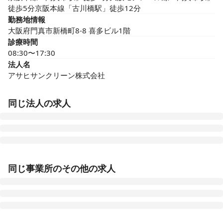
徒歩5分京阪本線「古川橋駅」徒歩12分
勤務地情報
大阪府門真市新橋町8-8 喜多ビル1階
診療時間
08:30〜17:30
法人名
アサヒサンクリーン株式会社
同じ法人の求人
在宅介護センター姫路
同じ事業所のその他の求人
兵庫県姫路市北条口一丁目9 久宝寺ビル1階
在宅介護センター寝屋川
大阪府寝屋川市東大利町16-13