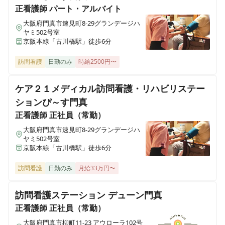
正看護師
パート・アルバイト
在宅介護センター大阪旭
大阪府門真市速見町8-29グランデージハ
大阪府大阪市旭区生江一丁目10-41
ヤミ502号室
京阪本線「古川橋駅」徒歩6分
在宅介護センター住之江
訪問看護
日勤のみ
時給2500円〜
大阪府大阪市住之江区平林南一丁目2-82
ケア２１メディカル訪問看護・リハビリステー
在宅介護センター豊中
大阪府豊中市北桜塚二丁目14-10
ションぴ～す門真
正看護師
正社員（常勤）
在宅介護センター八尾
大阪府門真市速見町8-29グランデージハ
大阪府八尾市桜ヶ丘一丁目1C号
ヤミ502号室
京阪本線「古川橋駅」徒歩6分
在宅介護センター平野
訪問看護
日勤のみ
月給33万円〜
大阪府大阪市平野区長吉長原西二丁目7-5G号
訪問看護ステーション デューン門真
在宅介護センター茨木
正看護師
正社員（常勤）
大阪府茨木市本町6-21 安田第3ビル101号室
大阪府門真市柳町11-23 アウローラ102号