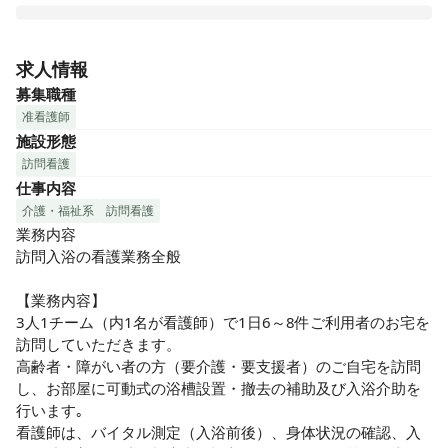
アサヒサンクリーンは1973年に創業、1977年に日本で初め
て訪問入浴サービス事業を開始しました。現在では全国200
求人情報
箇所以上の事業所を展開し、高齢者介護をトータルサポート
募集職種
しています。

准看護師
「訪問入浴」とは、介護保険を利用する在宅介護サービスの
施設形態
ひとつです。 自宅の浴槽での入浴が難しい方や、施設への通
訪問看護
所が難しい方のご自宅に専用の浴槽をお持ちし、入浴をサポ
仕事内容
ートするサービスです。 看護職員1名・介護職員2名の3人チ
ームで、入浴車で巡回します。

介護・福祉系
訪問看護
業務内容

■入浴看護師はお客様のバイタルチェックをし、当日の入浴可
訪問入浴の看護業務全般

否判断をします。

■1日平均6～8件訪問。1件あたり1時間程度。

【業務内容】

■介護に関する資格不問！支店で約1週間の新入社員研修後、
3人1チーム（内1名が看護師）で1日6～8件ご利用者のお宅を
配属事業所で約1ヵ月間のＯＪＴ研修がございます。
訪問していただきます。

高齢者・障がい者の方（要介護・要支援者）のご自宅を訪問
し、お部屋に可動式の浴槽設置・撤去の補助及び入浴介助を
行います｡

看護師は、バイタル測定（入浴前後）、身体状況の確認、入