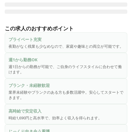
♪ 週1～OK|夜勤なし|日曜定休 ♪

デイサービスにおける看護業務全般をお任せします。

この求人のおすすめポイント
・ご利用者の健康管理、服薬管理

プライベート充実
・傷や褥瘡(床ずれ)処置、浴後の軟膏塗布、爪切り

夜勤がなく残業も少なめなので、家庭や趣味との両立が可能です。
・機能訓練の計画策定や訓練実務、モニタリング

・口腔機能の計画策定・訓練実務、モニタリング

週1から勤務OK
・介護業務の補助

週1日からの勤務が可能で、ご自身のライフスタイルに合わせて働
・各種記録

けます。
・ご利用者やご家族への相談援助

・その他、上記に付帯する業務

ブランク・未経験歓迎
業界未経験やブランクのある方も多数活躍中。安心してスタートで
※業務効率化のため記録業務や勤怠管理は専用アプリを使用
きます。
しています。

※簡単な文字入力（メール打ち程度）ができれば問題ござい
高時給で安定収入
ません。

時給1,690円と高水準で、効率よく収入を得られます。
じっくり向き合う看護