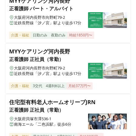
MYYケアリング河内長野
ヒューマンライフケア 豊橋の湯
愛知県豊橋市忠興1丁目1番6号 コーポ白鳥１階
正看護師
パート・アルバイト
大阪府河内長野市向野町79-2
近鉄長野線「汐ノ宮」駅より徒歩17分
ヒューマンライフケア 平安の湯
愛知県名古屋市北区上飯田東町3丁目6番2号
介護・福祉
日勤のみ
夜勤のみ
時給1850円〜
ヒューマンライフケア 泉大津の湯
MYYケアリング河内長野
大阪府泉大津市虫取町2丁目6番43号
正看護師
正社員（常勤）
大阪府河内長野市向野町79-2
ヒューマンライフケア 本郷の湯
近鉄長野線「汐ノ宮」駅より徒歩17分
愛知県名古屋市名東区本郷2丁目77番地1 メゾントモエ1階
介護・福祉
3交代
4週8休以上
月給37万円〜
ヒューマンライフケア なにわ乃湯
大阪府大阪市浪速区稲荷1丁目12番29号
住宅型有料老人ホームオリーブJRN
正看護師
正社員（常勤）
ヒューマンライフケア伏見の宿
大阪府貝塚市澤536-1
京都府京都市伏見区日野谷寺町68
南海エール「二色浜駅」徒歩6分