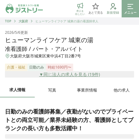
ジストリー 看護師の転職マッチング
求人を
あとで見る
新規登録
メニュー
出したい
TOP
大阪府
ヒューマンライフケア 城東の湯の看護師求人
2026/5/6
更新
ヒューマンライフケア 城東の湯
准看護師 / パート・アルバイト
大阪府大阪市城東区東中浜4丁目2番7号
介護・福祉
日勤のみ
時給1690円〜
▼同じ法人の求人を見る (
19
件)
求人情報
写真
事業所情報
他の求人
日勤のみの看護師募集／夜勤がないのでプライベー
トとの両立可能／業界未経験の方、看護師としてブ
ランクの長い方も多数活躍中！