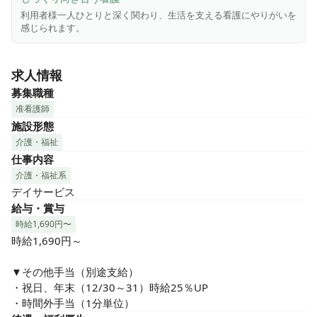
＼こんな方にピッタリ／

利用者様一人ひとりと深く関わり、生活を支える看護にやりがいを
★プライベートも充実させたい方

感じられます。
　夜勤なし、残業少なめで、ワークライフバランスを大切に
できます！

求人情報
★ご利用者様と深く向き合いたい方

募集職種
　一人ひとりのご利用者様とじっくり関わり、生活全般をサ
准看護師
ポートする看護にやりがいを感じられます！

施設形態
介護・福祉
★地域医療に貢献したい方

仕事内容
　住み慣れた地域で、ご利用者様の「自分らしい暮らし」を
介護・福祉系
支える看護に魅力を感じる方！
デイサービス
給与・賞与
時給1,690円〜
時給1,690円～

▼その他手当（別途支給）

・祝日、年末（12/30～31）時給25％UP

・時間外手当（1分単位）