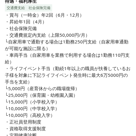
待遇・福利厚生
交通費支給
社会保険完備
・賞与（一時金）年2回（6月・12月）

・昇給年1回（4月）

・社会保険完備

・交通費規定内支給（上限50,000円/月）

└自家用車で通勤する場合は1勤務250円支給（自家用車通勤
が可能な施設に限る）

・車両手当（自家用車を業務で利用する場合は1勤務110円支
給）

・ライフイベント手当（勤続1年以上の職員が扶養しているお
子様を対象に下記ライフイベント発生時に最大6万5000円の
手当を支給）

└5,000円（産育休からの職場復帰）

└25,000円（保育園・幼稚園入園）

└15,000円（小学校入学）

└10,000円（中学校入学）

└10,000円（高校入学）

・正社員登用制度

・資格取得支援制度

・定期健康診断
