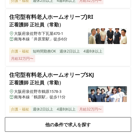
介護・福祉
週休2日以上
4週8休以上
月給32万円〜
ヒューマンライフケア 望地
神奈川県綾瀬市小園1538番1号 メゾンサンサーラ1階
住宅型有料老人ホームオリーブJRI
正看護師
正社員（常勤）
ヒューマンライフケア宇奈根の宿
神奈川県川崎市高津区宇奈根633-2
大阪府泉佐野市下瓦屋470-1
南海本線「井原里駅」徒歩6分
ヒューマンライフケア宮前の宿
介護・福祉
短時間勤務OK
週休2日以上
4週8休以上
神奈川県川崎市宮前区水沢3丁目14番3号
月給32万円〜
ヒューマンライフケア麻生グループホーム
住宅型有料老人ホームオリーブSKJ
神奈川県川崎市麻生区千代ヶ丘7丁目6-4
正看護師
正社員（常勤）
大阪府泉佐野市鶴原1578-3
ヒューマンライフケア麻生の宿
南海本線「鶴原駅」徒歩11分
神奈川県川崎市麻生区千代ヶ丘7丁目6-4
介護・福祉
週休2日以上
4週8休以上
月給32万円〜
ヒューマンライフケア 日根野湯
大阪府泉佐野市日根野7157
他の条件で求人を探す