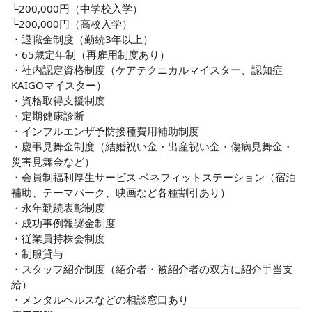
└200,000円（中学校入学）

└200,000円（高校入学）

・退職金制度（勤続3年以上）

・65歳定年制（再雇用制度あり）

・社内認定資格制度（ケアテクニカルマイスター、認知症
KAIGOマイスター）

・資格取得支援制度

・定期健康診断

・インフルエンザ予防接種費用補助制度

・慶弔見舞金制度（結婚祝い金・出産祝い金・傷病見舞金・
災害見舞金など）

・会員制福利厚生サービス ベネフィットステーション（宿泊
補助、テーマパーク、映画など各種割引あり）

・永年勤続表彰制度

・成功事例報奨金制度

・従業員持株会制度

・制服貸与

・スタッフ紹介制度（紹介者・被紹介者の双方に紹介手当支
給）

・メンタルヘルスなどの相談窓口あり