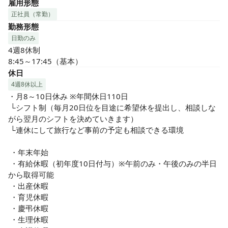
雇用形態
正社員（常勤）
勤務形態
日勤のみ
4週8休制

8:45～17:45（基本）
休日
4週8休以上
・月8～10日休み ※年間休日110日

 └シフト制（毎月20日位を目途に希望休を提出し、相談しな
がら翌月のシフトを決めていきます）

 └連休にして旅行など事前の予定も相談できる環境

 ・年末年始

 ・有給休暇（初年度10日付与）※午前のみ・午後のみの半日
から取得可能

 ・出産休暇

 ・育児休暇

 ・慶弔休暇

 ・生理休暇
