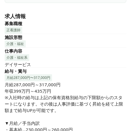
＼こんな方にピッタリ／

★プライベートも充実させたい方

求人情報
　夜勤なし、残業少なめで、ワークライフバランスを大切に
できます！

募集職種
正看護師
★ご利用者様と深く向き合いたい方

施設形態
　一人ひとりのご利用者様とじっくり関わり、生活全般をサ
介護・福祉
ポートする看護にやりがいを感じられます！

仕事内容
介護・福祉系
★地域医療に貢献したい方

デイサービス
　住み慣れた地域で、ご利用者様の「自分らしい暮らし」を
給与・賞与
支える看護に魅力を感じる方！
月給287,000円〜317,000円
月給287,000円～317,000円

年収399万円～435万円

※入社時の給与は上記の保有資格別給与の下限額からのスタ
ートになります。その後は人事評価に基づく昇給を経て上限
額まで給与UPが可能です。

▼月給／手当内訳

・基本給…230,000円～260,000円
