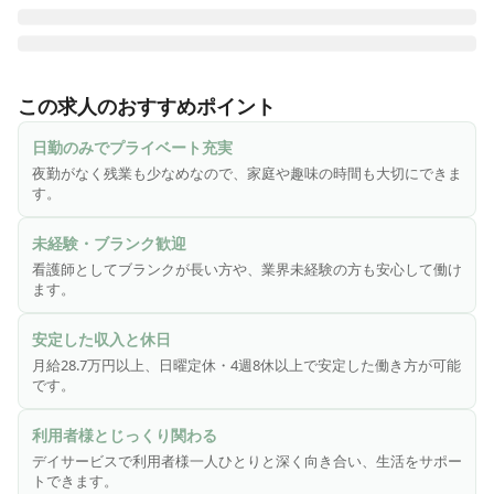
♪ 夜勤なし|日曜定休 ♪

デイサービスにおける看護業務全般をお任せします。

この求人のおすすめポイント
・ご利用者の健康管理、服薬管理

日勤のみでプライベート充実
・傷や褥瘡(床ずれ)処置、浴後の軟膏塗布、爪切り

夜勤がなく残業も少なめなので、家庭や趣味の時間も大切にできま
・機能訓練の計画策定や訓練実務、モニタリング

す。
・口腔機能の計画策定・訓練実務、モニタリング

・介護業務の補助

未経験・ブランク歓迎
・各種記録

看護師としてブランクが長い方や、業界未経験の方も安心して働け
・ご利用者やご家族への相談援助

ます。
・その他、上記に付帯する業務

安定した収入と休日
※業務効率化のため記録業務や勤怠管理は専用アプリを使用
月給28.7万円以上、日曜定休・4週8休以上で安定した働き方が可能
しています。

です。
※簡単な文字入力（メール打ち程度）ができれば問題ござい
ません。

利用者様とじっくり関わる
デイサービスで利用者様一人ひとりと深く向き合い、生活をサポー
トできます。