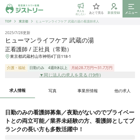
ジストリー 看護師の転職マッチング
求人を
あとで見る
新規登録
メニュー
出したい
TOP
東京都
ヒューマンライフケア 武蔵の湯の看護師求人
2025/7/28
更新
ヒューマンライフケア 武蔵の湯
正看護師 / 正社員（常勤）
東京都武蔵村山市神明4丁目118-1
介護・福祉
日勤のみ
4週8休以上
月給28.7万円〜31.7万円
▼同じ法人の求人を見る (
19
件)
求人情報
写真
事業所情報
他の求人
日勤のみの看護師募集／夜勤がないのでプライベー
トとの両立可能／業界未経験の方、看護師としてブ
ランクの長い方も多数活躍中！