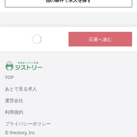
他の条件で求人を探す
ヒューマンライフケア 八尾の湯
大阪府八尾市本町1丁目1番18号 レジデンス八楽101
ヒューマンライフケア 鶴の湯（デイサービス）
東京都江東区冬木22-24 1階
応募へ進む
Loading...
ヒューマンライフケア 小松湯
東京都板橋区南常盤台2丁目9番2号 コーポ小松
ジストリー 看護師の転職マッチング
TOP
ヒューマンライフケア中村橋の宿
東京都練馬区貫井2005-10-14
あとで見る求人
運営会社
ヒューマンライフケア町田木曽ホスピスホーム
東京都町田市木曽西2004-12-15
利用規約
プライバシーポリシー
ヒューマンライフケア 灘の湯
兵庫県神戸市灘区灘北通9丁目1番7号
© thestory, Inc