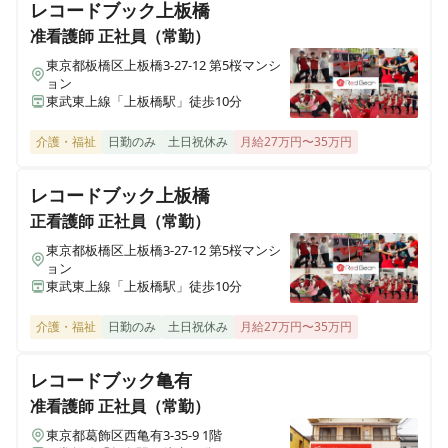
レコードブック上板橋
ヒューマンライフケア 豊橋の湯
愛知県豊橋市忠興1丁目1番6号 コーポ白鳥１階
准看護師
正社員（常勤）
東京都板橋区上板橋3-27-12 第5桜マンシ
ョン
ヒューマンライフケア 平安の湯
東武東上線「上板橋駅」徒歩10分
愛知県名古屋市北区上飯田東町3丁目6番2号
介護・福祉
日勤のみ
土日祝休み
月給27万円〜35万円
ヒューマンライフケア 泉大津の湯
大阪府泉大津市虫取町2丁目6番43号
レコードブック上板橋
正看護師
正社員（常勤）
ヒューマンライフケア 本郷の湯
東京都板橋区上板橋3-27-12 第5桜マンシ
愛知県名古屋市名東区本郷2丁目77番地1 メゾントモエ1階
ョン
東武東上線「上板橋駅」徒歩10分
ヒューマンライフケア なにわ乃湯
介護・福祉
日勤のみ
土日祝休み
月給27万円〜35万円
大阪府大阪市浪速区稲荷1丁目12番29号
レコードブック亀有
ヒューマンライフケア伏見の宿
准看護師
正社員（常勤）
京都府京都市伏見区日野谷寺町68
東京都葛飾区西亀有3-35-9 1階