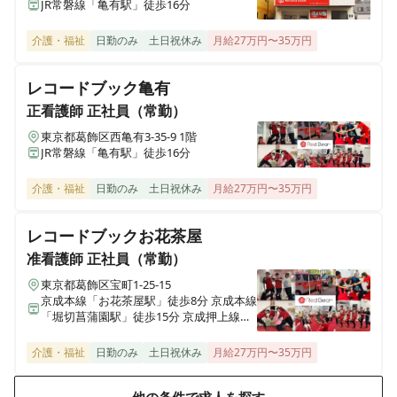
JR常磐線「亀有駅」徒歩16分
ヒューマンライフケア 望地
神奈川県綾瀬市小園1538番1号 メゾンサンサーラ1階
介護・福祉
日勤のみ
土日祝休み
月給27万円〜35万円
ヒューマンライフケア宇奈根の宿
レコードブック亀有
神奈川県川崎市高津区宇奈根633-2
正看護師
正社員（常勤）
東京都葛飾区西亀有3-35-9 1階
ヒューマンライフケア宮前の宿
JR常磐線「亀有駅」徒歩16分
神奈川県川崎市宮前区水沢3丁目14番3号
介護・福祉
日勤のみ
土日祝休み
月給27万円〜35万円
ヒューマンライフケア麻生グループホーム
神奈川県川崎市麻生区千代ヶ丘7丁目6-4
レコードブックお花茶屋
准看護師
正社員（常勤）
ヒューマンライフケア麻生の宿
東京都葛飾区宝町1-25-15
神奈川県川崎市麻生区千代ヶ丘7丁目6-4
京成本線「お花茶屋駅」徒歩8分 京成本線
「堀切菖蒲園駅」徒歩15分 京成押上線
「京成立石駅 」徒歩19分
ヒューマンライフケア 日根野湯
介護・福祉
日勤のみ
土日祝休み
月給27万円〜35万円
大阪府泉佐野市日根野7157